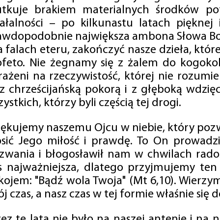
utkuje brakiem materialnych środków po
iałalności – po kilkunastu latach pięknej
awdopodobnie największa ambona Słowa Boż
na falach eteru, zakończyć nasze dzieła, kt
ofeto. Nie żegnamy się z żalem do kogokol
rażeni na rzeczywistość, której nie rozumi
 z chrześcijańską pokorą i z głęboką wdzię
ystkich, którzy byli częścią tej drogi.
iękujemy naszemu Ojcu w niebie, który pozw
osić Jego miłość i prawdę. To On prowadzi
zwania i błogosławił nam w chwilach radośc
s najważniejsza, dlatego przyjmujemy ten
kojem: "Bądź wola Twoja" (Mt 6,10). Wierzy
j czas, a nasz czas w tej formie właśnie się d
zez te lata nie było na naszej antenie i na