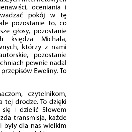
enawiści, oceniania i
rowadzać pokój w tę
 ale pozostanie to, co
sze głosy, pozostanie
h księdza Michała,
nych, którzy z nami
utorskie, pozostanie
chniach pewnie nadal
przepisów Eweliny. To
czom, czytelnikom,
 tej drodze. To dzięki
się i dzielić Słowem
da transmisja, każde
 były dla nas wielkim