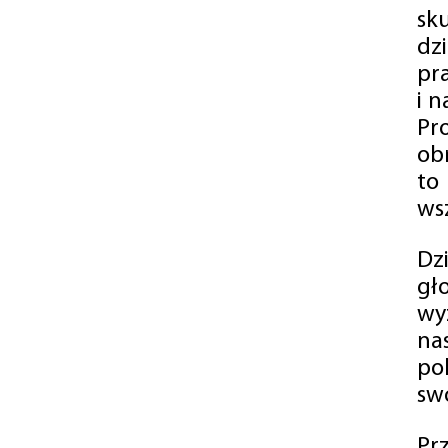
sk
dz
pr
i 
Pr
ob
to
wsz
Dz
gł
wy
na
po
swó
Pr