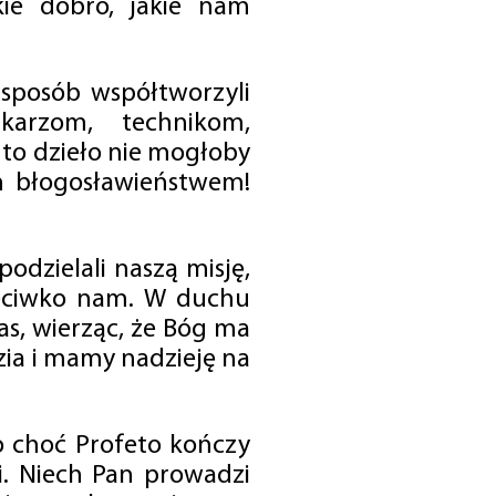
ie dobro, jakie nam
 sposób współtworzyli
karzom, technikom,
to dzieło nie mogłoby
im błogosławieństwem!
odzielali naszą misję,
rzeciwko nam. W duchu
as, wierząc, że Bóg ma
zia i mamy nadzieję na
o choć Profeto kończy
i. Niech Pan prowadzi