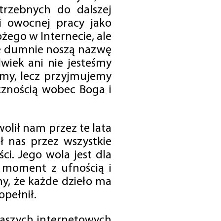
trzebnych do dalszej
 i owocnej pracy jako
ego w Internecie, ale
óre dumnie noszą nazwę
wiek ani nie jesteśmy
emy, lecz przyjmujemy
cznością wobec Boga i
olił nam przez te lata
ł nas przez wszystkie
i. Jego wola jest dla
 moment z ufnością i
my, że każde dzieło ma
opełnił.
 naszych internetowych