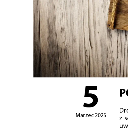
5
P
Dro
Marzec 2025
z 
uw