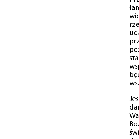
ła
wi
rz
ud
pr
po
st
ws
bę
ws
Je
da
Wa
Bo
św