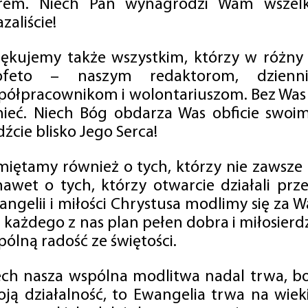
rem. Niech Pan wynagrodzi Wam wszelk
zaliście!
iękujemy także wszystkim, którzy w różny
ofeto – naszym redaktorom, dzienni
półpracownikom i wolontariuszom. Bez Was 
tnieć. Niech Bóg obdarza Was obficie swo
źcie blisko Jego Serca!
miętamy również o tych, którzy nie zawsze p
nawet o tych, którzy otwarcie działali p
angelii i miłości Chrystusa modlimy się za W
a każdego z nas plan pełen dobra i miłosierd
ólną radość ze świętości.
ech nasza wspólna modlitwa nadal trwa, b
oją działalność, to Ewangelia trwa na wiek