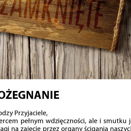
OŻEGNANIE
dzy Przyjaciele,
sercem pełnym wdzięczności, ale i smutku 
agi na zajęcie przez organy ścigania naszy