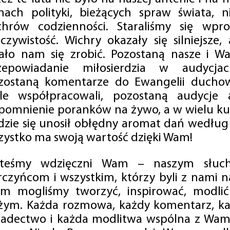
mach polityki, bieżących spraw świata, ni
chrów codzienności. Staraliśmy się wp
eczywistość. Wichry okazały się silniejsze,
ało nam się zrobić. Pozostaną nasze i Wa
zepowiadanie miłosierdzia w audycjac
zostaną komentarze do Ewangelii duchow
ale współpracowali, pozostaną audycje a
pomnienie poranków na żywo, a w wielu ku
dzie się unosił obłędny aromat dań według 
zystko ma swoją wartość dzięki Wam!
steśmy wdzięczni Wam – naszym słucha
rczyńcom i wszystkim, którzy byli z nami na
m mogliśmy tworzyć, inspirować, modlić 
żym. Każda rozmowa, każdy komentarz, każ
iadectwo i każda modlitwa wspólna z Wami