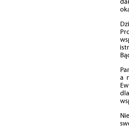
da
oka
Dz
Pr
ws
is
Bąd
Pa
a 
Ew
dl
wsp
Ni
sw