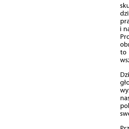
sk
dz
pr
i 
Pr
ob
to
wsz
Dz
gł
wy
na
po
swó
Pr