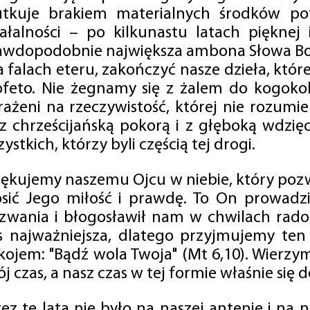
utkuje brakiem materialnych środków po
iałalności – po kilkunastu latach pięknej
awdopodobnie największa ambona Słowa Boż
na falach eteru, zakończyć nasze dzieła, kt
ofeto. Nie żegnamy się z żalem do kogokol
rażeni na rzeczywistość, której nie rozumi
 z chrześcijańską pokorą i z głęboką wdzię
ystkich, którzy byli częścią tej drogi.
iękujemy naszemu Ojcu w niebie, który pozw
osić Jego miłość i prawdę. To On prowadzi
zwania i błogosławił nam w chwilach radośc
s najważniejsza, dlatego przyjmujemy ten
kojem: "Bądź wola Twoja" (Mt 6,10). Wierzy
j czas, a nasz czas w tej formie właśnie się d
zez te lata nie było na naszej antenie i na