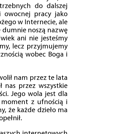
trzebnych do dalszej
 i owocnej pracy jako
ego w Internecie, ale
óre dumnie noszą nazwę
wiek ani nie jesteśmy
emy, lecz przyjmujemy
cznością wobec Boga i
olił nam przez te lata
ł nas przez wszystkie
i. Jego wola jest dla
 moment z ufnością i
my, że każde dzieło ma
opełnił.
 naszych internetowych