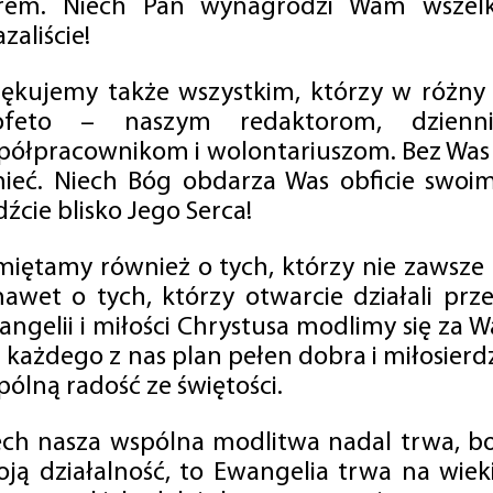
rem. Niech Pan wynagrodzi Wam wszelk
zaliście!
iękujemy także wszystkim, którzy w różny
ofeto – naszym redaktorom, dzienni
półpracownikom i wolontariuszom. Bez Was 
tnieć. Niech Bóg obdarza Was obficie swo
źcie blisko Jego Serca!
miętamy również o tych, którzy nie zawsze p
nawet o tych, którzy otwarcie działali p
angelii i miłości Chrystusa modlimy się za W
a każdego z nas plan pełen dobra i miłosierd
ólną radość ze świętości.
ech nasza wspólna modlitwa nadal trwa, b
oją działalność, to Ewangelia trwa na wiek