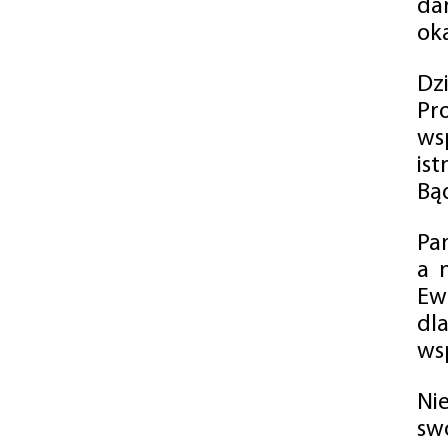
da
oka
Dz
Pr
ws
is
Bąd
Pa
a 
Ew
dl
wsp
Ni
sw