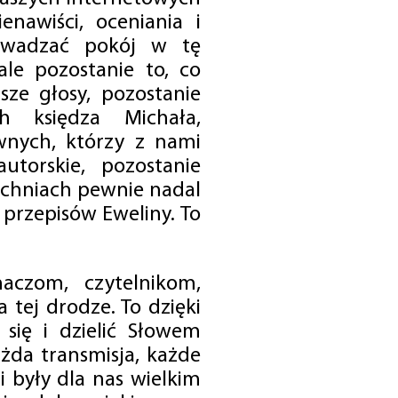
enawiści, oceniania i
rowadzać pokój w tę
 ale pozostanie to, co
sze głosy, pozostanie
h księdza Michała,
nych, którzy z nami
utorskie, pozostanie
chniach pewnie nadal
przepisów Eweliny. To
czom, czytelnikom,
 tej drodze. To dzięki
się i dzielić Słowem
da transmisja, każde
 były dla nas wielkim