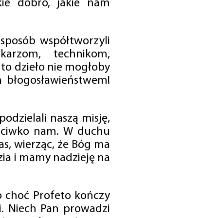
ie dobro, jakie nam
 sposób współtworzyli
karzom, technikom,
to dzieło nie mogłoby
im błogosławieństwem!
odzielali naszą misję,
rzeciwko nam. W duchu
as, wierząc, że Bóg ma
zia i mamy nadzieję na
o choć Profeto kończy
i. Niech Pan prowadzi