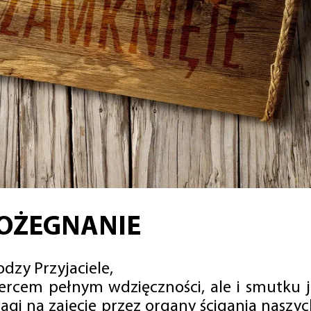
OŻEGNANIE
dzy Przyjaciele,
sercem pełnym wdzięczności, ale i smutku 
agi na zajęcie przez organy ścigania naszy