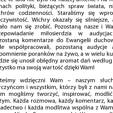
mach polityki, bieżących spraw świata, ni
chrów codzienności. Staraliśmy się wp
eczywistość. Wichry okazały się silniejsze,
ało nam się zrobić. Pozostaną nasze i Wa
zepowiadanie miłosierdzia w audycjac
zostaną komentarze do Ewangelii duchow
ale współpracowali, pozostaną audycje a
pomnienie poranków na żywo, a w wielu ku
dzie się unosił obłędny aromat dań według 
zystko ma swoją wartość dzięki Wam!
steśmy wdzięczni Wam – naszym słucha
rczyńcom i wszystkim, którzy byli z nami na
m mogliśmy tworzyć, inspirować, modlić 
żym. Każda rozmowa, każdy komentarz, każ
iadectwo i każda modlitwa wspólna z Wami