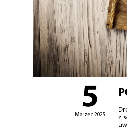
5
P
Dro
Marzec 2025
z 
uw