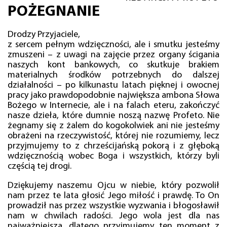
POŻEGNANIE
Drodzy Przyjaciele,
z sercem pełnym wdzięczności, ale i smutku jesteśmy
zmuszeni – z uwagi na zajęcie przez organy ścigania
naszych kont bankowych, co skutkuje brakiem
materialnych środków potrzebnych do dalszej
działalności – po kilkunastu latach pięknej i owocnej
pracy jako prawdopodobnie największa ambona Słowa
Bożego w Internecie, ale i na falach eteru, zakończyć
nasze dzieła, które dumnie noszą nazwę Profeto. Nie
żegnamy się z żalem do kogokolwiek ani nie jesteśmy
obrażeni na rzeczywistość, której nie rozumiemy, lecz
przyjmujemy to z chrześcijańską pokorą i z głęboką
wdzięcznością wobec Boga i wszystkich, którzy byli
częścią tej drogi.
Dziękujemy naszemu Ojcu w niebie, który pozwolił
nam przez te lata głosić Jego miłość i prawdę. To On
prowadził nas przez wszystkie wyzwania i błogosławił
nam w chwilach radości. Jego wola jest dla nas
najważniejsza, dlatego przyjmujemy ten moment z