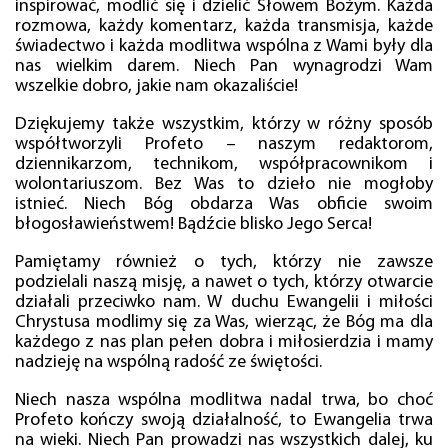
inspirować, modlić się i dzielić Słowem Bożym. Każda
rozmowa, każdy komentarz, każda transmisja, każde
świadectwo i każda modlitwa wspólna z Wami były dla
nas wielkim darem. Niech Pan wynagrodzi Wam
wszelkie dobro, jakie nam okazaliście!
Dziękujemy także wszystkim, którzy w różny sposób
współtworzyli Profeto – naszym redaktorom,
dziennikarzom, technikom, współpracownikom i
wolontariuszom. Bez Was to dzieło nie mogłoby
istnieć. Niech Bóg obdarza Was obficie swoim
błogosławieństwem! Bądźcie blisko Jego Serca!
Pamiętamy również o tych, którzy nie zawsze
podzielali naszą misję, a nawet o tych, którzy otwarcie
działali przeciwko nam. W duchu Ewangelii i miłości
Chrystusa modlimy się za Was, wierząc, że Bóg ma dla
każdego z nas plan pełen dobra i miłosierdzia i mamy
nadzieję na wspólną radość ze świętości.
Niech nasza wspólna modlitwa nadal trwa, bo choć
Profeto kończy swoją działalność, to Ewangelia trwa
na wieki. Niech Pan prowadzi nas wszystkich dalej, ku