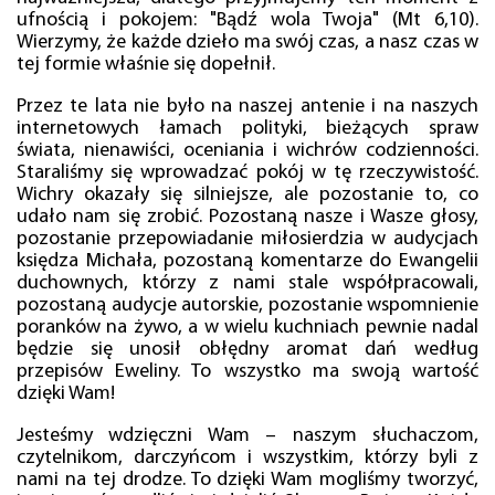
ufnością i pokojem: "Bądź wola Twoja" (Mt 6,10).
Wierzymy, że każde dzieło ma swój czas, a nasz czas w
tej formie właśnie się dopełnił.
Przez te lata nie było na naszej antenie i na naszych
internetowych łamach polityki, bieżących spraw
świata, nienawiści, oceniania i wichrów codzienności.
Staraliśmy się wprowadzać pokój w tę rzeczywistość.
Wichry okazały się silniejsze, ale pozostanie to, co
udało nam się zrobić. Pozostaną nasze i Wasze głosy,
pozostanie przepowiadanie miłosierdzia w audycjach
księdza Michała, pozostaną komentarze do Ewangelii
duchownych, którzy z nami stale współpracowali,
pozostaną audycje autorskie, pozostanie wspomnienie
poranków na żywo, a w wielu kuchniach pewnie nadal
będzie się unosił obłędny aromat dań według
przepisów Eweliny. To wszystko ma swoją wartość
dzięki Wam!
Jesteśmy wdzięczni Wam – naszym słuchaczom,
czytelnikom, darczyńcom i wszystkim, którzy byli z
nami na tej drodze. To dzięki Wam mogliśmy tworzyć,