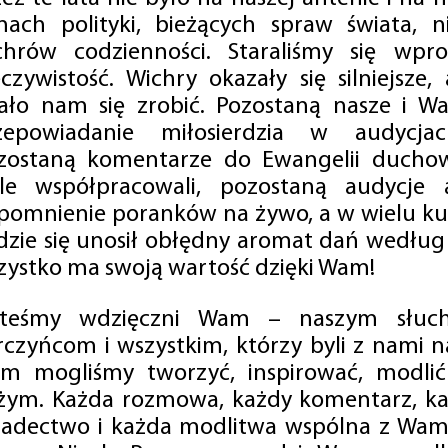
mach polityki, bieżących spraw świata, ni
chrów codzienności. Staraliśmy się wp
eczywistość. Wichry okazały się silniejsze,
ało nam się zrobić. Pozostaną nasze i Wa
zepowiadanie miłosierdzia w audycjac
zostaną komentarze do Ewangelii duchow
ale współpracowali, pozostaną audycje a
pomnienie poranków na żywo, a w wielu ku
dzie się unosił obłędny aromat dań według 
zystko ma swoją wartość dzięki Wam!
steśmy wdzięczni Wam – naszym słucha
rczyńcom i wszystkim, którzy byli z nami na
m mogliśmy tworzyć, inspirować, modlić 
żym. Każda rozmowa, każdy komentarz, każ
iadectwo i każda modlitwa wspólna z Wami