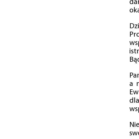
da
oka
Dz
Pr
ws
is
Bąd
Pa
a 
Ew
dl
wsp
Ni
sw