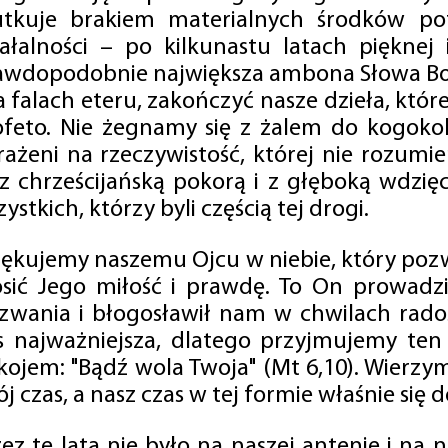
utkuje brakiem materialnych środków po
iałalności – po kilkunastu latach pięknej
awdopodobnie największa ambona Słowa Boż
na falach eteru, zakończyć nasze dzieła, kt
ofeto. Nie żegnamy się z żalem do kogokol
rażeni na rzeczywistość, której nie rozumi
 z chrześcijańską pokorą i z głęboką wdzię
ystkich, którzy byli częścią tej drogi.
iękujemy naszemu Ojcu w niebie, który pozw
osić Jego miłość i prawdę. To On prowadzi
zwania i błogosławił nam w chwilach radośc
s najważniejsza, dlatego przyjmujemy ten
kojem: "Bądź wola Twoja" (Mt 6,10). Wierzy
j czas, a nasz czas w tej formie właśnie się d
zez te lata nie było na naszej antenie i na