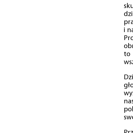
sk
dz
pr
i 
Pr
ob
to
wsz
Dz
gł
wy
na
po
swó
Pr