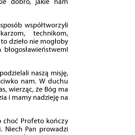
ie dobro, jakie nam
 sposób współtworzyli
karzom, technikom,
to dzieło nie mogłoby
im błogosławieństwem!
odzielali naszą misję,
rzeciwko nam. W duchu
as, wierząc, że Bóg ma
zia i mamy nadzieję na
o choć Profeto kończy
i. Niech Pan prowadzi