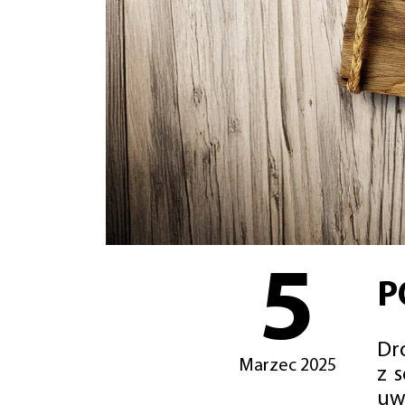
5
P
Dro
Marzec 2025
z 
uw