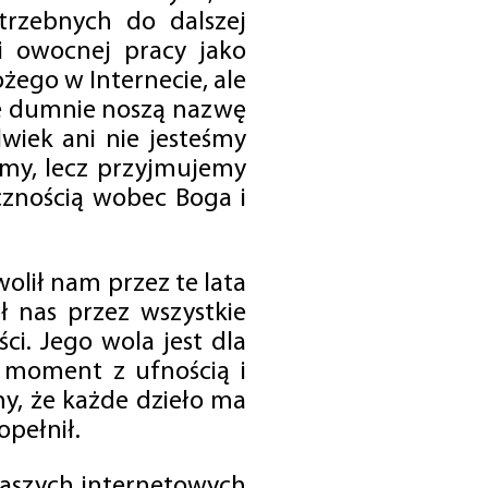
trzebnych do dalszej
 i owocnej pracy jako
ego w Internecie, ale
óre dumnie noszą nazwę
wiek ani nie jesteśmy
emy, lecz przyjmujemy
cznością wobec Boga i
olił nam przez te lata
ł nas przez wszystkie
i. Jego wola jest dla
 moment z ufnością i
my, że każde dzieło ma
opełnił.
 naszych internetowych