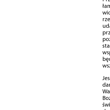
ła
wi
rz
ud
pr
po
st
ws
bę
ws
Je
da
Wa
Bo
św