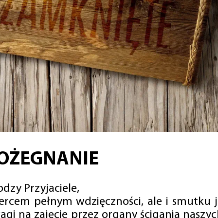
OŻEGNANIE
dzy Przyjaciele,
sercem pełnym wdzięczności, ale i smutku 
agi na zajęcie przez organy ścigania naszy