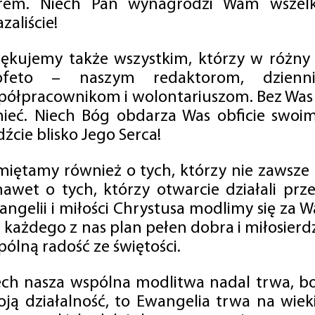
rem. Niech Pan wynagrodzi Wam wszelk
zaliście!
iękujemy także wszystkim, którzy w różny
ofeto – naszym redaktorom, dzienni
półpracownikom i wolontariuszom. Bez Was 
tnieć. Niech Bóg obdarza Was obficie swo
źcie blisko Jego Serca!
miętamy również o tych, którzy nie zawsze p
nawet o tych, którzy otwarcie działali p
angelii i miłości Chrystusa modlimy się za W
a każdego z nas plan pełen dobra i miłosierd
ólną radość ze świętości.
ech nasza wspólna modlitwa nadal trwa, b
oją działalność, to Ewangelia trwa na wiek