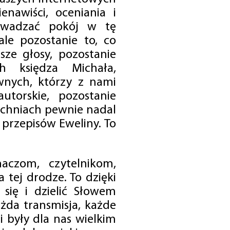
enawiści, oceniania i
rowadzać pokój w tę
 ale pozostanie to, co
sze głosy, pozostanie
h księdza Michała,
nych, którzy z nami
utorskie, pozostanie
chniach pewnie nadal
przepisów Eweliny. To
czom, czytelnikom,
 tej drodze. To dzięki
się i dzielić Słowem
da transmisja, każde
 były dla nas wielkim