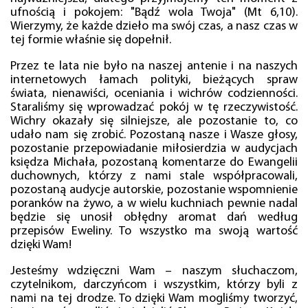
ufnością i pokojem: "Bądź wola Twoja" (Mt 6,10).
Wierzymy, że każde dzieło ma swój czas, a nasz czas w
tej formie właśnie się dopełnił.
Przez te lata nie było na naszej antenie i na naszych
internetowych łamach polityki, bieżących spraw
świata, nienawiści, oceniania i wichrów codzienności.
Staraliśmy się wprowadzać pokój w tę rzeczywistość.
Wichry okazały się silniejsze, ale pozostanie to, co
udało nam się zrobić. Pozostaną nasze i Wasze głosy,
pozostanie przepowiadanie miłosierdzia w audycjach
księdza Michała, pozostaną komentarze do Ewangelii
duchownych, którzy z nami stale współpracowali,
pozostaną audycje autorskie, pozostanie wspomnienie
poranków na żywo, a w wielu kuchniach pewnie nadal
będzie się unosił obłędny aromat dań według
przepisów Eweliny. To wszystko ma swoją wartość
dzięki Wam!
Jesteśmy wdzięczni Wam – naszym słuchaczom,
czytelnikom, darczyńcom i wszystkim, którzy byli z
nami na tej drodze. To dzięki Wam mogliśmy tworzyć,