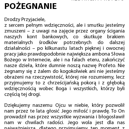
POŻEGNANIE
Drodzy Przyjaciele,
z sercem pełnym wdzięczności, ale i smutku jesteśmy
zmuszeni – z uwagi na zajęcie przez organy ścigania
naszych kont bankowych, co skutkuje brakiem
materialnych środków potrzebnych do dalszej
działalności – po kilkunastu latach pięknej i owocnej
pracy jako prawdopodobnie największa ambona Słowa
Bożego w Internecie, ale i na falach eteru, zakończyć
nasze dzieła, które dumnie noszą nazwę Profeto. Nie
żegnamy się z żalem do kogokolwiek ani nie jesteśmy
obrażeni na rzeczywistość, której nie rozumiemy, lecz
przyjmujemy to z chrześcijańską pokorą i z głęboką
wdzięcznością wobec Boga i wszystkich, którzy byli
częścią tej drogi.
Dziękujemy naszemu Ojcu w niebie, który pozwolił
nam przez te lata głosić Jego miłość i prawdę. To On
prowadził nas przez wszystkie wyzwania i błogosławił
nam w chwilach radości. Jego wola jest dla nas
najważniejsza, dlatego przyjmujemy ten moment z