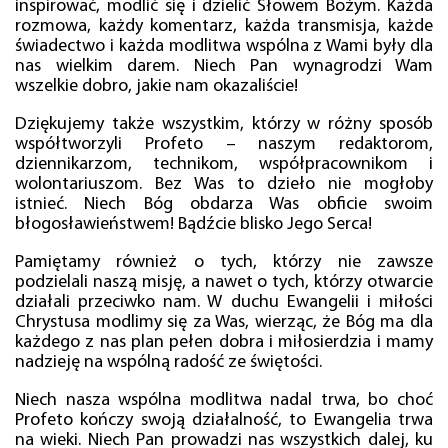
inspirować, modlić się i dzielić Słowem Bożym. Każda
rozmowa, każdy komentarz, każda transmisja, każde
świadectwo i każda modlitwa wspólna z Wami były dla
nas wielkim darem. Niech Pan wynagrodzi Wam
wszelkie dobro, jakie nam okazaliście!
Dziękujemy także wszystkim, którzy w różny sposób
współtworzyli Profeto – naszym redaktorom,
dziennikarzom, technikom, współpracownikom i
wolontariuszom. Bez Was to dzieło nie mogłoby
istnieć. Niech Bóg obdarza Was obficie swoim
błogosławieństwem! Bądźcie blisko Jego Serca!
Pamiętamy również o tych, którzy nie zawsze
podzielali naszą misję, a nawet o tych, którzy otwarcie
działali przeciwko nam. W duchu Ewangelii i miłości
Chrystusa modlimy się za Was, wierząc, że Bóg ma dla
każdego z nas plan pełen dobra i miłosierdzia i mamy
nadzieję na wspólną radość ze świętości.
Niech nasza wspólna modlitwa nadal trwa, bo choć
Profeto kończy swoją działalność, to Ewangelia trwa
na wieki. Niech Pan prowadzi nas wszystkich dalej, ku