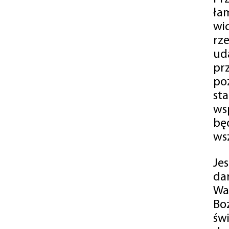
ła
wi
rz
ud
pr
po
st
ws
bę
ws
Je
da
Wa
Bo
św