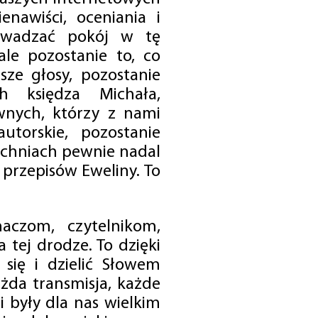
enawiści, oceniania i
rowadzać pokój w tę
 ale pozostanie to, co
sze głosy, pozostanie
h księdza Michała,
nych, którzy z nami
utorskie, pozostanie
chniach pewnie nadal
przepisów Eweliny. To
czom, czytelnikom,
 tej drodze. To dzięki
się i dzielić Słowem
da transmisja, każde
 były dla nas wielkim