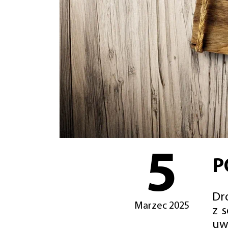
5
P
Dro
Marzec 2025
z 
uw