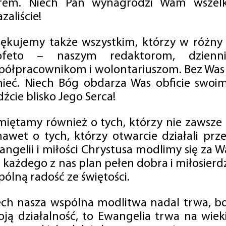
rem. Niech Pan wynagrodzi Wam wszelk
zaliście!
iękujemy także wszystkim, którzy w różny
ofeto – naszym redaktorom, dzienni
półpracownikom i wolontariuszom. Bez Was 
tnieć. Niech Bóg obdarza Was obficie swo
źcie blisko Jego Serca!
miętamy również o tych, którzy nie zawsze p
nawet o tych, którzy otwarcie działali p
angelii i miłości Chrystusa modlimy się za W
a każdego z nas plan pełen dobra i miłosierd
ólną radość ze świętości.
ech nasza wspólna modlitwa nadal trwa, b
oją działalność, to Ewangelia trwa na wiek