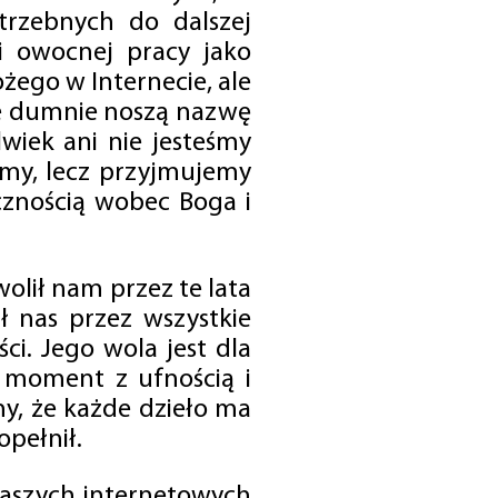
trzebnych do dalszej
 i owocnej pracy jako
ego w Internecie, ale
óre dumnie noszą nazwę
wiek ani nie jesteśmy
emy, lecz przyjmujemy
cznością wobec Boga i
olił nam przez te lata
ł nas przez wszystkie
i. Jego wola jest dla
 moment z ufnością i
my, że każde dzieło ma
opełnił.
 naszych internetowych