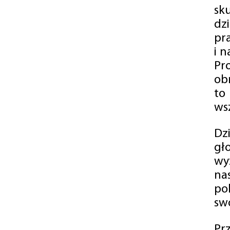
sk
dz
pr
i 
Pr
ob
to
wsz
Dz
gł
wy
na
po
swó
Pr