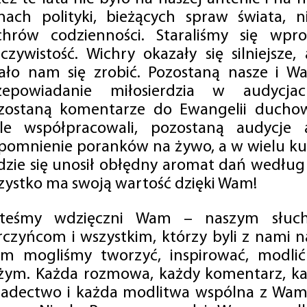
mach polityki, bieżących spraw świata, ni
chrów codzienności. Staraliśmy się wp
eczywistość. Wichry okazały się silniejsze,
ało nam się zrobić. Pozostaną nasze i Wa
zepowiadanie miłosierdzia w audycjac
zostaną komentarze do Ewangelii duchow
ale współpracowali, pozostaną audycje a
pomnienie poranków na żywo, a w wielu ku
dzie się unosił obłędny aromat dań według 
zystko ma swoją wartość dzięki Wam!
steśmy wdzięczni Wam – naszym słucha
rczyńcom i wszystkim, którzy byli z nami na
m mogliśmy tworzyć, inspirować, modlić 
żym. Każda rozmowa, każdy komentarz, każ
iadectwo i każda modlitwa wspólna z Wami