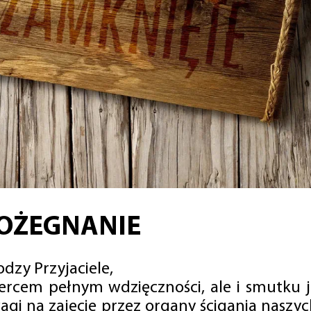
OŻEGNANIE
dzy Przyjaciele,
sercem pełnym wdzięczności, ale i smutku 
agi na zajęcie przez organy ścigania naszy