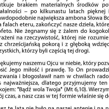
utkuje brakiem materialnych środków po
iałalności – po kilkunastu latach pięknej
awdopodobnie największa ambona Słowa Boż
na falach eteru, zakończyć nasze dzieła, kt
ofeto. Nie żegnamy się z żalem do kogokol
rażeni na rzeczywistość, której nie rozumi
 z chrześcijańską pokorą i z głęboką wdzię
ystkich, którzy byli częścią tej drogi.
iękujemy naszemu Ojcu w niebie, który pozw
osić Jego miłość i prawdę. To On prowadzi
zwania i błogosławił nam w chwilach radośc
s najważniejsza, dlatego przyjmujemy ten
kojem: "Bądź wola Twoja" (Mt 6,10). Wierzy
j czas, a nasz czas w tej formie właśnie się d
zez te lata nie było na naszej antenie i na