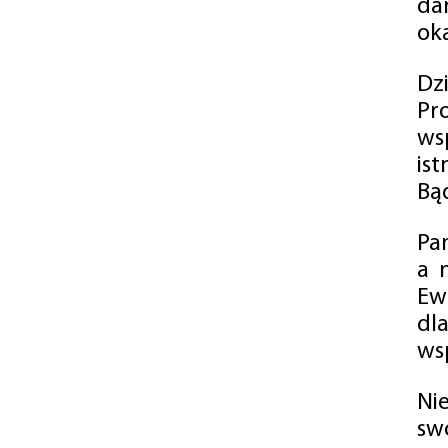
da
oka
Dz
Pr
ws
is
Bąd
Pa
a 
Ew
dl
wsp
Ni
sw