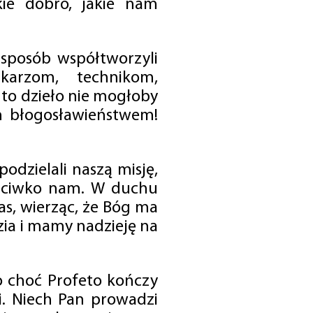
ie dobro, jakie nam
 sposób współtworzyli
karzom, technikom,
to dzieło nie mogłoby
im błogosławieństwem!
odzielali naszą misję,
rzeciwko nam. W duchu
as, wierząc, że Bóg ma
zia i mamy nadzieję na
o choć Profeto kończy
i. Niech Pan prowadzi