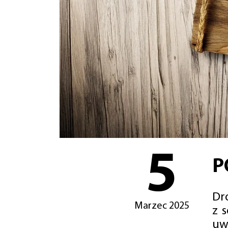
5
P
Dro
Marzec 2025
z 
uw