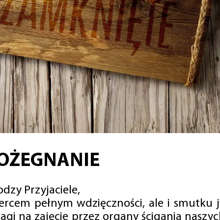
OŻEGNANIE
dzy Przyjaciele,
sercem pełnym wdzięczności, ale i smutku 
agi na zajęcie przez organy ścigania naszy