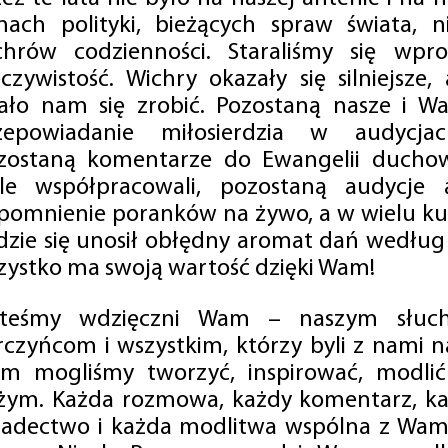
mach polityki, bieżących spraw świata, ni
chrów codzienności. Staraliśmy się wp
eczywistość. Wichry okazały się silniejsze,
ało nam się zrobić. Pozostaną nasze i Wa
zepowiadanie miłosierdzia w audycjac
zostaną komentarze do Ewangelii duchow
ale współpracowali, pozostaną audycje a
pomnienie poranków na żywo, a w wielu ku
dzie się unosił obłędny aromat dań według 
zystko ma swoją wartość dzięki Wam!
steśmy wdzięczni Wam – naszym słucha
rczyńcom i wszystkim, którzy byli z nami na
m mogliśmy tworzyć, inspirować, modlić 
żym. Każda rozmowa, każdy komentarz, każ
iadectwo i każda modlitwa wspólna z Wami