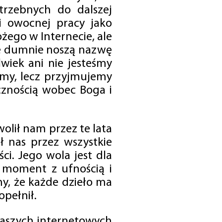
trzebnych do dalszej
 i owocnej pracy jako
ego w Internecie, ale
óre dumnie noszą nazwę
wiek ani nie jesteśmy
emy, lecz przyjmujemy
cznością wobec Boga i
olił nam przez te lata
ł nas przez wszystkie
i. Jego wola jest dla
 moment z ufnością i
my, że każde dzieło ma
opełnił.
 naszych internetowych