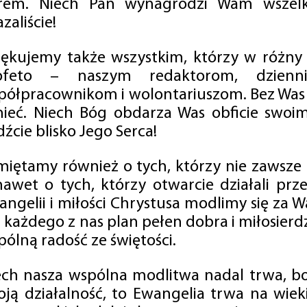
rem. Niech Pan wynagrodzi Wam wszelk
zaliście!
iękujemy także wszystkim, którzy w różny
ofeto – naszym redaktorom, dzienni
półpracownikom i wolontariuszom. Bez Was 
tnieć. Niech Bóg obdarza Was obficie swo
źcie blisko Jego Serca!
miętamy również o tych, którzy nie zawsze p
nawet o tych, którzy otwarcie działali p
angelii i miłości Chrystusa modlimy się za W
a każdego z nas plan pełen dobra i miłosierd
ólną radość ze świętości.
ech nasza wspólna modlitwa nadal trwa, b
oją działalność, to Ewangelia trwa na wiek