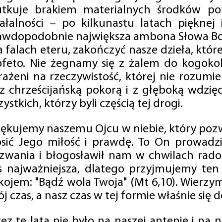
utkuje brakiem materialnych środków po
iałalności – po kilkunastu latach pięknej
awdopodobnie największa ambona Słowa Boż
na falach eteru, zakończyć nasze dzieła, kt
ofeto. Nie żegnamy się z żalem do kogokol
rażeni na rzeczywistość, której nie rozumi
 z chrześcijańską pokorą i z głęboką wdzię
ystkich, którzy byli częścią tej drogi.
iękujemy naszemu Ojcu w niebie, który pozw
osić Jego miłość i prawdę. To On prowadzi
zwania i błogosławił nam w chwilach radośc
s najważniejsza, dlatego przyjmujemy ten
kojem: "Bądź wola Twoja" (Mt 6,10). Wierzy
j czas, a nasz czas w tej formie właśnie się d
zez te lata nie było na naszej antenie i na