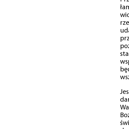
ła
wi
rz
ud
pr
po
st
ws
bę
ws
Je
da
Wa
Bo
św