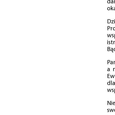
da
oka
Dz
Pr
ws
is
Bąd
Pa
a 
Ew
dl
wsp
Ni
sw