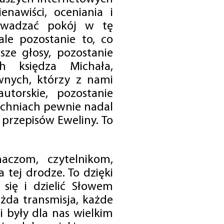
enawiści, oceniania i
rowadzać pokój w tę
 ale pozostanie to, co
sze głosy, pozostanie
h księdza Michała,
nych, którzy z nami
utorskie, pozostanie
chniach pewnie nadal
przepisów Eweliny. To
czom, czytelnikom,
 tej drodze. To dzięki
się i dzielić Słowem
da transmisja, każde
 były dla nas wielkim