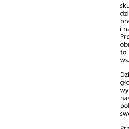
sk
dz
pr
i 
Pr
ob
to
wsz
Dz
gł
wy
na
po
swó
Pr