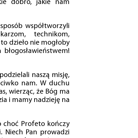
ie dobro, jakie nam
 sposób współtworzyli
karzom, technikom,
to dzieło nie mogłoby
im błogosławieństwem!
odzielali naszą misję,
rzeciwko nam. W duchu
as, wierząc, że Bóg ma
zia i mamy nadzieję na
o choć Profeto kończy
i. Niech Pan prowadzi