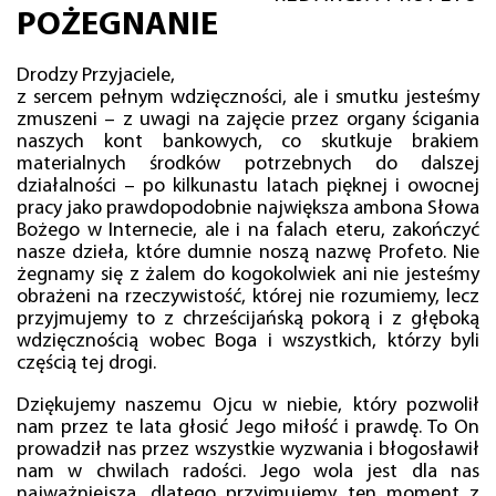
POŻEGNANIE
Drodzy Przyjaciele,
z sercem pełnym wdzięczności, ale i smutku jesteśmy
zmuszeni – z uwagi na zajęcie przez organy ścigania
naszych kont bankowych, co skutkuje brakiem
materialnych środków potrzebnych do dalszej
działalności – po kilkunastu latach pięknej i owocnej
pracy jako prawdopodobnie największa ambona Słowa
Bożego w Internecie, ale i na falach eteru, zakończyć
nasze dzieła, które dumnie noszą nazwę Profeto. Nie
żegnamy się z żalem do kogokolwiek ani nie jesteśmy
obrażeni na rzeczywistość, której nie rozumiemy, lecz
przyjmujemy to z chrześcijańską pokorą i z głęboką
wdzięcznością wobec Boga i wszystkich, którzy byli
częścią tej drogi.
Dziękujemy naszemu Ojcu w niebie, który pozwolił
nam przez te lata głosić Jego miłość i prawdę. To On
prowadził nas przez wszystkie wyzwania i błogosławił
nam w chwilach radości. Jego wola jest dla nas
najważniejsza, dlatego przyjmujemy ten moment z