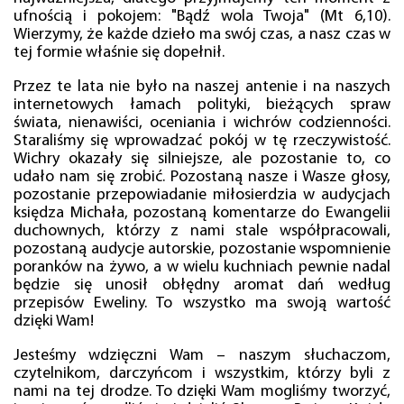
ufnością i pokojem: "Bądź wola Twoja" (Mt 6,10).
Wierzymy, że każde dzieło ma swój czas, a nasz czas w
tej formie właśnie się dopełnił.
Przez te lata nie było na naszej antenie i na naszych
internetowych łamach polityki, bieżących spraw
świata, nienawiści, oceniania i wichrów codzienności.
Staraliśmy się wprowadzać pokój w tę rzeczywistość.
Wichry okazały się silniejsze, ale pozostanie to, co
udało nam się zrobić. Pozostaną nasze i Wasze głosy,
pozostanie przepowiadanie miłosierdzia w audycjach
księdza Michała, pozostaną komentarze do Ewangelii
duchownych, którzy z nami stale współpracowali,
pozostaną audycje autorskie, pozostanie wspomnienie
poranków na żywo, a w wielu kuchniach pewnie nadal
będzie się unosił obłędny aromat dań według
przepisów Eweliny. To wszystko ma swoją wartość
dzięki Wam!
Jesteśmy wdzięczni Wam – naszym słuchaczom,
czytelnikom, darczyńcom i wszystkim, którzy byli z
nami na tej drodze. To dzięki Wam mogliśmy tworzyć,