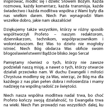
inspirować, modlić się i dzielić Słowem Bożym. Każda
rozmowa, każdy komentarz, każda transmisja, każde
świadectwo i każda modlitwa wspólna z Wami były dla
nas wielkim darem. Niech Pan wynagrodzi Wam
wszelkie dobro, jakie nam okazaliście!
Dziękujemy także wszystkim, którzy w różny sposób
współtworzyli Profeto – naszym redaktorom,
dziennikarzom, technikom, współpracownikom i
wolontariuszom. Bez Was to dzieło nie mogłoby
istnieć. Niech Bóg obdarza Was obficie swoim
błogosławieństwem! Bądźcie blisko Jego Serca!
Pamiętamy również o tych, którzy nie zawsze
podzielali naszą misję, a nawet o tych, którzy otwarcie
działali przeciwko nam. W duchu Ewangelii i miłości
Chrystusa modlimy się za Was, wierząc, że Bóg ma dla
każdego z nas plan pełen dobra i miłosierdzia i mamy
nadzieję na wspólną radość ze świętości.
Niech nasza wspólna modlitwa nadal trwa, bo choć
Profeto kończy swoją działalność, to Ewangelia trwa
na wieki. Niech Pan prowadzi nas wszystkich dalej, ku