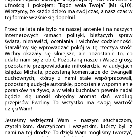
ufnością i pokojem: "Bądź wola Twoja" (Mt 6,10).
Wierzymy, że każde dzieło ma swój czas, a nasz czas w
tej formie właśnie się dopełnił.
Przez te lata nie było na naszej antenie i na naszych
internetowych łamach polityki, bieżących spraw
świata, nienawiści, oceniania i wichrów codzienności.
Staraliśmy się wprowadzać pokój w tę rzeczywistość.
Wichry okazały się silniejsze, ale pozostanie to, co
udało nam się zrobić. Pozostaną nasze i Wasze głosy,
pozostanie przepowiadanie miłosierdzia w audycjach
księdza Michała, pozostaną komentarze do Ewangelii
duchownych, którzy z nami stale współpracowali,
pozostaną audycje autorskie, pozostanie wspomnienie
poranków na żywo, a w wielu kuchniach pewnie nadal
będzie się unosił obłędny aromat dań według
przepisów Eweliny. To wszystko ma swoją wartość
dzięki Wam!
Jesteśmy wdzięczni Wam – naszym słuchaczom,
czytelnikom, darczyńcom i wszystkim, którzy byli z
nami na tej drodze. To dzięki Wam mogliśmy tworzyć,