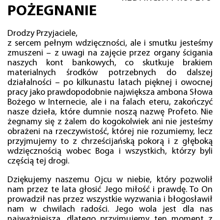
POŻEGNANIE
Drodzy Przyjaciele,
z sercem pełnym wdzięczności, ale i smutku jesteśmy
zmuszeni – z uwagi na zajęcie przez organy ścigania
naszych kont bankowych, co skutkuje brakiem
materialnych środków potrzebnych do dalszej
działalności – po kilkunastu latach pięknej i owocnej
pracy jako prawdopodobnie największa ambona Słowa
Bożego w Internecie, ale i na falach eteru, zakończyć
nasze dzieła, które dumnie noszą nazwę Profeto. Nie
żegnamy się z żalem do kogokolwiek ani nie jesteśmy
obrażeni na rzeczywistość, której nie rozumiemy, lecz
przyjmujemy to z chrześcijańską pokorą i z głęboką
wdzięcznością wobec Boga i wszystkich, którzy byli
częścią tej drogi.
Dziękujemy naszemu Ojcu w niebie, który pozwolił
nam przez te lata głosić Jego miłość i prawdę. To On
prowadził nas przez wszystkie wyzwania i błogosławił
nam w chwilach radości. Jego wola jest dla nas
najważniejsza, dlatego przyjmujemy ten moment z