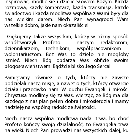
inspirować, modlić się i dzielić Słowem Bożym. Każda
rozmowa, każdy komentarz, każda transmisja, każde
świadectwo i każda modlitwa wspólna z Wami były dla
nas wielkim darem. Niech Pan wynagrodzi Wam
wszelkie dobro, jakie nam okazaliście!
Dziękujemy także wszystkim, którzy w różny sposób
współtworzyli Profeto – naszym redaktorom,
dziennikarzom, technikom, współpracownikom i
wolontariuszom. Bez Was to dzieło nie mogłoby
istnieć. Niech Bóg obdarza Was obficie swoim
błogosławieństwem! Bądźcie blisko Jego Serca!
Pamiętamy również o tych, którzy nie zawsze
podzielali naszą misję, a nawet o tych, którzy otwarcie
działali przeciwko nam. W duchu Ewangelii i miłości
Chrystusa modlimy się za Was, wierząc, że Bóg ma dla
każdego z nas plan pełen dobra i miłosierdzia i mamy
nadzieję na wspólną radość ze świętości.
Niech nasza wspólna modlitwa nadal trwa, bo choć
Profeto kończy swoją działalność, to Ewangelia trwa
na wieki. Niech Pan prowadzi nas wszystkich dalej, ku