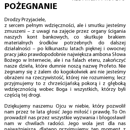
POŻEGNANIE
Drodzy Przyjaciele,
z sercem pełnym wdzięczności, ale i smutku jesteśmy
zmuszeni – z uwagi na zajęcie przez organy ścigania
naszych kont bankowych, co skutkuje brakiem
materialnych środków potrzebnych do dalszej
działalności – po kilkunastu latach pięknej i owocnej
pracy jako prawdopodobnie największa ambona Słowa
Bożego w Internecie, ale i na falach eteru, zakończyć
nasze dzieła, które dumnie noszą nazwę Profeto. Nie
żegnamy się z żalem do kogokolwiek ani nie jesteśmy
obrażeni na rzeczywistość, której nie rozumiemy, lecz
przyjmujemy to z chrześcijańską pokorą i z głęboką
wdzięcznością wobec Boga i wszystkich, którzy byli
częścią tej drogi.
Dziękujemy naszemu Ojcu w niebie, który pozwolił
nam przez te lata głosić Jego miłość i prawdę. To On
prowadził nas przez wszystkie wyzwania i błogosławił
nam w chwilach radości. Jego wola jest dla nas
najważniejsza, dlatego przyjmujemy ten moment z