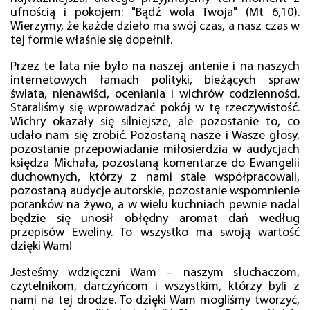
ufnością i pokojem: "Bądź wola Twoja" (Mt 6,10).
Wierzymy, że każde dzieło ma swój czas, a nasz czas w
tej formie właśnie się dopełnił.
Przez te lata nie było na naszej antenie i na naszych
internetowych łamach polityki, bieżących spraw
świata, nienawiści, oceniania i wichrów codzienności.
Staraliśmy się wprowadzać pokój w tę rzeczywistość.
Wichry okazały się silniejsze, ale pozostanie to, co
udało nam się zrobić. Pozostaną nasze i Wasze głosy,
pozostanie przepowiadanie miłosierdzia w audycjach
księdza Michała, pozostaną komentarze do Ewangelii
duchownych, którzy z nami stale współpracowali,
pozostaną audycje autorskie, pozostanie wspomnienie
poranków na żywo, a w wielu kuchniach pewnie nadal
będzie się unosił obłędny aromat dań według
przepisów Eweliny. To wszystko ma swoją wartość
dzięki Wam!
Jesteśmy wdzięczni Wam – naszym słuchaczom,
czytelnikom, darczyńcom i wszystkim, którzy byli z
nami na tej drodze. To dzięki Wam mogliśmy tworzyć,