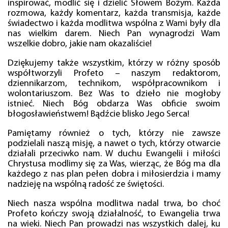
inspirować, modlić się i dzielić Słowem Bożym. Każda
rozmowa, każdy komentarz, każda transmisja, każde
świadectwo i każda modlitwa wspólna z Wami były dla
nas wielkim darem. Niech Pan wynagrodzi Wam
wszelkie dobro, jakie nam okazaliście!
Dziękujemy także wszystkim, którzy w różny sposób
współtworzyli Profeto – naszym redaktorom,
dziennikarzom, technikom, współpracownikom i
wolontariuszom. Bez Was to dzieło nie mogłoby
istnieć. Niech Bóg obdarza Was obficie swoim
błogosławieństwem! Bądźcie blisko Jego Serca!
Pamiętamy również o tych, którzy nie zawsze
podzielali naszą misję, a nawet o tych, którzy otwarcie
działali przeciwko nam. W duchu Ewangelii i miłości
Chrystusa modlimy się za Was, wierząc, że Bóg ma dla
każdego z nas plan pełen dobra i miłosierdzia i mamy
nadzieję na wspólną radość ze świętości.
Niech nasza wspólna modlitwa nadal trwa, bo choć
Profeto kończy swoją działalność, to Ewangelia trwa
na wieki. Niech Pan prowadzi nas wszystkich dalej, ku