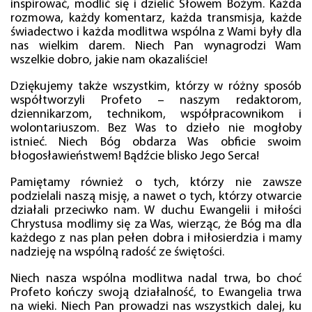
inspirować, modlić się i dzielić Słowem Bożym. Każda
rozmowa, każdy komentarz, każda transmisja, każde
świadectwo i każda modlitwa wspólna z Wami były dla
nas wielkim darem. Niech Pan wynagrodzi Wam
wszelkie dobro, jakie nam okazaliście!
Dziękujemy także wszystkim, którzy w różny sposób
współtworzyli Profeto – naszym redaktorom,
dziennikarzom, technikom, współpracownikom i
wolontariuszom. Bez Was to dzieło nie mogłoby
istnieć. Niech Bóg obdarza Was obficie swoim
błogosławieństwem! Bądźcie blisko Jego Serca!
Pamiętamy również o tych, którzy nie zawsze
podzielali naszą misję, a nawet o tych, którzy otwarcie
działali przeciwko nam. W duchu Ewangelii i miłości
Chrystusa modlimy się za Was, wierząc, że Bóg ma dla
każdego z nas plan pełen dobra i miłosierdzia i mamy
nadzieję na wspólną radość ze świętości.
Niech nasza wspólna modlitwa nadal trwa, bo choć
Profeto kończy swoją działalność, to Ewangelia trwa
na wieki. Niech Pan prowadzi nas wszystkich dalej, ku