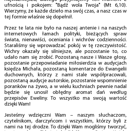
ufnością i pokojem: "Bądź wola Twoja" (Mt 6,10).
Wierzymy, że każde dzieło ma swój czas, a nasz czas w
tej formie właśnie się dopełnił.
Przez te lata nie było na naszej antenie i na naszych
internetowych łamach polityki, bieżących spraw
świata, nienawiści, oceniania i wichrów codzienności.
Staraliśmy się wprowadzać pokój w tę rzeczywistość.
Wichry okazały się silniejsze, ale pozostanie to, co
udało nam się zrobić. Pozostaną nasze i Wasze głosy,
pozostanie przepowiadanie miłosierdzia w audycjach
księdza Michała, pozostaną komentarze do Ewangelii
duchownych, którzy z nami stale współpracowali,
pozostaną audycje autorskie, pozostanie wspomnienie
poranków na żywo, a w wielu kuchniach pewnie nadal
będzie się unosił obłędny aromat dań według
przepisów Eweliny. To wszystko ma swoją wartość
dzięki Wam!
Jesteśmy wdzięczni Wam – naszym słuchaczom,
czytelnikom, darczyńcom i wszystkim, którzy byli z
nami na tej drodze. To dzięki Wam mogliśmy tworzyć,