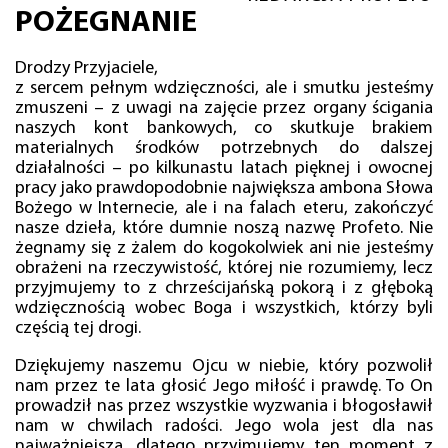
POŻEGNANIE
Drodzy Przyjaciele,
z sercem pełnym wdzięczności, ale i smutku jesteśmy
zmuszeni – z uwagi na zajęcie przez organy ścigania
naszych kont bankowych, co skutkuje brakiem
materialnych środków potrzebnych do dalszej
działalności – po kilkunastu latach pięknej i owocnej
pracy jako prawdopodobnie największa ambona Słowa
Bożego w Internecie, ale i na falach eteru, zakończyć
nasze dzieła, które dumnie noszą nazwę Profeto. Nie
żegnamy się z żalem do kogokolwiek ani nie jesteśmy
obrażeni na rzeczywistość, której nie rozumiemy, lecz
przyjmujemy to z chrześcijańską pokorą i z głęboką
wdzięcznością wobec Boga i wszystkich, którzy byli
częścią tej drogi.
Dziękujemy naszemu Ojcu w niebie, który pozwolił
nam przez te lata głosić Jego miłość i prawdę. To On
prowadził nas przez wszystkie wyzwania i błogosławił
nam w chwilach radości. Jego wola jest dla nas
najważniejsza, dlatego przyjmujemy ten moment z