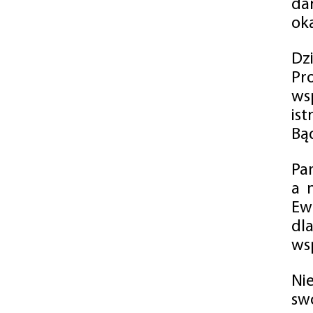
da
oka
Dz
Pr
ws
is
Bąd
Pa
a 
Ew
dl
wsp
Ni
sw