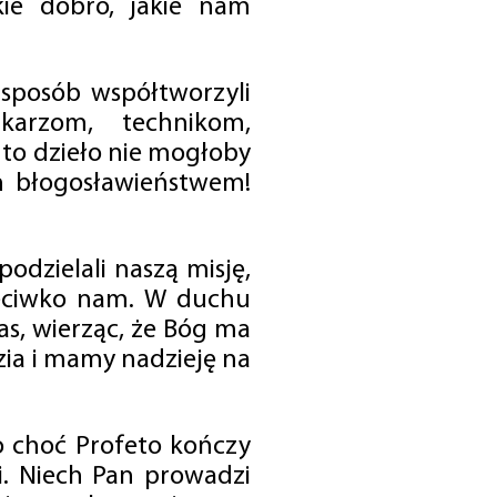
ie dobro, jakie nam
 sposób współtworzyli
karzom, technikom,
to dzieło nie mogłoby
im błogosławieństwem!
odzielali naszą misję,
rzeciwko nam. W duchu
as, wierząc, że Bóg ma
zia i mamy nadzieję na
o choć Profeto kończy
i. Niech Pan prowadzi