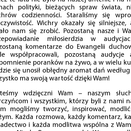
mach polityki, bieżących spraw świata, ni
chrów codzienności. Staraliśmy się wp
eczywistość. Wichry okazały się silniejsze,
ało nam się zrobić. Pozostaną nasze i Wa
zepowiadanie miłosierdzia w audycjac
zostaną komentarze do Ewangelii duchow
ale współpracowali, pozostaną audycje a
pomnienie poranków na żywo, a w wielu ku
dzie się unosił obłędny aromat dań według 
zystko ma swoją wartość dzięki Wam!
steśmy wdzięczni Wam – naszym słucha
rczyńcom i wszystkim, którzy byli z nami na
m mogliśmy tworzyć, inspirować, modlić 
żym. Każda rozmowa, każdy komentarz, każ
iadectwo i każda modlitwa wspólna z Wami