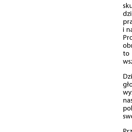
sk
dz
pr
i 
Pr
ob
to
wsz
Dz
gł
wy
na
po
swó
Pr