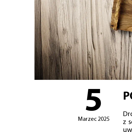
5
P
Dro
Marzec 2025
z 
uw