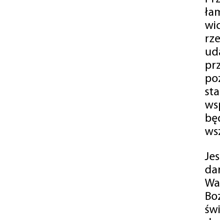
ła
wi
rz
ud
pr
po
st
ws
bę
ws
Je
da
Wa
Bo
św