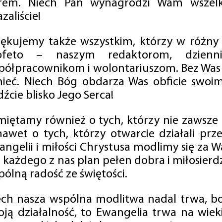
rem. Niech Pan wynagrodzi Wam wszelk
zaliście!
iękujemy także wszystkim, którzy w różny
ofeto – naszym redaktorom, dzienni
półpracownikom i wolontariuszom. Bez Was 
tnieć. Niech Bóg obdarza Was obficie swo
źcie blisko Jego Serca!
miętamy również o tych, którzy nie zawsze p
nawet o tych, którzy otwarcie działali p
angelii i miłości Chrystusa modlimy się za W
a każdego z nas plan pełen dobra i miłosierd
ólną radość ze świętości.
ech nasza wspólna modlitwa nadal trwa, b
oją działalność, to Ewangelia trwa na wiek