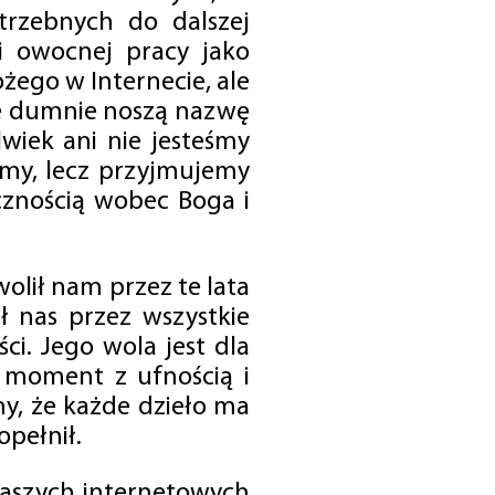
trzebnych do dalszej
 i owocnej pracy jako
ego w Internecie, ale
óre dumnie noszą nazwę
wiek ani nie jesteśmy
emy, lecz przyjmujemy
cznością wobec Boga i
olił nam przez te lata
ł nas przez wszystkie
i. Jego wola jest dla
 moment z ufnością i
my, że każde dzieło ma
opełnił.
 naszych internetowych