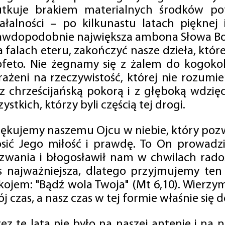
utkuje brakiem materialnych środków po
iałalności – po kilkunastu latach pięknej
awdopodobnie największa ambona Słowa Boż
na falach eteru, zakończyć nasze dzieła, kt
ofeto. Nie żegnamy się z żalem do kogokol
rażeni na rzeczywistość, której nie rozumi
 z chrześcijańską pokorą i z głęboką wdzię
ystkich, którzy byli częścią tej drogi.
iękujemy naszemu Ojcu w niebie, który pozw
osić Jego miłość i prawdę. To On prowadzi
zwania i błogosławił nam w chwilach radośc
s najważniejsza, dlatego przyjmujemy ten
kojem: "Bądź wola Twoja" (Mt 6,10). Wierzy
j czas, a nasz czas w tej formie właśnie się d
zez te lata nie było na naszej antenie i na