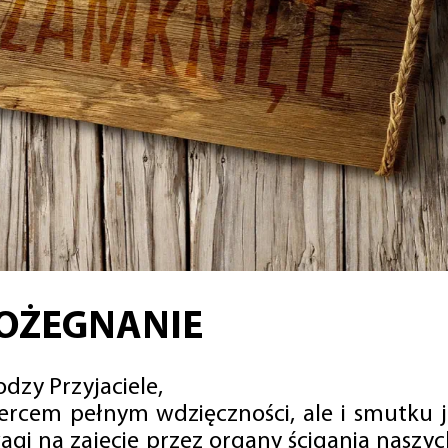
OŻEGNANIE
dzy Przyjaciele,
sercem pełnym wdzięczności, ale i smutku 
agi na zajęcie przez organy ścigania naszy