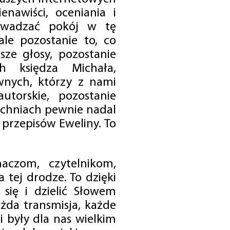
enawiści, oceniania i
rowadzać pokój w tę
 ale pozostanie to, co
sze głosy, pozostanie
h księdza Michała,
nych, którzy z nami
utorskie, pozostanie
chniach pewnie nadal
przepisów Eweliny. To
czom, czytelnikom,
 tej drodze. To dzięki
się i dzielić Słowem
da transmisja, każde
 były dla nas wielkim