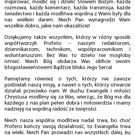
inspirować, modlić się i dzielić Słowem Bożym. Każda
rozmowa, każdy komentarz, każda transmisja, każde
świadectwo i każda modlitwa wspólna z Wami były dla
nas wielkim darem. Niech Pan wynagrodzi Wam
wszelkie dobro, jakie nam okazaliście!
Dziękujemy także wszystkim, którzy w różny sposób
współtworzyli Profeto – naszym redaktorom,
dziennikarzom, technikom, współpracownikom i
wolontariuszom. Bez Was to dzieło nie mogłoby
istnieć. Niech Bóg obdarza Was obficie swoim
błogosławieństwem! Bądźcie blisko Jego Serca!
Pamiętamy również o tych, którzy nie zawsze
podzielali naszą misję, a nawet o tych, którzy otwarcie
działali przeciwko nam. W duchu Ewangelii i miłości
Chrystusa modlimy się za Was, wierząc, że Bóg ma dla
każdego z nas plan pełen dobra i miłosierdzia i mamy
nadzieję na wspólną radość ze świętości.
Niech nasza wspólna modlitwa nadal trwa, bo choć
Profeto kończy swoją działalność, to Ewangelia trwa
na wieki. Niech Pan prowadzi nas wszystkich dalej, ku