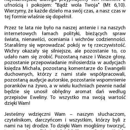
ufnością i pokojem: "Bądź wola Twoja" (Mt 6,10).
Wierzymy, że każde dzieło ma swój czas, a nasz czas w
tej formie właśnie się dopełnił.
Przez te lata nie było na naszej antenie i na naszych
internetowych łamach polityki, bieżących spraw
świata, nienawiści, oceniania i wichrów codzienności.
Staraliśmy się wprowadzać pokój w tę rzeczywistość.
Wichry okazały się silniejsze, ale pozostanie to, co
udało nam się zrobić. Pozostaną nasze i Wasze głosy,
pozostanie przepowiadanie miłosierdzia w audycjach
księdza Michała, pozostaną komentarze do Ewangelii
duchownych, którzy z nami stale współpracowali,
pozostaną audycje autorskie, pozostanie wspomnienie
poranków na żywo, a w wielu kuchniach pewnie nadal
będzie się unosił obłędny aromat dań według
przepisów Eweliny. To wszystko ma swoją wartość
dzięki Wam!
Jesteśmy wdzięczni Wam – naszym słuchaczom,
czytelnikom, darczyńcom i wszystkim, którzy byli z
nami na tej drodze. To dzięki Wam mogliśmy tworzyć,