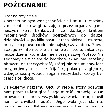
POŻEGNANIE
Drodzy Przyjaciele,
z sercem pełnym wdzięczności, ale i smutku jesteśmy
zmuszeni – z uwagi na zajęcie przez organy ścigania
naszych kont bankowych, co skutkuje brakiem
materialnych środków potrzebnych do dalszej
działalności – po kilkunastu latach pięknej i owocnej
pracy jako prawdopodobnie największa ambona Słowa
Bożego w Internecie, ale i na falach eteru, zakończyć
nasze dzieła, które dumnie noszą nazwę Profeto. Nie
żegnamy się z żalem do kogokolwiek ani nie jesteśmy
obrażeni na rzeczywistość, której nie rozumiemy, lecz
przyjmujemy to z chrześcijańską pokorą i z głęboką
wdzięcznością wobec Boga i wszystkich, którzy byli
częścią tej drogi.
Dziękujemy naszemu Ojcu w niebie, który pozwolił
nam przez te lata głosić Jego miłość i prawdę. To On
prowadził nas przez wszystkie wyzwania i błogosławił
nam w chwilach radości. Jego wola jest dla nas
najważniejsza, dlatego przyjmujemy ten moment z