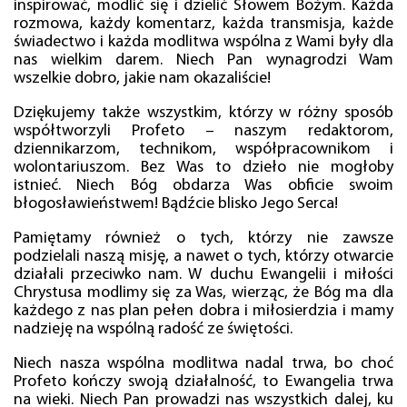
inspirować, modlić się i dzielić Słowem Bożym. Każda
rozmowa, każdy komentarz, każda transmisja, każde
świadectwo i każda modlitwa wspólna z Wami były dla
nas wielkim darem. Niech Pan wynagrodzi Wam
wszelkie dobro, jakie nam okazaliście!
Dziękujemy także wszystkim, którzy w różny sposób
współtworzyli Profeto – naszym redaktorom,
dziennikarzom, technikom, współpracownikom i
wolontariuszom. Bez Was to dzieło nie mogłoby
istnieć. Niech Bóg obdarza Was obficie swoim
błogosławieństwem! Bądźcie blisko Jego Serca!
Pamiętamy również o tych, którzy nie zawsze
podzielali naszą misję, a nawet o tych, którzy otwarcie
działali przeciwko nam. W duchu Ewangelii i miłości
Chrystusa modlimy się za Was, wierząc, że Bóg ma dla
każdego z nas plan pełen dobra i miłosierdzia i mamy
nadzieję na wspólną radość ze świętości.
Niech nasza wspólna modlitwa nadal trwa, bo choć
Profeto kończy swoją działalność, to Ewangelia trwa
na wieki. Niech Pan prowadzi nas wszystkich dalej, ku