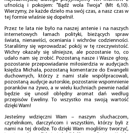
ufnością i pokojem: "Bądź wola Twoja" (Mt 6,10).
Wierzymy, że każde dzieło ma swój czas, a nasz czas w
tej formie właśnie się dopełnił.
Przez te lata nie było na naszej antenie i na naszych
internetowych łamach polityki, bieżących spraw
świata, nienawiści, oceniania i wichrów codzienności.
Staraliśmy się wprowadzać pokój w tę rzeczywistość.
Wichry okazały się silniejsze, ale pozostanie to, co
udało nam się zrobić. Pozostaną nasze i Wasze głosy,
pozostanie przepowiadanie miłosierdzia w audycjach
księdza Michała, pozostaną komentarze do Ewangelii
duchownych, którzy z nami stale współpracowali,
pozostaną audycje autorskie, pozostanie wspomnienie
poranków na żywo, a w wielu kuchniach pewnie nadal
będzie się unosił obłędny aromat dań według
przepisów Eweliny. To wszystko ma swoją wartość
dzięki Wam!
Jesteśmy wdzięczni Wam – naszym słuchaczom,
czytelnikom, darczyńcom i wszystkim, którzy byli z
nami na tej drodze. To dzięki Wam mogliśmy tworzyć,