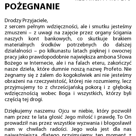
POŻEGNANIE
Drodzy Przyjaciele,
z sercem pełnym wdzięczności, ale i smutku jesteśmy
zmuszeni – z uwagi na zajęcie przez organy ścigania
naszych kont bankowych, co skutkuje brakiem
materialnych środków potrzebnych do dalszej
działalności – po kilkunastu latach pięknej i owocnej
pracy jako prawdopodobnie największa ambona Słowa
Bożego w Internecie, ale i na falach eteru, zakończyć
nasze dzieła, które dumnie noszą nazwę Profeto. Nie
żegnamy się z żalem do kogokolwiek ani nie jesteśmy
obrażeni na rzeczywistość, której nie rozumiemy, lecz
przyjmujemy to z chrześcijańską pokorą i z głęboką
wdzięcznością wobec Boga i wszystkich, którzy byli
częścią tej drogi.
Dziękujemy naszemu Ojcu w niebie, który pozwolił
nam przez te lata głosić Jego miłość i prawdę. To On
prowadził nas przez wszystkie wyzwania i błogosławił
nam w chwilach radości. Jego wola jest dla nas
najważniejsza, dlatego przyjmujemy ten moment z