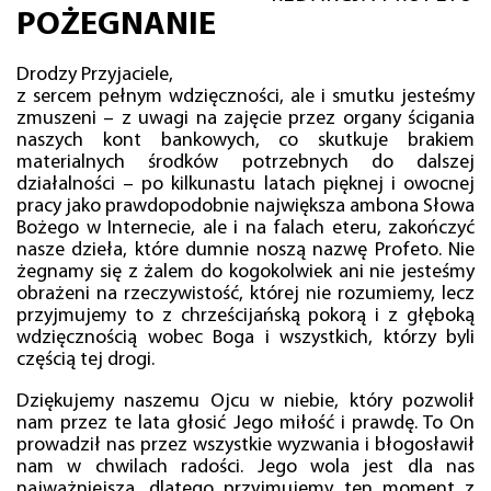
POŻEGNANIE
Drodzy Przyjaciele,
z sercem pełnym wdzięczności, ale i smutku jesteśmy
zmuszeni – z uwagi na zajęcie przez organy ścigania
naszych kont bankowych, co skutkuje brakiem
materialnych środków potrzebnych do dalszej
działalności – po kilkunastu latach pięknej i owocnej
pracy jako prawdopodobnie największa ambona Słowa
Bożego w Internecie, ale i na falach eteru, zakończyć
nasze dzieła, które dumnie noszą nazwę Profeto. Nie
żegnamy się z żalem do kogokolwiek ani nie jesteśmy
obrażeni na rzeczywistość, której nie rozumiemy, lecz
przyjmujemy to z chrześcijańską pokorą i z głęboką
wdzięcznością wobec Boga i wszystkich, którzy byli
częścią tej drogi.
Dziękujemy naszemu Ojcu w niebie, który pozwolił
nam przez te lata głosić Jego miłość i prawdę. To On
prowadził nas przez wszystkie wyzwania i błogosławił
nam w chwilach radości. Jego wola jest dla nas
najważniejsza, dlatego przyjmujemy ten moment z