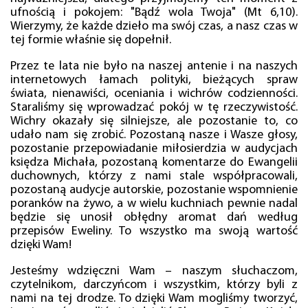
ufnością i pokojem: "Bądź wola Twoja" (Mt 6,10).
Wierzymy, że każde dzieło ma swój czas, a nasz czas w
tej formie właśnie się dopełnił.
Przez te lata nie było na naszej antenie i na naszych
internetowych łamach polityki, bieżących spraw
świata, nienawiści, oceniania i wichrów codzienności.
Staraliśmy się wprowadzać pokój w tę rzeczywistość.
Wichry okazały się silniejsze, ale pozostanie to, co
udało nam się zrobić. Pozostaną nasze i Wasze głosy,
pozostanie przepowiadanie miłosierdzia w audycjach
księdza Michała, pozostaną komentarze do Ewangelii
duchownych, którzy z nami stale współpracowali,
pozostaną audycje autorskie, pozostanie wspomnienie
poranków na żywo, a w wielu kuchniach pewnie nadal
będzie się unosił obłędny aromat dań według
przepisów Eweliny. To wszystko ma swoją wartość
dzięki Wam!
Jesteśmy wdzięczni Wam – naszym słuchaczom,
czytelnikom, darczyńcom i wszystkim, którzy byli z
nami na tej drodze. To dzięki Wam mogliśmy tworzyć,