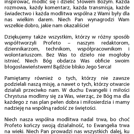
inspirować, modlić się i dzielić Słowem Bożym. Każda
rozmowa, każdy komentarz, każda transmisja, każde
świadectwo i każda modlitwa wspólna z Wami były dla
nas wielkim darem. Niech Pan wynagrodzi Wam
wszelkie dobro, jakie nam okazaliście!
Dziękujemy także wszystkim, którzy w różny sposób
współtworzyli Profeto – naszym redaktorom,
dziennikarzom, technikom, współpracownikom i
wolontariuszom. Bez Was to dzieło nie mogłoby
istnieć. Niech Bóg obdarza Was obficie swoim
błogosławieństwem! Bądźcie blisko Jego Serca!
Pamiętamy również o tych, którzy nie zawsze
podzielali naszą misję, a nawet o tych, którzy otwarcie
działali przeciwko nam. W duchu Ewangelii i miłości
Chrystusa modlimy się za Was, wierząc, że Bóg ma dla
każdego z nas plan pełen dobra i miłosierdzia i mamy
nadzieję na wspólną radość ze świętości.
Niech nasza wspólna modlitwa nadal trwa, bo choć
Profeto kończy swoją działalność, to Ewangelia trwa
na wieki. Niech Pan prowadzi nas wszystkich dalej, ku