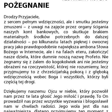
POŻEGNANIE
Drodzy Przyjaciele,
z sercem pełnym wdzięczności, ale i smutku jesteśmy
zmuszeni – z uwagi na zajęcie przez organy ścigania
naszych kont bankowych, co skutkuje brakiem
materialnych środków potrzebnych do dalszej
działalności – po kilkunastu latach pięknej i owocnej
pracy jako prawdopodobnie największa ambona Słowa
Bożego w Internecie, ale i na falach eteru, zakończyć
nasze dzieła, które dumnie noszą nazwę Profeto. Nie
żegnamy się z żalem do kogokolwiek ani nie jesteśmy
obrażeni na rzeczywistość, której nie rozumiemy, lecz
przyjmujemy to z chrześcijańską pokorą i z głęboką
wdzięcznością wobec Boga i wszystkich, którzy byli
częścią tej drogi.
Dziękujemy naszemu Ojcu w niebie, który pozwolił
nam przez te lata głosić Jego miłość i prawdę. To On
prowadził nas przez wszystkie wyzwania i błogosławił
nam w chwilach radości. Jego wola jest dla nas
najważniejsza, dlatego przyjmujemy ten moment z