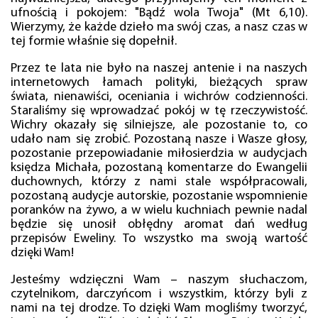
ufnością i pokojem: "Bądź wola Twoja" (Mt 6,10).
Wierzymy, że każde dzieło ma swój czas, a nasz czas w
tej formie właśnie się dopełnił.
Przez te lata nie było na naszej antenie i na naszych
internetowych łamach polityki, bieżących spraw
świata, nienawiści, oceniania i wichrów codzienności.
Staraliśmy się wprowadzać pokój w tę rzeczywistość.
Wichry okazały się silniejsze, ale pozostanie to, co
udało nam się zrobić. Pozostaną nasze i Wasze głosy,
pozostanie przepowiadanie miłosierdzia w audycjach
księdza Michała, pozostaną komentarze do Ewangelii
duchownych, którzy z nami stale współpracowali,
pozostaną audycje autorskie, pozostanie wspomnienie
poranków na żywo, a w wielu kuchniach pewnie nadal
będzie się unosił obłędny aromat dań według
przepisów Eweliny. To wszystko ma swoją wartość
dzięki Wam!
Jesteśmy wdzięczni Wam – naszym słuchaczom,
czytelnikom, darczyńcom i wszystkim, którzy byli z
nami na tej drodze. To dzięki Wam mogliśmy tworzyć,