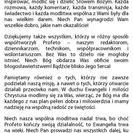
inspirować, modlić się i dzielić Słowem Bożym. Każda
rozmowa, każdy komentarz, każda transmisja, każde
świadectwo i każda modlitwa wspólna z Wami były dla
nas wielkim darem. Niech Pan wynagrodzi Wam
wszelkie dobro, jakie nam okazaliście!
Dziękujemy także wszystkim, którzy w różny sposób
współtworzyli Profeto – naszym redaktorom,
dziennikarzom, technikom, współpracownikom i
wolontariuszom. Bez Was to dzieło nie mogłoby
istnieć. Niech Bóg obdarza Was obficie swoim
błogosławieństwem! Bądźcie blisko Jego Serca!
Pamiętamy również o tych, którzy nie zawsze
podzielali naszą misję, a nawet o tych, którzy otwarcie
działali przeciwko nam. W duchu Ewangelii i miłości
Chrystusa modlimy się za Was, wierząc, że Bóg ma dla
każdego z nas plan pełen dobra i miłosierdzia i mamy
nadzieję na wspólną radość ze świętości.
Niech nasza wspólna modlitwa nadal trwa, bo choć
Profeto kończy swoją działalność, to Ewangelia trwa
na wieki. Niech Pan prowadzi nas wszystkich dalej, ku