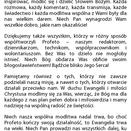
inspirować, modlić się i dzielić Słowem Bożym. Każda
rozmowa, każdy komentarz, każda transmisja, każde
świadectwo i każda modlitwa wspólna z Wami były dla
nas wielkim darem. Niech Pan wynagrodzi Wam
wszelkie dobro, jakie nam okazaliście!
Dziękujemy także wszystkim, którzy w różny sposób
współtworzyli Profeto – naszym redaktorom,
dziennikarzom, technikom, współpracownikom i
wolontariuszom. Bez Was to dzieło nie mogłoby
istnieć. Niech Bóg obdarza Was obficie swoim
błogosławieństwem! Bądźcie blisko Jego Serca!
Pamiętamy również o tych, którzy nie zawsze
podzielali naszą misję, a nawet o tych, którzy otwarcie
działali przeciwko nam. W duchu Ewangelii i miłości
Chrystusa modlimy się za Was, wierząc, że Bóg ma dla
każdego z nas plan pełen dobra i miłosierdzia i mamy
nadzieję na wspólną radość ze świętości.
Niech nasza wspólna modlitwa nadal trwa, bo choć
Profeto kończy swoją działalność, to Ewangelia trwa
na wieki. Niech Pan prowadzi nas wszystkich dalej, ku