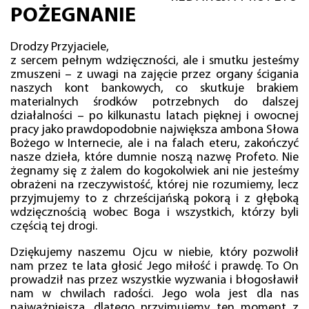
POŻEGNANIE
Drodzy Przyjaciele,
z sercem pełnym wdzięczności, ale i smutku jesteśmy
zmuszeni – z uwagi na zajęcie przez organy ścigania
naszych kont bankowych, co skutkuje brakiem
materialnych środków potrzebnych do dalszej
działalności – po kilkunastu latach pięknej i owocnej
pracy jako prawdopodobnie największa ambona Słowa
Bożego w Internecie, ale i na falach eteru, zakończyć
nasze dzieła, które dumnie noszą nazwę Profeto. Nie
żegnamy się z żalem do kogokolwiek ani nie jesteśmy
obrażeni na rzeczywistość, której nie rozumiemy, lecz
przyjmujemy to z chrześcijańską pokorą i z głęboką
wdzięcznością wobec Boga i wszystkich, którzy byli
częścią tej drogi.
Dziękujemy naszemu Ojcu w niebie, który pozwolił
nam przez te lata głosić Jego miłość i prawdę. To On
prowadził nas przez wszystkie wyzwania i błogosławił
nam w chwilach radości. Jego wola jest dla nas
najważniejsza, dlatego przyjmujemy ten moment z