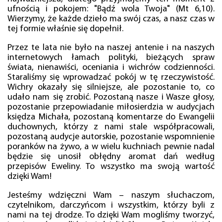
ufnością i pokojem: "Bądź wola Twoja" (Mt 6,10).
Wierzymy, że każde dzieło ma swój czas, a nasz czas w
tej formie właśnie się dopełnił.
Przez te lata nie było na naszej antenie i na naszych
internetowych łamach polityki, bieżących spraw
świata, nienawiści, oceniania i wichrów codzienności.
Staraliśmy się wprowadzać pokój w tę rzeczywistość.
Wichry okazały się silniejsze, ale pozostanie to, co
udało nam się zrobić. Pozostaną nasze i Wasze głosy,
pozostanie przepowiadanie miłosierdzia w audycjach
księdza Michała, pozostaną komentarze do Ewangelii
duchownych, którzy z nami stale współpracowali,
pozostaną audycje autorskie, pozostanie wspomnienie
poranków na żywo, a w wielu kuchniach pewnie nadal
będzie się unosił obłędny aromat dań według
przepisów Eweliny. To wszystko ma swoją wartość
dzięki Wam!
Jesteśmy wdzięczni Wam – naszym słuchaczom,
czytelnikom, darczyńcom i wszystkim, którzy byli z
nami na tej drodze. To dzięki Wam mogliśmy tworzyć,