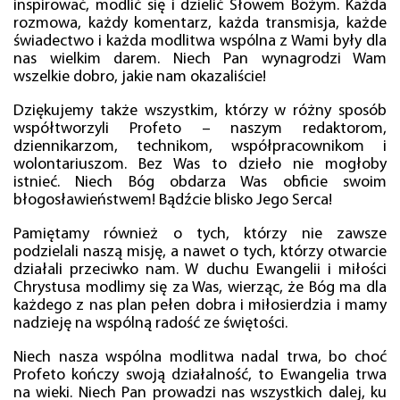
inspirować, modlić się i dzielić Słowem Bożym. Każda
rozmowa, każdy komentarz, każda transmisja, każde
świadectwo i każda modlitwa wspólna z Wami były dla
nas wielkim darem. Niech Pan wynagrodzi Wam
wszelkie dobro, jakie nam okazaliście!
Dziękujemy także wszystkim, którzy w różny sposób
współtworzyli Profeto – naszym redaktorom,
dziennikarzom, technikom, współpracownikom i
wolontariuszom. Bez Was to dzieło nie mogłoby
istnieć. Niech Bóg obdarza Was obficie swoim
błogosławieństwem! Bądźcie blisko Jego Serca!
Pamiętamy również o tych, którzy nie zawsze
podzielali naszą misję, a nawet o tych, którzy otwarcie
działali przeciwko nam. W duchu Ewangelii i miłości
Chrystusa modlimy się za Was, wierząc, że Bóg ma dla
każdego z nas plan pełen dobra i miłosierdzia i mamy
nadzieję na wspólną radość ze świętości.
Niech nasza wspólna modlitwa nadal trwa, bo choć
Profeto kończy swoją działalność, to Ewangelia trwa
na wieki. Niech Pan prowadzi nas wszystkich dalej, ku