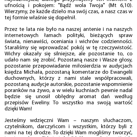
ufnością i pokojem: "Bądź wola Twoja" (Mt 6,10).
Wierzymy, że każde dzieło ma swój czas, a nasz czas w
tej formie właśnie się dopełnił.
Przez te lata nie było na naszej antenie i na naszych
internetowych łamach polityki, bieżących spraw
świata, nienawiści, oceniania i wichrów codzienności.
Staraliśmy się wprowadzać pokój w tę rzeczywistość.
Wichry okazały się silniejsze, ale pozostanie to, co
udało nam się zrobić. Pozostaną nasze i Wasze głosy,
pozostanie przepowiadanie miłosierdzia w audycjach
księdza Michała, pozostaną komentarze do Ewangelii
duchownych, którzy z nami stale współpracowali,
pozostaną audycje autorskie, pozostanie wspomnienie
poranków na żywo, a w wielu kuchniach pewnie nadal
będzie się unosił obłędny aromat dań według
przepisów Eweliny. To wszystko ma swoją wartość
dzięki Wam!
Jesteśmy wdzięczni Wam – naszym słuchaczom,
czytelnikom, darczyńcom i wszystkim, którzy byli z
nami na tej drodze. To dzięki Wam mogliśmy tworzyć,