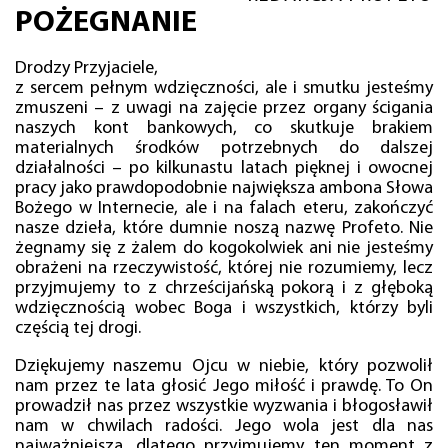
POŻEGNANIE
Drodzy Przyjaciele,
z sercem pełnym wdzięczności, ale i smutku jesteśmy
zmuszeni – z uwagi na zajęcie przez organy ścigania
naszych kont bankowych, co skutkuje brakiem
materialnych środków potrzebnych do dalszej
działalności – po kilkunastu latach pięknej i owocnej
pracy jako prawdopodobnie największa ambona Słowa
Bożego w Internecie, ale i na falach eteru, zakończyć
nasze dzieła, które dumnie noszą nazwę Profeto. Nie
żegnamy się z żalem do kogokolwiek ani nie jesteśmy
obrażeni na rzeczywistość, której nie rozumiemy, lecz
przyjmujemy to z chrześcijańską pokorą i z głęboką
wdzięcznością wobec Boga i wszystkich, którzy byli
częścią tej drogi.
Dziękujemy naszemu Ojcu w niebie, który pozwolił
nam przez te lata głosić Jego miłość i prawdę. To On
prowadził nas przez wszystkie wyzwania i błogosławił
nam w chwilach radości. Jego wola jest dla nas
najważniejsza, dlatego przyjmujemy ten moment z