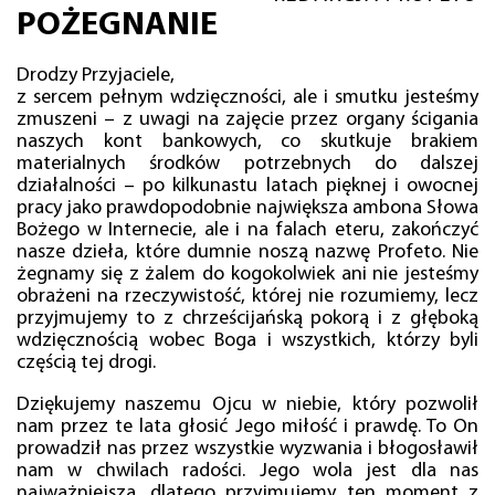
POŻEGNANIE
Drodzy Przyjaciele,
z sercem pełnym wdzięczności, ale i smutku jesteśmy
zmuszeni – z uwagi na zajęcie przez organy ścigania
naszych kont bankowych, co skutkuje brakiem
materialnych środków potrzebnych do dalszej
działalności – po kilkunastu latach pięknej i owocnej
pracy jako prawdopodobnie największa ambona Słowa
Bożego w Internecie, ale i na falach eteru, zakończyć
nasze dzieła, które dumnie noszą nazwę Profeto. Nie
żegnamy się z żalem do kogokolwiek ani nie jesteśmy
obrażeni na rzeczywistość, której nie rozumiemy, lecz
przyjmujemy to z chrześcijańską pokorą i z głęboką
wdzięcznością wobec Boga i wszystkich, którzy byli
częścią tej drogi.
Dziękujemy naszemu Ojcu w niebie, który pozwolił
nam przez te lata głosić Jego miłość i prawdę. To On
prowadził nas przez wszystkie wyzwania i błogosławił
nam w chwilach radości. Jego wola jest dla nas
najważniejsza, dlatego przyjmujemy ten moment z