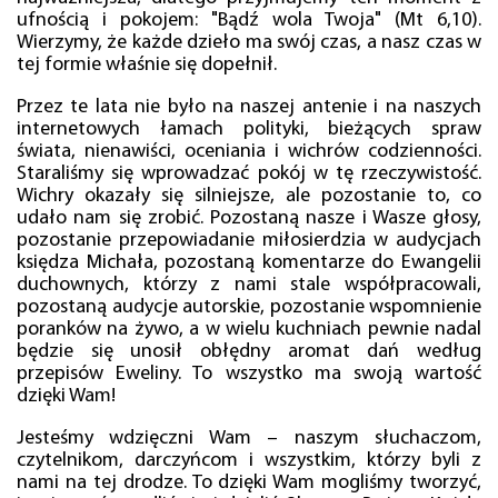
ufnością i pokojem: "Bądź wola Twoja" (Mt 6,10).
Wierzymy, że każde dzieło ma swój czas, a nasz czas w
tej formie właśnie się dopełnił.
Przez te lata nie było na naszej antenie i na naszych
internetowych łamach polityki, bieżących spraw
świata, nienawiści, oceniania i wichrów codzienności.
Staraliśmy się wprowadzać pokój w tę rzeczywistość.
Wichry okazały się silniejsze, ale pozostanie to, co
udało nam się zrobić. Pozostaną nasze i Wasze głosy,
pozostanie przepowiadanie miłosierdzia w audycjach
księdza Michała, pozostaną komentarze do Ewangelii
duchownych, którzy z nami stale współpracowali,
pozostaną audycje autorskie, pozostanie wspomnienie
poranków na żywo, a w wielu kuchniach pewnie nadal
będzie się unosił obłędny aromat dań według
przepisów Eweliny. To wszystko ma swoją wartość
dzięki Wam!
Jesteśmy wdzięczni Wam – naszym słuchaczom,
czytelnikom, darczyńcom i wszystkim, którzy byli z
nami na tej drodze. To dzięki Wam mogliśmy tworzyć,