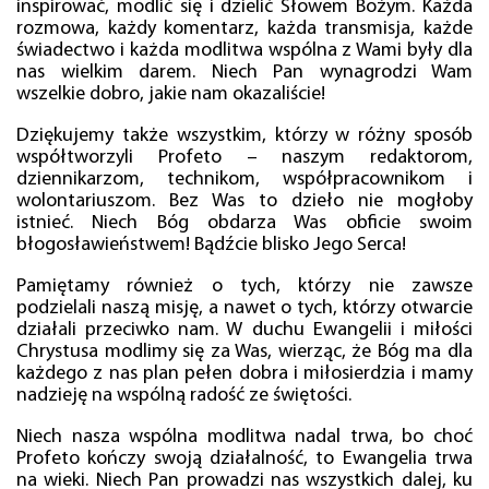
inspirować, modlić się i dzielić Słowem Bożym. Każda
rozmowa, każdy komentarz, każda transmisja, każde
świadectwo i każda modlitwa wspólna z Wami były dla
nas wielkim darem. Niech Pan wynagrodzi Wam
wszelkie dobro, jakie nam okazaliście!
Dziękujemy także wszystkim, którzy w różny sposób
współtworzyli Profeto – naszym redaktorom,
dziennikarzom, technikom, współpracownikom i
wolontariuszom. Bez Was to dzieło nie mogłoby
istnieć. Niech Bóg obdarza Was obficie swoim
błogosławieństwem! Bądźcie blisko Jego Serca!
Pamiętamy również o tych, którzy nie zawsze
podzielali naszą misję, a nawet o tych, którzy otwarcie
działali przeciwko nam. W duchu Ewangelii i miłości
Chrystusa modlimy się za Was, wierząc, że Bóg ma dla
każdego z nas plan pełen dobra i miłosierdzia i mamy
nadzieję na wspólną radość ze świętości.
Niech nasza wspólna modlitwa nadal trwa, bo choć
Profeto kończy swoją działalność, to Ewangelia trwa
na wieki. Niech Pan prowadzi nas wszystkich dalej, ku