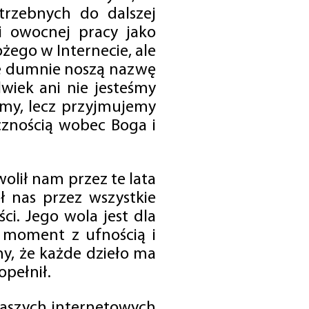
trzebnych do dalszej
 i owocnej pracy jako
ego w Internecie, ale
óre dumnie noszą nazwę
wiek ani nie jesteśmy
emy, lecz przyjmujemy
cznością wobec Boga i
olił nam przez te lata
ł nas przez wszystkie
i. Jego wola jest dla
 moment z ufnością i
my, że każde dzieło ma
opełnił.
 naszych internetowych