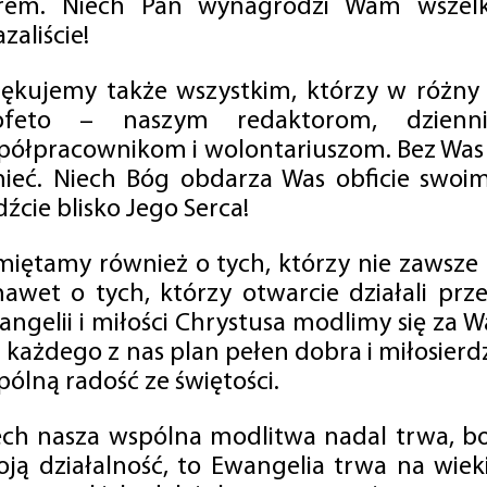
rem. Niech Pan wynagrodzi Wam wszelk
zaliście!
iękujemy także wszystkim, którzy w różny
ofeto – naszym redaktorom, dzienni
półpracownikom i wolontariuszom. Bez Was 
tnieć. Niech Bóg obdarza Was obficie swo
źcie blisko Jego Serca!
miętamy również o tych, którzy nie zawsze p
nawet o tych, którzy otwarcie działali p
angelii i miłości Chrystusa modlimy się za W
a każdego z nas plan pełen dobra i miłosierd
ólną radość ze świętości.
ech nasza wspólna modlitwa nadal trwa, b
oją działalność, to Ewangelia trwa na wiek