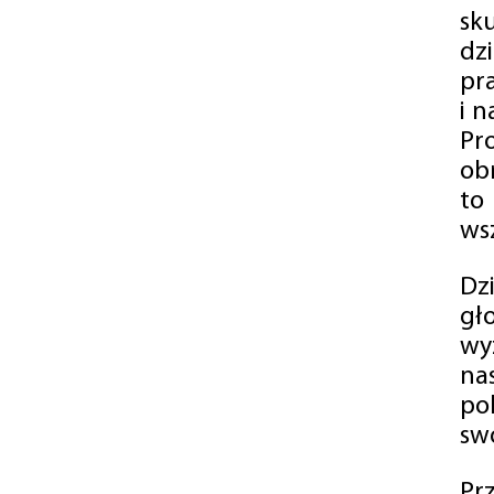
sk
dz
pr
i 
Pr
ob
to
wsz
Dz
gł
wy
na
po
swó
Pr