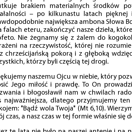
utkuje brakiem materialnych środków po
iałalności – po kilkunastu latach pięknej
awdopodobnie największa ambona Słowa Boż
na falach eteru, zakończyć nasze dzieła, kt
ofeto. Nie żegnamy się z żalem do kogokol
rażeni na rzeczywistość, której nie rozumi
 z chrześcijańską pokorą i z głęboką wdzię
ystkich, którzy byli częścią tej drogi.
iękujemy naszemu Ojcu w niebie, który pozw
osić Jego miłość i prawdę. To On prowadzi
zwania i błogosławił nam w chwilach radośc
s najważniejsza, dlatego przyjmujemy ten
kojem: "Bądź wola Twoja" (Mt 6,10). Wierzy
j czas, a nasz czas w tej formie właśnie się d
zez te lata nie było na naszej antenie i na