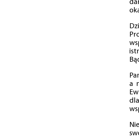
da
oka
Dz
Pr
ws
is
Bąd
Pa
a 
Ew
dl
wsp
Ni
sw