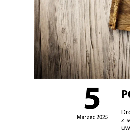
5
P
Dro
Marzec 2025
z 
uw