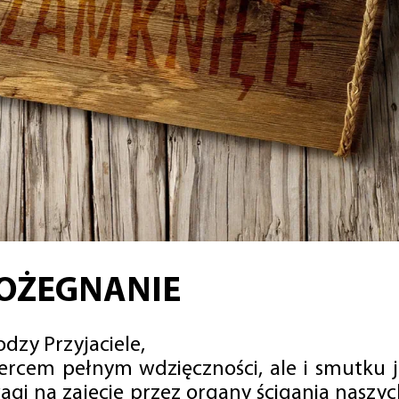
OŻEGNANIE
dzy Przyjaciele,
sercem pełnym wdzięczności, ale i smutku 
agi na zajęcie przez organy ścigania naszy