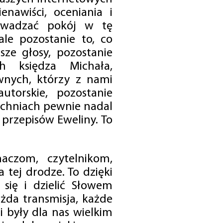
enawiści, oceniania i
rowadzać pokój w tę
 ale pozostanie to, co
sze głosy, pozostanie
h księdza Michała,
nych, którzy z nami
utorskie, pozostanie
chniach pewnie nadal
przepisów Eweliny. To
czom, czytelnikom,
 tej drodze. To dzięki
się i dzielić Słowem
da transmisja, każde
 były dla nas wielkim