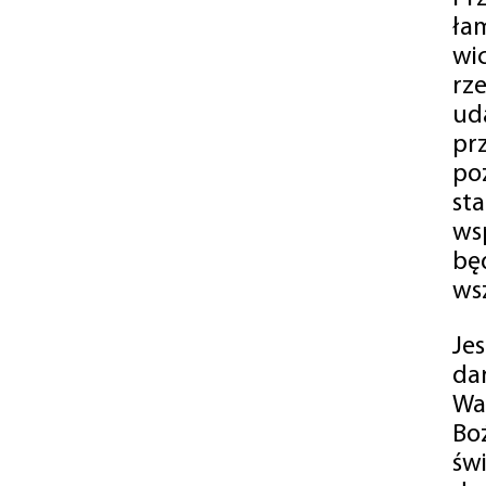
ła
wi
rz
ud
pr
po
st
ws
bę
ws
Je
da
Wa
Bo
św