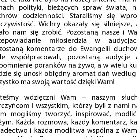
mach polityki, bieżących spraw świata, ni
chrów codzienności. Staraliśmy się wp
eczywistość. Wichry okazały się silniejsze,
ało nam się zrobić. Pozostaną nasze i Wa
zepowiadanie miłosierdzia w audycjac
zostaną komentarze do Ewangelii duchow
ale współpracowali, pozostaną audycje a
pomnienie poranków na żywo, a w wielu ku
dzie się unosił obłędny aromat dań według 
zystko ma swoją wartość dzięki Wam!
steśmy wdzięczni Wam – naszym słucha
rczyńcom i wszystkim, którzy byli z nami na
m mogliśmy tworzyć, inspirować, modlić 
żym. Każda rozmowa, każdy komentarz, każ
iadectwo i każda modlitwa wspólna z Wami