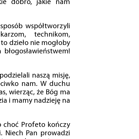
ie dobro, jakie nam
 sposób współtworzyli
karzom, technikom,
to dzieło nie mogłoby
im błogosławieństwem!
odzielali naszą misję,
rzeciwko nam. W duchu
as, wierząc, że Bóg ma
zia i mamy nadzieję na
o choć Profeto kończy
i. Niech Pan prowadzi