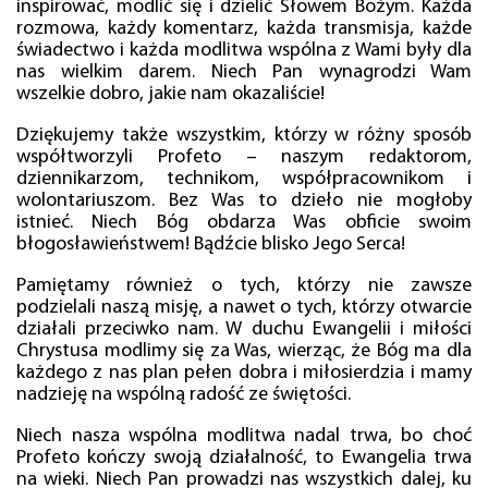
inspirować, modlić się i dzielić Słowem Bożym. Każda
rozmowa, każdy komentarz, każda transmisja, każde
świadectwo i każda modlitwa wspólna z Wami były dla
nas wielkim darem. Niech Pan wynagrodzi Wam
wszelkie dobro, jakie nam okazaliście!
Dziękujemy także wszystkim, którzy w różny sposób
współtworzyli Profeto – naszym redaktorom,
dziennikarzom, technikom, współpracownikom i
wolontariuszom. Bez Was to dzieło nie mogłoby
istnieć. Niech Bóg obdarza Was obficie swoim
błogosławieństwem! Bądźcie blisko Jego Serca!
Pamiętamy również o tych, którzy nie zawsze
podzielali naszą misję, a nawet o tych, którzy otwarcie
działali przeciwko nam. W duchu Ewangelii i miłości
Chrystusa modlimy się za Was, wierząc, że Bóg ma dla
każdego z nas plan pełen dobra i miłosierdzia i mamy
nadzieję na wspólną radość ze świętości.
Niech nasza wspólna modlitwa nadal trwa, bo choć
Profeto kończy swoją działalność, to Ewangelia trwa
na wieki. Niech Pan prowadzi nas wszystkich dalej, ku