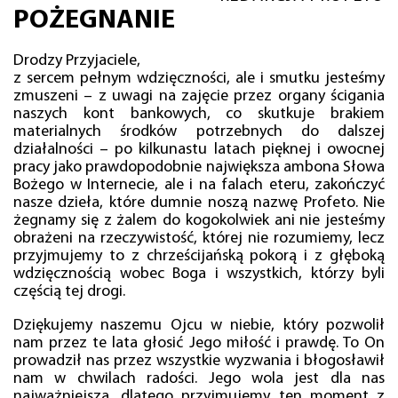
POŻEGNANIE
Drodzy Przyjaciele,
z sercem pełnym wdzięczności, ale i smutku jesteśmy
zmuszeni – z uwagi na zajęcie przez organy ścigania
naszych kont bankowych, co skutkuje brakiem
materialnych środków potrzebnych do dalszej
działalności – po kilkunastu latach pięknej i owocnej
pracy jako prawdopodobnie największa ambona Słowa
Bożego w Internecie, ale i na falach eteru, zakończyć
nasze dzieła, które dumnie noszą nazwę Profeto. Nie
żegnamy się z żalem do kogokolwiek ani nie jesteśmy
obrażeni na rzeczywistość, której nie rozumiemy, lecz
przyjmujemy to z chrześcijańską pokorą i z głęboką
wdzięcznością wobec Boga i wszystkich, którzy byli
częścią tej drogi.
Dziękujemy naszemu Ojcu w niebie, który pozwolił
nam przez te lata głosić Jego miłość i prawdę. To On
prowadził nas przez wszystkie wyzwania i błogosławił
nam w chwilach radości. Jego wola jest dla nas
najważniejsza, dlatego przyjmujemy ten moment z