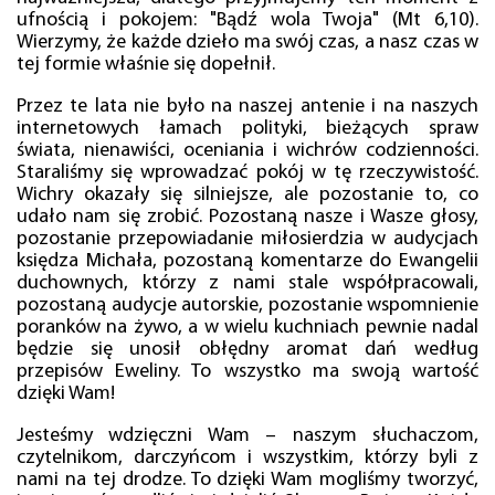
ufnością i pokojem: "Bądź wola Twoja" (Mt 6,10).
Wierzymy, że każde dzieło ma swój czas, a nasz czas w
tej formie właśnie się dopełnił.
Przez te lata nie było na naszej antenie i na naszych
internetowych łamach polityki, bieżących spraw
świata, nienawiści, oceniania i wichrów codzienności.
Staraliśmy się wprowadzać pokój w tę rzeczywistość.
Wichry okazały się silniejsze, ale pozostanie to, co
udało nam się zrobić. Pozostaną nasze i Wasze głosy,
pozostanie przepowiadanie miłosierdzia w audycjach
księdza Michała, pozostaną komentarze do Ewangelii
duchownych, którzy z nami stale współpracowali,
pozostaną audycje autorskie, pozostanie wspomnienie
poranków na żywo, a w wielu kuchniach pewnie nadal
będzie się unosił obłędny aromat dań według
przepisów Eweliny. To wszystko ma swoją wartość
dzięki Wam!
Jesteśmy wdzięczni Wam – naszym słuchaczom,
czytelnikom, darczyńcom i wszystkim, którzy byli z
nami na tej drodze. To dzięki Wam mogliśmy tworzyć,