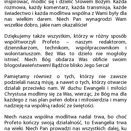
inspirować, modlić się i dzielić Słowem Bożym. Każda
rozmowa, każdy komentarz, każda transmisja, każde
świadectwo i każda modlitwa wspólna z Wami były dla
nas wielkim darem. Niech Pan wynagrodzi Wam
wszelkie dobro, jakie nam okazaliście!
Dziękujemy także wszystkim, którzy w różny sposób
współtworzyli Profeto – naszym redaktorom,
dziennikarzom, technikom, współpracownikom i
wolontariuszom. Bez Was to dzieło nie mogłoby
istnieć. Niech Bóg obdarza Was obficie swoim
błogosławieństwem! Bądźcie blisko Jego Serca!
Pamiętamy również o tych, którzy nie zawsze
podzielali naszą misję, a nawet o tych, którzy otwarcie
działali przeciwko nam. W duchu Ewangelii i miłości
Chrystusa modlimy się za Was, wierząc, że Bóg ma dla
każdego z nas plan pełen dobra i miłosierdzia i mamy
nadzieję na wspólną radość ze świętości.
Niech nasza wspólna modlitwa nadal trwa, bo choć
Profeto kończy swoją działalność, to Ewangelia trwa
na wieki. Niech Pan prowadzi nas wszystkich dalej, ku