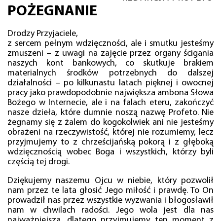
POŻEGNANIE
Drodzy Przyjaciele,
z sercem pełnym wdzięczności, ale i smutku jesteśmy
zmuszeni – z uwagi na zajęcie przez organy ścigania
naszych kont bankowych, co skutkuje brakiem
materialnych środków potrzebnych do dalszej
działalności – po kilkunastu latach pięknej i owocnej
pracy jako prawdopodobnie największa ambona Słowa
Bożego w Internecie, ale i na falach eteru, zakończyć
nasze dzieła, które dumnie noszą nazwę Profeto. Nie
żegnamy się z żalem do kogokolwiek ani nie jesteśmy
obrażeni na rzeczywistość, której nie rozumiemy, lecz
przyjmujemy to z chrześcijańską pokorą i z głęboką
wdzięcznością wobec Boga i wszystkich, którzy byli
częścią tej drogi.
Dziękujemy naszemu Ojcu w niebie, który pozwolił
nam przez te lata głosić Jego miłość i prawdę. To On
prowadził nas przez wszystkie wyzwania i błogosławił
nam w chwilach radości. Jego wola jest dla nas
najważniejsza, dlatego przyjmujemy ten moment z