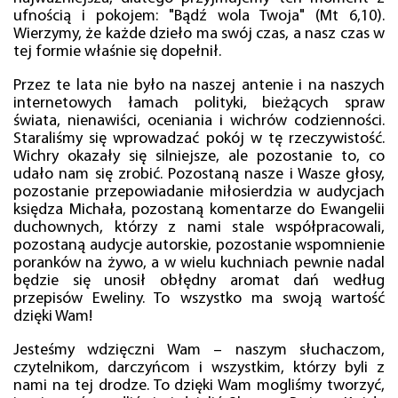
ufnością i pokojem: "Bądź wola Twoja" (Mt 6,10).
Wierzymy, że każde dzieło ma swój czas, a nasz czas w
tej formie właśnie się dopełnił.
Przez te lata nie było na naszej antenie i na naszych
internetowych łamach polityki, bieżących spraw
świata, nienawiści, oceniania i wichrów codzienności.
Staraliśmy się wprowadzać pokój w tę rzeczywistość.
Wichry okazały się silniejsze, ale pozostanie to, co
udało nam się zrobić. Pozostaną nasze i Wasze głosy,
pozostanie przepowiadanie miłosierdzia w audycjach
księdza Michała, pozostaną komentarze do Ewangelii
duchownych, którzy z nami stale współpracowali,
pozostaną audycje autorskie, pozostanie wspomnienie
poranków na żywo, a w wielu kuchniach pewnie nadal
będzie się unosił obłędny aromat dań według
przepisów Eweliny. To wszystko ma swoją wartość
dzięki Wam!
Jesteśmy wdzięczni Wam – naszym słuchaczom,
czytelnikom, darczyńcom i wszystkim, którzy byli z
nami na tej drodze. To dzięki Wam mogliśmy tworzyć,