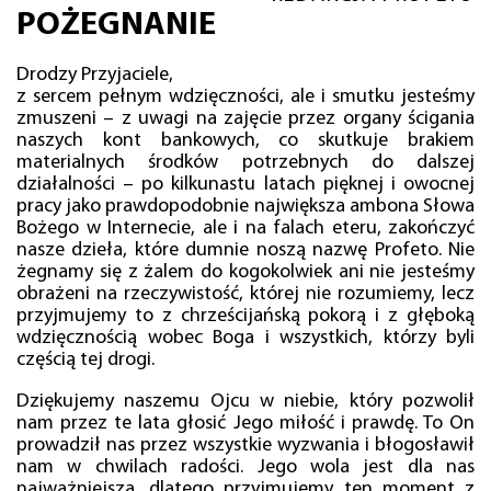
POŻEGNANIE
Drodzy Przyjaciele,
z sercem pełnym wdzięczności, ale i smutku jesteśmy
zmuszeni – z uwagi na zajęcie przez organy ścigania
naszych kont bankowych, co skutkuje brakiem
materialnych środków potrzebnych do dalszej
działalności – po kilkunastu latach pięknej i owocnej
pracy jako prawdopodobnie największa ambona Słowa
Bożego w Internecie, ale i na falach eteru, zakończyć
nasze dzieła, które dumnie noszą nazwę Profeto. Nie
żegnamy się z żalem do kogokolwiek ani nie jesteśmy
obrażeni na rzeczywistość, której nie rozumiemy, lecz
przyjmujemy to z chrześcijańską pokorą i z głęboką
wdzięcznością wobec Boga i wszystkich, którzy byli
częścią tej drogi.
Dziękujemy naszemu Ojcu w niebie, który pozwolił
nam przez te lata głosić Jego miłość i prawdę. To On
prowadził nas przez wszystkie wyzwania i błogosławił
nam w chwilach radości. Jego wola jest dla nas
najważniejsza, dlatego przyjmujemy ten moment z