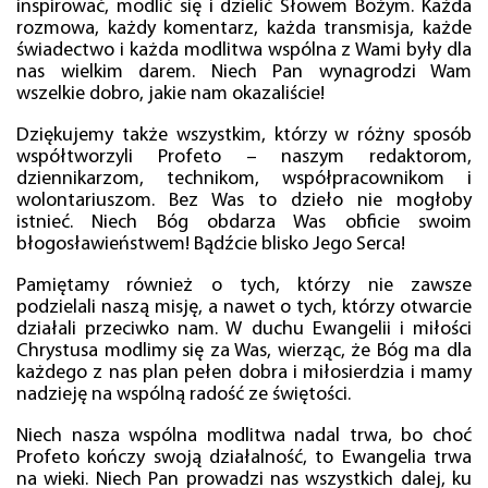
inspirować, modlić się i dzielić Słowem Bożym. Każda
rozmowa, każdy komentarz, każda transmisja, każde
świadectwo i każda modlitwa wspólna z Wami były dla
nas wielkim darem. Niech Pan wynagrodzi Wam
wszelkie dobro, jakie nam okazaliście!
Dziękujemy także wszystkim, którzy w różny sposób
współtworzyli Profeto – naszym redaktorom,
dziennikarzom, technikom, współpracownikom i
wolontariuszom. Bez Was to dzieło nie mogłoby
istnieć. Niech Bóg obdarza Was obficie swoim
błogosławieństwem! Bądźcie blisko Jego Serca!
Pamiętamy również o tych, którzy nie zawsze
podzielali naszą misję, a nawet o tych, którzy otwarcie
działali przeciwko nam. W duchu Ewangelii i miłości
Chrystusa modlimy się za Was, wierząc, że Bóg ma dla
każdego z nas plan pełen dobra i miłosierdzia i mamy
nadzieję na wspólną radość ze świętości.
Niech nasza wspólna modlitwa nadal trwa, bo choć
Profeto kończy swoją działalność, to Ewangelia trwa
na wieki. Niech Pan prowadzi nas wszystkich dalej, ku