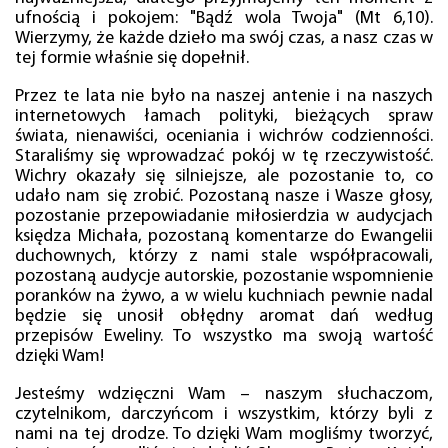
ufnością i pokojem: "Bądź wola Twoja" (Mt 6,10).
Wierzymy, że każde dzieło ma swój czas, a nasz czas w
tej formie właśnie się dopełnił.
Przez te lata nie było na naszej antenie i na naszych
internetowych łamach polityki, bieżących spraw
świata, nienawiści, oceniania i wichrów codzienności.
Staraliśmy się wprowadzać pokój w tę rzeczywistość.
Wichry okazały się silniejsze, ale pozostanie to, co
udało nam się zrobić. Pozostaną nasze i Wasze głosy,
pozostanie przepowiadanie miłosierdzia w audycjach
księdza Michała, pozostaną komentarze do Ewangelii
duchownych, którzy z nami stale współpracowali,
pozostaną audycje autorskie, pozostanie wspomnienie
poranków na żywo, a w wielu kuchniach pewnie nadal
będzie się unosił obłędny aromat dań według
przepisów Eweliny. To wszystko ma swoją wartość
dzięki Wam!
Jesteśmy wdzięczni Wam – naszym słuchaczom,
czytelnikom, darczyńcom i wszystkim, którzy byli z
nami na tej drodze. To dzięki Wam mogliśmy tworzyć,