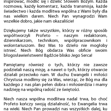
inspirować, modlić się i dzielić Słowem Bożym. Każda
rozmowa, każdy komentarz, każda transmisja, każde
świadectwo i każda modlitwa wspólna z Wami były dla
nas wielkim darem. Niech Pan wynagrodzi Wam
wszelkie dobro, jakie nam okazaliście!
Dziękujemy także wszystkim, którzy w różny sposób
współtworzyli Profeto – naszym redaktorom,
dziennikarzom, technikom, współpracownikom i
wolontariuszom. Bez Was to dzieło nie mogłoby
istnieć. Niech Bóg obdarza Was obficie swoim
błogosławieństwem! Bądźcie blisko Jego Serca!
Pamiętamy również o tych, którzy nie zawsze
podzielali naszą misję, a nawet o tych, którzy otwarcie
działali przeciwko nam. W duchu Ewangelii i miłości
Chrystusa modlimy się za Was, wierząc, że Bóg ma dla
każdego z nas plan pełen dobra i miłosierdzia i mamy
nadzieję na wspólną radość ze świętości.
Niech nasza wspólna modlitwa nadal trwa, bo choć
Profeto kończy swoją działalność, to Ewangelia trwa
na wieki. Niech Pan prowadzi nas wszystkich dalej, ku