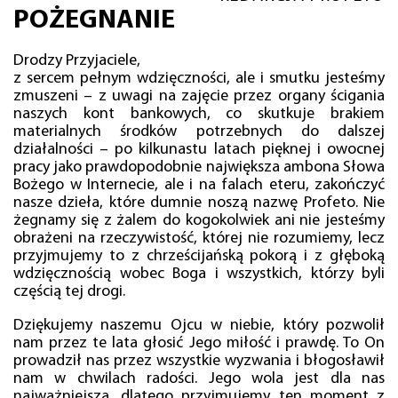
POŻEGNANIE
Drodzy Przyjaciele,
z sercem pełnym wdzięczności, ale i smutku jesteśmy
zmuszeni – z uwagi na zajęcie przez organy ścigania
naszych kont bankowych, co skutkuje brakiem
materialnych środków potrzebnych do dalszej
działalności – po kilkunastu latach pięknej i owocnej
pracy jako prawdopodobnie największa ambona Słowa
Bożego w Internecie, ale i na falach eteru, zakończyć
nasze dzieła, które dumnie noszą nazwę Profeto. Nie
żegnamy się z żalem do kogokolwiek ani nie jesteśmy
obrażeni na rzeczywistość, której nie rozumiemy, lecz
przyjmujemy to z chrześcijańską pokorą i z głęboką
wdzięcznością wobec Boga i wszystkich, którzy byli
częścią tej drogi.
Dziękujemy naszemu Ojcu w niebie, który pozwolił
nam przez te lata głosić Jego miłość i prawdę. To On
prowadził nas przez wszystkie wyzwania i błogosławił
nam w chwilach radości. Jego wola jest dla nas
najważniejsza, dlatego przyjmujemy ten moment z