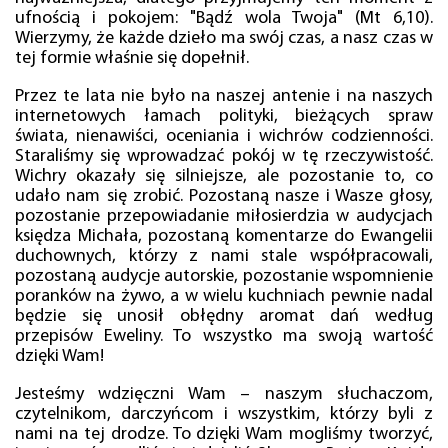
ufnością i pokojem: "Bądź wola Twoja" (Mt 6,10).
Wierzymy, że każde dzieło ma swój czas, a nasz czas w
tej formie właśnie się dopełnił.
Przez te lata nie było na naszej antenie i na naszych
internetowych łamach polityki, bieżących spraw
świata, nienawiści, oceniania i wichrów codzienności.
Staraliśmy się wprowadzać pokój w tę rzeczywistość.
Wichry okazały się silniejsze, ale pozostanie to, co
udało nam się zrobić. Pozostaną nasze i Wasze głosy,
pozostanie przepowiadanie miłosierdzia w audycjach
księdza Michała, pozostaną komentarze do Ewangelii
duchownych, którzy z nami stale współpracowali,
pozostaną audycje autorskie, pozostanie wspomnienie
poranków na żywo, a w wielu kuchniach pewnie nadal
będzie się unosił obłędny aromat dań według
przepisów Eweliny. To wszystko ma swoją wartość
dzięki Wam!
Jesteśmy wdzięczni Wam – naszym słuchaczom,
czytelnikom, darczyńcom i wszystkim, którzy byli z
nami na tej drodze. To dzięki Wam mogliśmy tworzyć,