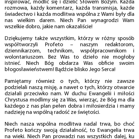
inspirować, modlić się i dzielić Słowem Bożym. Każda
rozmowa, każdy komentarz, każda transmisja, każde
świadectwo i każda modlitwa wspólna z Wami były dla
nas wielkim darem. Niech Pan wynagrodzi Wam
wszelkie dobro, jakie nam okazaliście!
Dziękujemy także wszystkim, którzy w różny sposób
współtworzyli Profeto – naszym redaktorom,
dziennikarzom, technikom, współpracownikom i
wolontariuszom. Bez Was to dzieło nie mogłoby
istnieć. Niech Bóg obdarza Was obficie swoim
błogosławieństwem! Bądźcie blisko Jego Serca!
Pamiętamy również o tych, którzy nie zawsze
podzielali naszą misję, a nawet o tych, którzy otwarcie
działali przeciwko nam. W duchu Ewangelii i miłości
Chrystusa modlimy się za Was, wierząc, że Bóg ma dla
każdego z nas plan pełen dobra i miłosierdzia i mamy
nadzieję na wspólną radość ze świętości.
Niech nasza wspólna modlitwa nadal trwa, bo choć
Profeto kończy swoją działalność, to Ewangelia trwa
na wieki. Niech Pan prowadzi nas wszystkich dalej, ku