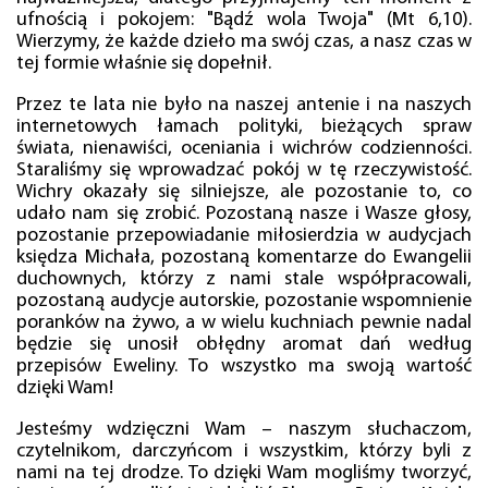
ufnością i pokojem: "Bądź wola Twoja" (Mt 6,10).
Wierzymy, że każde dzieło ma swój czas, a nasz czas w
tej formie właśnie się dopełnił.
Przez te lata nie było na naszej antenie i na naszych
internetowych łamach polityki, bieżących spraw
świata, nienawiści, oceniania i wichrów codzienności.
Staraliśmy się wprowadzać pokój w tę rzeczywistość.
Wichry okazały się silniejsze, ale pozostanie to, co
udało nam się zrobić. Pozostaną nasze i Wasze głosy,
pozostanie przepowiadanie miłosierdzia w audycjach
księdza Michała, pozostaną komentarze do Ewangelii
duchownych, którzy z nami stale współpracowali,
pozostaną audycje autorskie, pozostanie wspomnienie
poranków na żywo, a w wielu kuchniach pewnie nadal
będzie się unosił obłędny aromat dań według
przepisów Eweliny. To wszystko ma swoją wartość
dzięki Wam!
Jesteśmy wdzięczni Wam – naszym słuchaczom,
czytelnikom, darczyńcom i wszystkim, którzy byli z
nami na tej drodze. To dzięki Wam mogliśmy tworzyć,