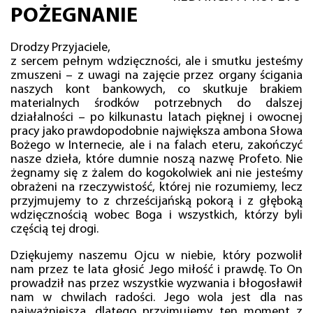
POŻEGNANIE
Drodzy Przyjaciele,
z sercem pełnym wdzięczności, ale i smutku jesteśmy
zmuszeni – z uwagi na zajęcie przez organy ścigania
naszych kont bankowych, co skutkuje brakiem
materialnych środków potrzebnych do dalszej
działalności – po kilkunastu latach pięknej i owocnej
pracy jako prawdopodobnie największa ambona Słowa
Bożego w Internecie, ale i na falach eteru, zakończyć
nasze dzieła, które dumnie noszą nazwę Profeto. Nie
żegnamy się z żalem do kogokolwiek ani nie jesteśmy
obrażeni na rzeczywistość, której nie rozumiemy, lecz
przyjmujemy to z chrześcijańską pokorą i z głęboką
wdzięcznością wobec Boga i wszystkich, którzy byli
częścią tej drogi.
Dziękujemy naszemu Ojcu w niebie, który pozwolił
nam przez te lata głosić Jego miłość i prawdę. To On
prowadził nas przez wszystkie wyzwania i błogosławił
nam w chwilach radości. Jego wola jest dla nas
najważniejsza, dlatego przyjmujemy ten moment z