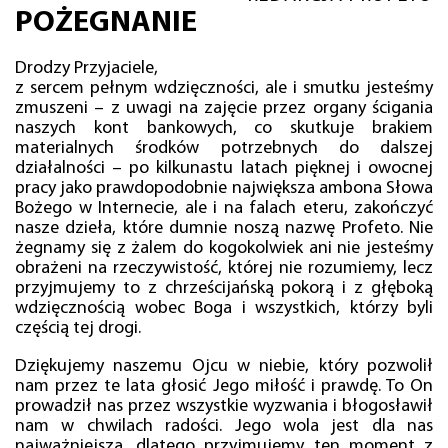
POŻEGNANIE
Drodzy Przyjaciele,
z sercem pełnym wdzięczności, ale i smutku jesteśmy
zmuszeni – z uwagi na zajęcie przez organy ścigania
naszych kont bankowych, co skutkuje brakiem
materialnych środków potrzebnych do dalszej
działalności – po kilkunastu latach pięknej i owocnej
pracy jako prawdopodobnie największa ambona Słowa
Bożego w Internecie, ale i na falach eteru, zakończyć
nasze dzieła, które dumnie noszą nazwę Profeto. Nie
żegnamy się z żalem do kogokolwiek ani nie jesteśmy
obrażeni na rzeczywistość, której nie rozumiemy, lecz
przyjmujemy to z chrześcijańską pokorą i z głęboką
wdzięcznością wobec Boga i wszystkich, którzy byli
częścią tej drogi.
Dziękujemy naszemu Ojcu w niebie, który pozwolił
nam przez te lata głosić Jego miłość i prawdę. To On
prowadził nas przez wszystkie wyzwania i błogosławił
nam w chwilach radości. Jego wola jest dla nas
najważniejsza, dlatego przyjmujemy ten moment z