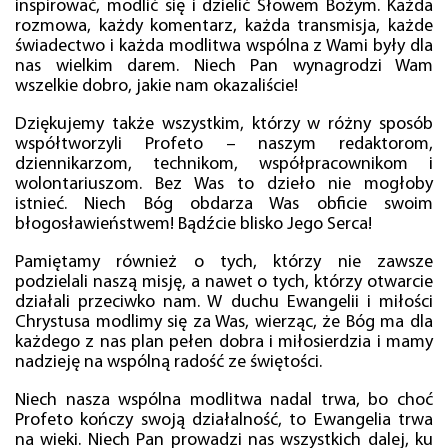
inspirować, modlić się i dzielić Słowem Bożym. Każda
rozmowa, każdy komentarz, każda transmisja, każde
świadectwo i każda modlitwa wspólna z Wami były dla
nas wielkim darem. Niech Pan wynagrodzi Wam
wszelkie dobro, jakie nam okazaliście!
Dziękujemy także wszystkim, którzy w różny sposób
współtworzyli Profeto – naszym redaktorom,
dziennikarzom, technikom, współpracownikom i
wolontariuszom. Bez Was to dzieło nie mogłoby
istnieć. Niech Bóg obdarza Was obficie swoim
błogosławieństwem! Bądźcie blisko Jego Serca!
Pamiętamy również o tych, którzy nie zawsze
podzielali naszą misję, a nawet o tych, którzy otwarcie
działali przeciwko nam. W duchu Ewangelii i miłości
Chrystusa modlimy się za Was, wierząc, że Bóg ma dla
każdego z nas plan pełen dobra i miłosierdzia i mamy
nadzieję na wspólną radość ze świętości.
Niech nasza wspólna modlitwa nadal trwa, bo choć
Profeto kończy swoją działalność, to Ewangelia trwa
na wieki. Niech Pan prowadzi nas wszystkich dalej, ku