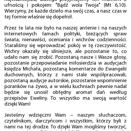
ufnością i pokojem: "Bądź wola Twoja" (Mt 6,10).
Wierzymy, że każde dzieło ma swój czas, a nasz czas w
tej formie właśnie się dopełnił.
Przez te lata nie było na naszej antenie i na naszych
internetowych łamach polityki, bieżących spraw
świata, nienawiści, oceniania i wichrów codzienności.
Staraliśmy się wprowadzać pokój w tę rzeczywistość.
Wichry okazały się silniejsze, ale pozostanie to, co
udało nam się zrobić. Pozostaną nasze i Wasze głosy,
pozostanie przepowiadanie miłosierdzia w audycjach
księdza Michała, pozostaną komentarze do Ewangelii
duchownych, którzy z nami stale współpracowali,
pozostaną audycje autorskie, pozostanie wspomnienie
poranków na żywo, a w wielu kuchniach pewnie nadal
będzie się unosił obłędny aromat dań według
przepisów Eweliny. To wszystko ma swoją wartość
dzięki Wam!
Jesteśmy wdzięczni Wam – naszym słuchaczom,
czytelnikom, darczyńcom i wszystkim, którzy byli z
nami na tej drodze. To dzięki Wam mogliśmy tworzyć,