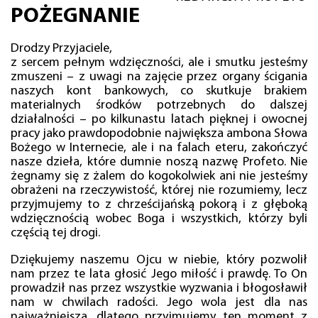
POŻEGNANIE
Drodzy Przyjaciele,
z sercem pełnym wdzięczności, ale i smutku jesteśmy
zmuszeni – z uwagi na zajęcie przez organy ścigania
naszych kont bankowych, co skutkuje brakiem
materialnych środków potrzebnych do dalszej
działalności – po kilkunastu latach pięknej i owocnej
pracy jako prawdopodobnie największa ambona Słowa
Bożego w Internecie, ale i na falach eteru, zakończyć
nasze dzieła, które dumnie noszą nazwę Profeto. Nie
żegnamy się z żalem do kogokolwiek ani nie jesteśmy
obrażeni na rzeczywistość, której nie rozumiemy, lecz
przyjmujemy to z chrześcijańską pokorą i z głęboką
wdzięcznością wobec Boga i wszystkich, którzy byli
częścią tej drogi.
Dziękujemy naszemu Ojcu w niebie, który pozwolił
nam przez te lata głosić Jego miłość i prawdę. To On
prowadził nas przez wszystkie wyzwania i błogosławił
nam w chwilach radości. Jego wola jest dla nas
najważniejsza, dlatego przyjmujemy ten moment z