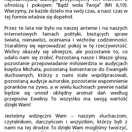
ufnością i pokojem: "Bądź wola Twoja" (Mt 6,10).
Wierzymy, że każde dzieło ma swój czas, a nasz czas w
tej formie właśnie się dopełnił.
Przez te lata nie było na naszej antenie i na naszych
internetowych łamach polityki, bieżących spraw
świata, nienawiści, oceniania i wichrów codzienności.
Staraliśmy się wprowadzać pokój w tę rzeczywistość.
Wichry okazały się silniejsze, ale pozostanie to, co
udało nam się zrobić. Pozostaną nasze i Wasze głosy,
pozostanie przepowiadanie miłosierdzia w audycjach
księdza Michała, pozostaną komentarze do Ewangelii
duchownych, którzy z nami stale współpracowali,
pozostaną audycje autorskie, pozostanie wspomnienie
poranków na żywo, a w wielu kuchniach pewnie nadal
będzie się unosił obłędny aromat dań według
przepisów Eweliny. To wszystko ma swoją wartość
dzięki Wam!
Jesteśmy wdzięczni Wam – naszym słuchaczom,
czytelnikom, darczyńcom i wszystkim, którzy byli z
nami na tej drodze. To dzięki Wam mogliśmy tworzyć,