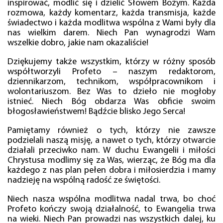
inspirować, modlić się i dzielić Słowem Bożym. Każda
rozmowa, każdy komentarz, każda transmisja, każde
świadectwo i każda modlitwa wspólna z Wami były dla
nas wielkim darem. Niech Pan wynagrodzi Wam
wszelkie dobro, jakie nam okazaliście!
Dziękujemy także wszystkim, którzy w różny sposób
współtworzyli Profeto – naszym redaktorom,
dziennikarzom, technikom, współpracownikom i
wolontariuszom. Bez Was to dzieło nie mogłoby
istnieć. Niech Bóg obdarza Was obficie swoim
błogosławieństwem! Bądźcie blisko Jego Serca!
Pamiętamy również o tych, którzy nie zawsze
podzielali naszą misję, a nawet o tych, którzy otwarcie
działali przeciwko nam. W duchu Ewangelii i miłości
Chrystusa modlimy się za Was, wierząc, że Bóg ma dla
każdego z nas plan pełen dobra i miłosierdzia i mamy
nadzieję na wspólną radość ze świętości.
Niech nasza wspólna modlitwa nadal trwa, bo choć
Profeto kończy swoją działalność, to Ewangelia trwa
na wieki. Niech Pan prowadzi nas wszystkich dalej, ku