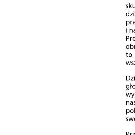
sk
dz
pr
i 
Pr
ob
to
wsz
Dz
gł
wy
na
po
swó
Pr