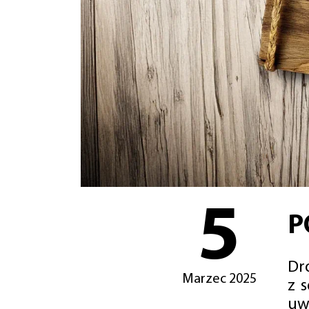
5
P
Dro
Marzec 2025
z 
uw