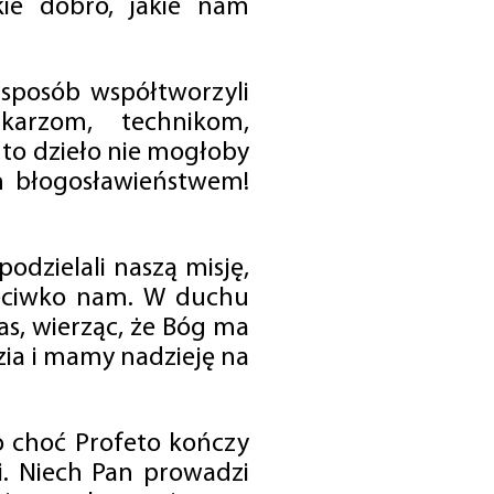
ie dobro, jakie nam
 sposób współtworzyli
karzom, technikom,
to dzieło nie mogłoby
im błogosławieństwem!
odzielali naszą misję,
rzeciwko nam. W duchu
as, wierząc, że Bóg ma
zia i mamy nadzieję na
o choć Profeto kończy
i. Niech Pan prowadzi