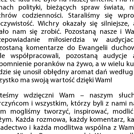
mach polityki, bieżących spraw świata, ni
chrów codzienności. Staraliśmy się wp
eczywistość. Wichry okazały się silniejsze,
ało nam się zrobić. Pozostaną nasze i Wa
zepowiadanie miłosierdzia w audycjac
zostaną komentarze do Ewangelii duchow
ale współpracowali, pozostaną audycje a
pomnienie poranków na żywo, a w wielu ku
dzie się unosił obłędny aromat dań według 
zystko ma swoją wartość dzięki Wam!
steśmy wdzięczni Wam – naszym słucha
rczyńcom i wszystkim, którzy byli z nami na
m mogliśmy tworzyć, inspirować, modlić 
żym. Każda rozmowa, każdy komentarz, każ
iadectwo i każda modlitwa wspólna z Wami