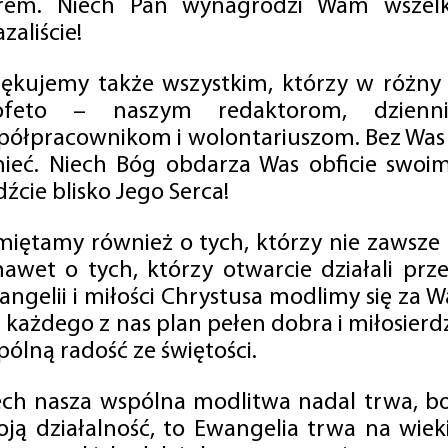
rem. Niech Pan wynagrodzi Wam wszelk
zaliście!
iękujemy także wszystkim, którzy w różny
ofeto – naszym redaktorom, dzienni
półpracownikom i wolontariuszom. Bez Was 
tnieć. Niech Bóg obdarza Was obficie swo
źcie blisko Jego Serca!
miętamy również o tych, którzy nie zawsze p
nawet o tych, którzy otwarcie działali p
angelii i miłości Chrystusa modlimy się za W
a każdego z nas plan pełen dobra i miłosierd
ólną radość ze świętości.
ech nasza wspólna modlitwa nadal trwa, b
oją działalność, to Ewangelia trwa na wiek