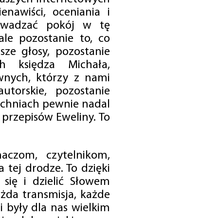
enawiści, oceniania i
rowadzać pokój w tę
 ale pozostanie to, co
sze głosy, pozostanie
h księdza Michała,
nych, którzy z nami
utorskie, pozostanie
chniach pewnie nadal
przepisów Eweliny. To
czom, czytelnikom,
 tej drodze. To dzięki
się i dzielić Słowem
da transmisja, każde
 były dla nas wielkim