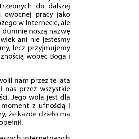
trzebnych do dalszej
 i owocnej pracy jako
ego w Internecie, ale
óre dumnie noszą nazwę
wiek ani nie jesteśmy
emy, lecz przyjmujemy
cznością wobec Boga i
olił nam przez te lata
ł nas przez wszystkie
i. Jego wola jest dla
 moment z ufnością i
my, że każde dzieło ma
opełnił.
 naszych internetowych