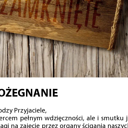
OŻEGNANIE
dzy Przyjaciele,
sercem pełnym wdzięczności, ale i smutku 
agi na zajęcie przez organy ścigania naszy