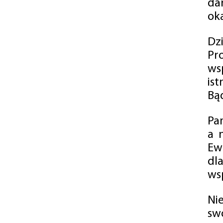
da
oka
Dz
Pr
ws
is
Bąd
Pa
a 
Ew
dl
wsp
Ni
sw