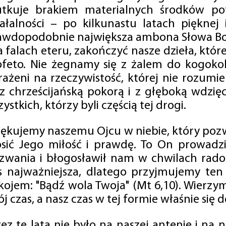
utkuje brakiem materialnych środków po
iałalności – po kilkunastu latach pięknej
awdopodobnie największa ambona Słowa Boż
na falach eteru, zakończyć nasze dzieła, kt
ofeto. Nie żegnamy się z żalem do kogokol
rażeni na rzeczywistość, której nie rozumi
 z chrześcijańską pokorą i z głęboką wdzię
ystkich, którzy byli częścią tej drogi.
iękujemy naszemu Ojcu w niebie, który pozw
osić Jego miłość i prawdę. To On prowadzi
zwania i błogosławił nam w chwilach radośc
s najważniejsza, dlatego przyjmujemy ten
kojem: "Bądź wola Twoja" (Mt 6,10). Wierzy
j czas, a nasz czas w tej formie właśnie się d
zez te lata nie było na naszej antenie i na