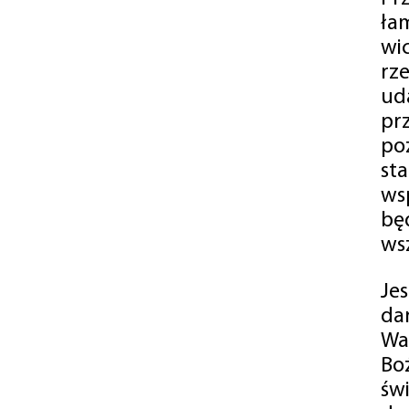
ła
wi
rz
ud
pr
po
st
ws
bę
ws
Je
da
Wa
Bo
św