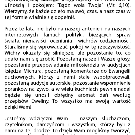
ufnością i pokojem: "Bądź wola Twoja" (Mt 6,10).
Wierzymy, że każde dzieło ma swój czas, a nasz czas w
tej formie właśnie się dopełnił.
Przez te lata nie było na naszej antenie i na naszych
internetowych łamach polityki, bieżących spraw
świata, nienawiści, oceniania i wichrów codzienności.
Staraliśmy się wprowadzać pokój w tę rzeczywistość.
Wichry okazały się silniejsze, ale pozostanie to, co
udało nam się zrobić. Pozostaną nasze i Wasze głosy,
pozostanie przepowiadanie miłosierdzia w audycjach
księdza Michała, pozostaną komentarze do Ewangelii
duchownych, którzy z nami stale współpracowali,
pozostaną audycje autorskie, pozostanie wspomnienie
poranków na żywo, a w wielu kuchniach pewnie nadal
będzie się unosił obłędny aromat dań według
przepisów Eweliny. To wszystko ma swoją wartość
dzięki Wam!
Jesteśmy wdzięczni Wam – naszym słuchaczom,
czytelnikom, darczyńcom i wszystkim, którzy byli z
nami na tej drodze. To dzięki Wam mogliśmy tworzyć,