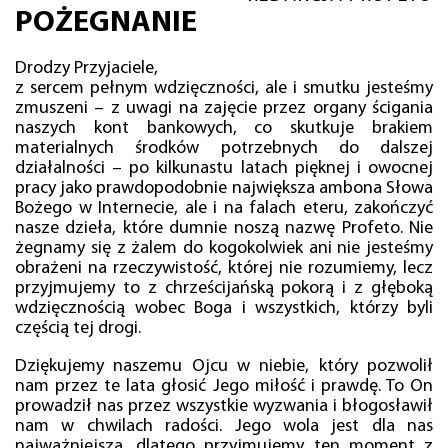
POŻEGNANIE
Drodzy Przyjaciele,
z sercem pełnym wdzięczności, ale i smutku jesteśmy
zmuszeni – z uwagi na zajęcie przez organy ścigania
naszych kont bankowych, co skutkuje brakiem
materialnych środków potrzebnych do dalszej
działalności – po kilkunastu latach pięknej i owocnej
pracy jako prawdopodobnie największa ambona Słowa
Bożego w Internecie, ale i na falach eteru, zakończyć
nasze dzieła, które dumnie noszą nazwę Profeto. Nie
żegnamy się z żalem do kogokolwiek ani nie jesteśmy
obrażeni na rzeczywistość, której nie rozumiemy, lecz
przyjmujemy to z chrześcijańską pokorą i z głęboką
wdzięcznością wobec Boga i wszystkich, którzy byli
częścią tej drogi.
Dziękujemy naszemu Ojcu w niebie, który pozwolił
nam przez te lata głosić Jego miłość i prawdę. To On
prowadził nas przez wszystkie wyzwania i błogosławił
nam w chwilach radości. Jego wola jest dla nas
najważniejsza, dlatego przyjmujemy ten moment z