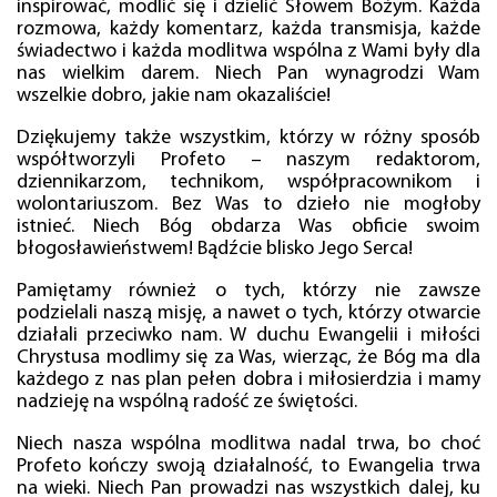
inspirować, modlić się i dzielić Słowem Bożym. Każda
rozmowa, każdy komentarz, każda transmisja, każde
świadectwo i każda modlitwa wspólna z Wami były dla
nas wielkim darem. Niech Pan wynagrodzi Wam
wszelkie dobro, jakie nam okazaliście!
Dziękujemy także wszystkim, którzy w różny sposób
współtworzyli Profeto – naszym redaktorom,
dziennikarzom, technikom, współpracownikom i
wolontariuszom. Bez Was to dzieło nie mogłoby
istnieć. Niech Bóg obdarza Was obficie swoim
błogosławieństwem! Bądźcie blisko Jego Serca!
Pamiętamy również o tych, którzy nie zawsze
podzielali naszą misję, a nawet o tych, którzy otwarcie
działali przeciwko nam. W duchu Ewangelii i miłości
Chrystusa modlimy się za Was, wierząc, że Bóg ma dla
każdego z nas plan pełen dobra i miłosierdzia i mamy
nadzieję na wspólną radość ze świętości.
Niech nasza wspólna modlitwa nadal trwa, bo choć
Profeto kończy swoją działalność, to Ewangelia trwa
na wieki. Niech Pan prowadzi nas wszystkich dalej, ku