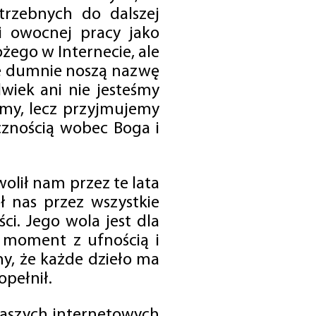
trzebnych do dalszej
 i owocnej pracy jako
ego w Internecie, ale
óre dumnie noszą nazwę
wiek ani nie jesteśmy
emy, lecz przyjmujemy
cznością wobec Boga i
olił nam przez te lata
ł nas przez wszystkie
i. Jego wola jest dla
 moment z ufnością i
my, że każde dzieło ma
opełnił.
 naszych internetowych