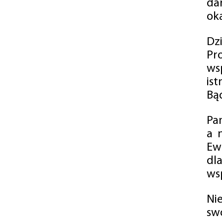
da
oka
Dz
Pr
ws
is
Bąd
Pa
a 
Ew
dl
wsp
Ni
sw