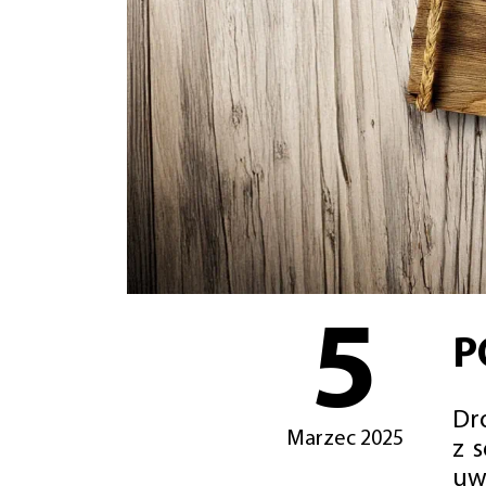
5
P
Dro
Marzec 2025
z 
uw