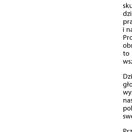
sk
dz
pr
i 
Pr
ob
to
wsz
Dz
gł
wy
na
po
swó
Pr