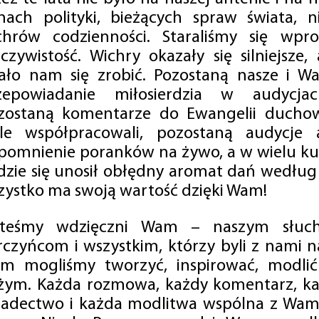
mach polityki, bieżących spraw świata, ni
chrów codzienności. Staraliśmy się wp
eczywistość. Wichry okazały się silniejsze,
ało nam się zrobić. Pozostaną nasze i Wa
zepowiadanie miłosierdzia w audycjac
zostaną komentarze do Ewangelii duchow
ale współpracowali, pozostaną audycje a
pomnienie poranków na żywo, a w wielu ku
dzie się unosił obłędny aromat dań według 
zystko ma swoją wartość dzięki Wam!
steśmy wdzięczni Wam – naszym słucha
rczyńcom i wszystkim, którzy byli z nami na
m mogliśmy tworzyć, inspirować, modlić 
żym. Każda rozmowa, każdy komentarz, każ
iadectwo i każda modlitwa wspólna z Wami