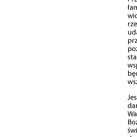
ła
wi
rz
ud
pr
po
st
ws
bę
ws
Je
da
Wa
Bo
św