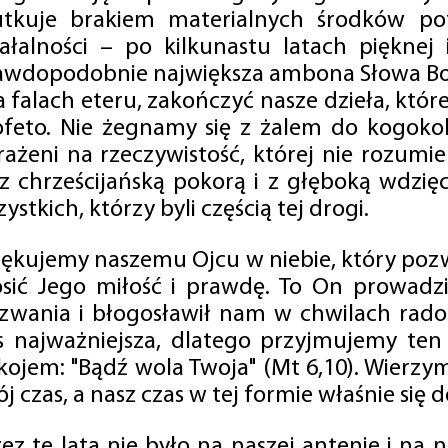
utkuje brakiem materialnych środków po
iałalności – po kilkunastu latach pięknej
awdopodobnie największa ambona Słowa Boż
na falach eteru, zakończyć nasze dzieła, kt
ofeto. Nie żegnamy się z żalem do kogokol
rażeni na rzeczywistość, której nie rozumi
 z chrześcijańską pokorą i z głęboką wdzię
ystkich, którzy byli częścią tej drogi.
iękujemy naszemu Ojcu w niebie, który pozw
osić Jego miłość i prawdę. To On prowadzi
zwania i błogosławił nam w chwilach radośc
s najważniejsza, dlatego przyjmujemy ten
kojem: "Bądź wola Twoja" (Mt 6,10). Wierzy
j czas, a nasz czas w tej formie właśnie się d
zez te lata nie było na naszej antenie i na