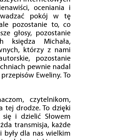
enawiści, oceniania i
rowadzać pokój w tę
 ale pozostanie to, co
sze głosy, pozostanie
h księdza Michała,
nych, którzy z nami
utorskie, pozostanie
chniach pewnie nadal
przepisów Eweliny. To
czom, czytelnikom,
 tej drodze. To dzięki
się i dzielić Słowem
da transmisja, każde
 były dla nas wielkim