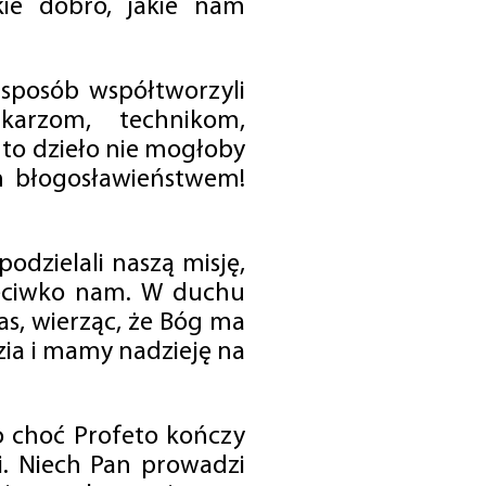
ie dobro, jakie nam
 sposób współtworzyli
karzom, technikom,
to dzieło nie mogłoby
im błogosławieństwem!
odzielali naszą misję,
rzeciwko nam. W duchu
as, wierząc, że Bóg ma
zia i mamy nadzieję na
o choć Profeto kończy
i. Niech Pan prowadzi