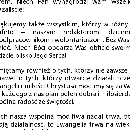
rem. Niech Pan wynagrodzi Wam wszelk
zaliście!
iękujemy także wszystkim, którzy w różny
ofeto – naszym redaktorom, dzienni
półpracownikom i wolontariuszom. Bez Was 
tnieć. Niech Bóg obdarza Was obficie swo
źcie blisko Jego Serca!
miętamy również o tych, którzy nie zawsze p
nawet o tych, którzy otwarcie działali p
angelii i miłości Chrystusa modlimy się za W
a każdego z nas plan pełen dobra i miłosierd
ólną radość ze świętości.
ech nasza wspólna modlitwa nadal trwa, b
oją działalność, to Ewangelia trwa na wiek