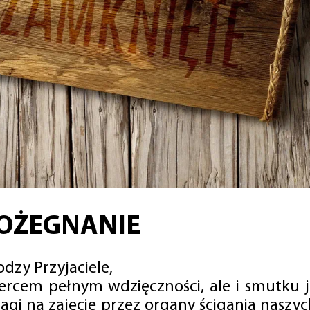
OŻEGNANIE
dzy Przyjaciele,
sercem pełnym wdzięczności, ale i smutku 
agi na zajęcie przez organy ścigania naszy