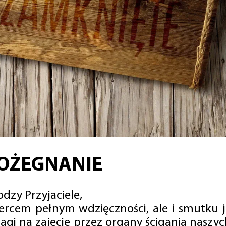
OŻEGNANIE
dzy Przyjaciele,
sercem pełnym wdzięczności, ale i smutku 
agi na zajęcie przez organy ścigania naszy