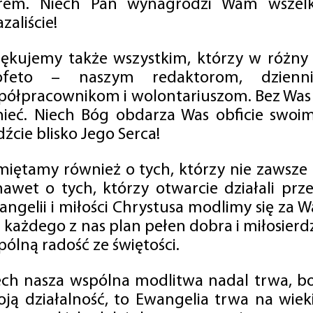
rem. Niech Pan wynagrodzi Wam wszelk
zaliście!
iękujemy także wszystkim, którzy w różny
ofeto – naszym redaktorom, dzienni
półpracownikom i wolontariuszom. Bez Was 
tnieć. Niech Bóg obdarza Was obficie swo
źcie blisko Jego Serca!
miętamy również o tych, którzy nie zawsze p
nawet o tych, którzy otwarcie działali p
angelii i miłości Chrystusa modlimy się za W
a każdego z nas plan pełen dobra i miłosierd
ólną radość ze świętości.
ech nasza wspólna modlitwa nadal trwa, b
oją działalność, to Ewangelia trwa na wiek