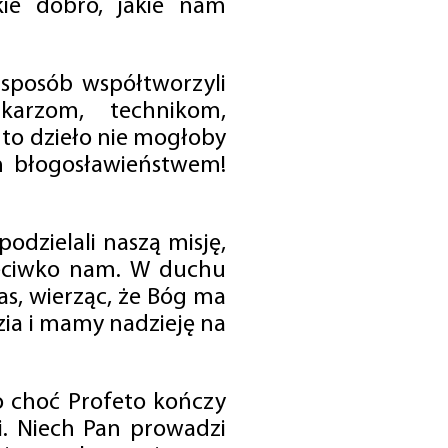
ie dobro, jakie nam
 sposób współtworzyli
karzom, technikom,
to dzieło nie mogłoby
im błogosławieństwem!
odzielali naszą misję,
rzeciwko nam. W duchu
as, wierząc, że Bóg ma
zia i mamy nadzieję na
o choć Profeto kończy
i. Niech Pan prowadzi