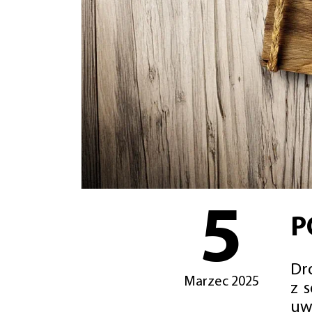
5
P
Dro
Marzec 2025
z 
uw