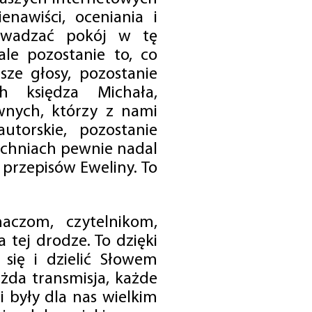
enawiści, oceniania i
rowadzać pokój w tę
 ale pozostanie to, co
sze głosy, pozostanie
h księdza Michała,
nych, którzy z nami
utorskie, pozostanie
chniach pewnie nadal
przepisów Eweliny. To
czom, czytelnikom,
 tej drodze. To dzięki
się i dzielić Słowem
da transmisja, każde
 były dla nas wielkim