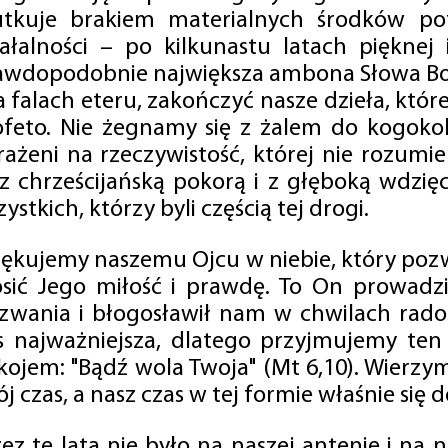
utkuje brakiem materialnych środków po
iałalności – po kilkunastu latach pięknej
awdopodobnie największa ambona Słowa Boż
na falach eteru, zakończyć nasze dzieła, kt
ofeto. Nie żegnamy się z żalem do kogokol
rażeni na rzeczywistość, której nie rozumi
 z chrześcijańską pokorą i z głęboką wdzię
ystkich, którzy byli częścią tej drogi.
iękujemy naszemu Ojcu w niebie, który pozw
osić Jego miłość i prawdę. To On prowadzi
zwania i błogosławił nam w chwilach radośc
s najważniejsza, dlatego przyjmujemy ten
kojem: "Bądź wola Twoja" (Mt 6,10). Wierzy
j czas, a nasz czas w tej formie właśnie się d
zez te lata nie było na naszej antenie i na