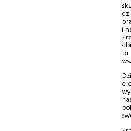
sk
dz
pr
i 
Pr
ob
to
wsz
Dz
gł
wy
na
po
swó
Pr