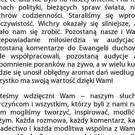
mach polityki, bieżących spraw świata, ni
chrów codzienności. Staraliśmy się wp
eczywistość. Wichry okazały się silniejsze,
ało nam się zrobić. Pozostaną nasze i Wa
zepowiadanie miłosierdzia w audycjac
zostaną komentarze do Ewangelii duchow
ale współpracowali, pozostaną audycje a
pomnienie poranków na żywo, a w wielu ku
dzie się unosił obłędny aromat dań według 
zystko ma swoją wartość dzięki Wam!
steśmy wdzięczni Wam – naszym słucha
rczyńcom i wszystkim, którzy byli z nami na
m mogliśmy tworzyć, inspirować, modlić 
żym. Każda rozmowa, każdy komentarz, każ
iadectwo i każda modlitwa wspólna z Wami