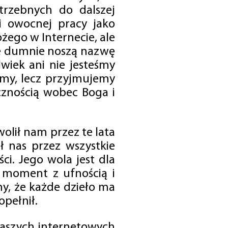
trzebnych do dalszej
 i owocnej pracy jako
ego w Internecie, ale
óre dumnie noszą nazwę
wiek ani nie jesteśmy
emy, lecz przyjmujemy
cznością wobec Boga i
olił nam przez te lata
ł nas przez wszystkie
i. Jego wola jest dla
 moment z ufnością i
my, że każde dzieło ma
opełnił.
 naszych internetowych