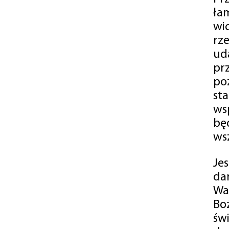
ła
wi
rz
ud
pr
po
st
ws
bę
ws
Je
da
Wa
Bo
św