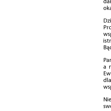
da
oka
Dz
Pr
ws
is
Bąd
Pa
a 
Ew
dl
wsp
Ni
sw