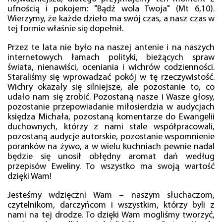
ufnością i pokojem: "Bądź wola Twoja" (Mt 6,10).
Wierzymy, że każde dzieło ma swój czas, a nasz czas w
tej formie właśnie się dopełnił.
Przez te lata nie było na naszej antenie i na naszych
internetowych łamach polityki, bieżących spraw
świata, nienawiści, oceniania i wichrów codzienności.
Staraliśmy się wprowadzać pokój w tę rzeczywistość.
Wichry okazały się silniejsze, ale pozostanie to, co
udało nam się zrobić. Pozostaną nasze i Wasze głosy,
pozostanie przepowiadanie miłosierdzia w audycjach
księdza Michała, pozostaną komentarze do Ewangelii
duchownych, którzy z nami stale współpracowali,
pozostaną audycje autorskie, pozostanie wspomnienie
poranków na żywo, a w wielu kuchniach pewnie nadal
będzie się unosił obłędny aromat dań według
przepisów Eweliny. To wszystko ma swoją wartość
dzięki Wam!
Jesteśmy wdzięczni Wam – naszym słuchaczom,
czytelnikom, darczyńcom i wszystkim, którzy byli z
nami na tej drodze. To dzięki Wam mogliśmy tworzyć,