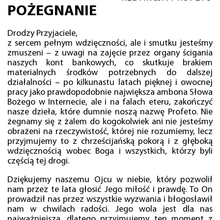
POŻEGNANIE
Drodzy Przyjaciele,
z sercem pełnym wdzięczności, ale i smutku jesteśmy
zmuszeni – z uwagi na zajęcie przez organy ścigania
naszych kont bankowych, co skutkuje brakiem
materialnych środków potrzebnych do dalszej
działalności – po kilkunastu latach pięknej i owocnej
pracy jako prawdopodobnie największa ambona Słowa
Bożego w Internecie, ale i na falach eteru, zakończyć
nasze dzieła, które dumnie noszą nazwę Profeto. Nie
żegnamy się z żalem do kogokolwiek ani nie jesteśmy
obrażeni na rzeczywistość, której nie rozumiemy, lecz
przyjmujemy to z chrześcijańską pokorą i z głęboką
wdzięcznością wobec Boga i wszystkich, którzy byli
częścią tej drogi.
Dziękujemy naszemu Ojcu w niebie, który pozwolił
nam przez te lata głosić Jego miłość i prawdę. To On
prowadził nas przez wszystkie wyzwania i błogosławił
nam w chwilach radości. Jego wola jest dla nas
najważniejsza, dlatego przyjmujemy ten moment z