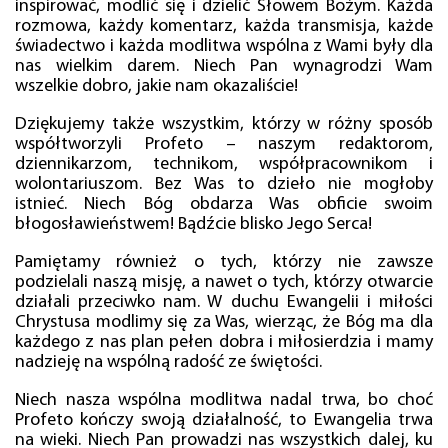
inspirować, modlić się i dzielić Słowem Bożym. Każda
rozmowa, każdy komentarz, każda transmisja, każde
świadectwo i każda modlitwa wspólna z Wami były dla
nas wielkim darem. Niech Pan wynagrodzi Wam
wszelkie dobro, jakie nam okazaliście!
Dziękujemy także wszystkim, którzy w różny sposób
współtworzyli Profeto – naszym redaktorom,
dziennikarzom, technikom, współpracownikom i
wolontariuszom. Bez Was to dzieło nie mogłoby
istnieć. Niech Bóg obdarza Was obficie swoim
błogosławieństwem! Bądźcie blisko Jego Serca!
Pamiętamy również o tych, którzy nie zawsze
podzielali naszą misję, a nawet o tych, którzy otwarcie
działali przeciwko nam. W duchu Ewangelii i miłości
Chrystusa modlimy się za Was, wierząc, że Bóg ma dla
każdego z nas plan pełen dobra i miłosierdzia i mamy
nadzieję na wspólną radość ze świętości.
Niech nasza wspólna modlitwa nadal trwa, bo choć
Profeto kończy swoją działalność, to Ewangelia trwa
na wieki. Niech Pan prowadzi nas wszystkich dalej, ku