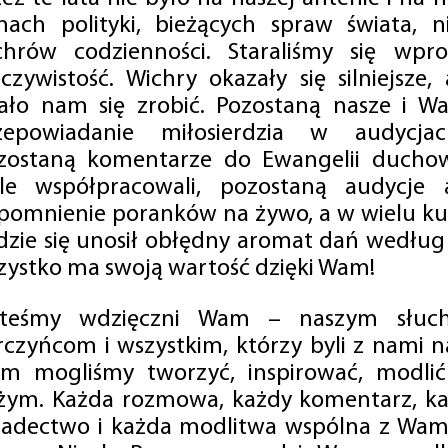
mach polityki, bieżących spraw świata, ni
chrów codzienności. Staraliśmy się wp
eczywistość. Wichry okazały się silniejsze,
ało nam się zrobić. Pozostaną nasze i Wa
zepowiadanie miłosierdzia w audycjac
zostaną komentarze do Ewangelii duchow
ale współpracowali, pozostaną audycje a
pomnienie poranków na żywo, a w wielu ku
dzie się unosił obłędny aromat dań według 
zystko ma swoją wartość dzięki Wam!
steśmy wdzięczni Wam – naszym słucha
rczyńcom i wszystkim, którzy byli z nami na
m mogliśmy tworzyć, inspirować, modlić 
żym. Każda rozmowa, każdy komentarz, każ
iadectwo i każda modlitwa wspólna z Wami