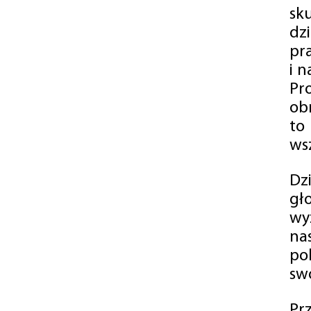
sk
dz
pr
i 
Pr
ob
to
wsz
Dz
gł
wy
na
po
swó
Pr