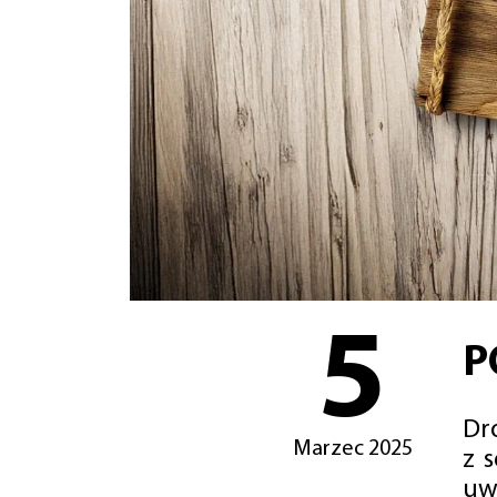
5
P
Dro
Marzec 2025
z 
uw