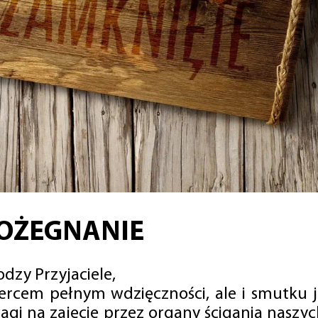
OŻEGNANIE
dzy Przyjaciele,
sercem pełnym wdzięczności, ale i smutku 
agi na zajęcie przez organy ścigania naszy