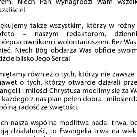
rem. Niech Pan wynagrodzi Wam wszelk
zaliście!
iękujemy także wszystkim, którzy w różny
ofeto – naszym redaktorom, dzienni
półpracownikom i wolontariuszom. Bez Was 
tnieć. Niech Bóg obdarza Was obficie swo
źcie blisko Jego Serca!
miętamy również o tych, którzy nie zawsze p
nawet o tych, którzy otwarcie działali p
angelii i miłości Chrystusa modlimy się za W
a każdego z nas plan pełen dobra i miłosierd
ólną radość ze świętości.
ech nasza wspólna modlitwa nadal trwa, b
oją działalność, to Ewangelia trwa na wiek