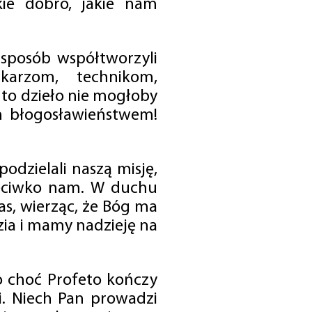
ie dobro, jakie nam
 sposób współtworzyli
karzom, technikom,
to dzieło nie mogłoby
im błogosławieństwem!
odzielali naszą misję,
rzeciwko nam. W duchu
as, wierząc, że Bóg ma
zia i mamy nadzieję na
o choć Profeto kończy
i. Niech Pan prowadzi