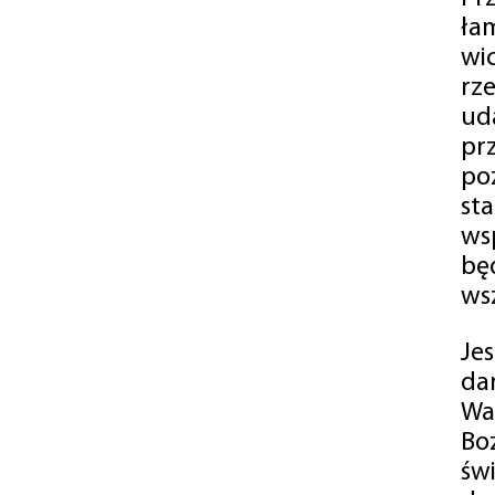
ła
wi
rz
ud
pr
po
st
ws
bę
ws
Je
da
Wa
Bo
św