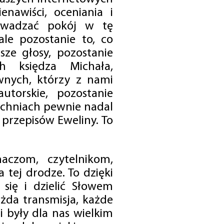
enawiści, oceniania i
rowadzać pokój w tę
 ale pozostanie to, co
sze głosy, pozostanie
h księdza Michała,
nych, którzy z nami
utorskie, pozostanie
chniach pewnie nadal
przepisów Eweliny. To
czom, czytelnikom,
 tej drodze. To dzięki
się i dzielić Słowem
da transmisja, każde
 były dla nas wielkim