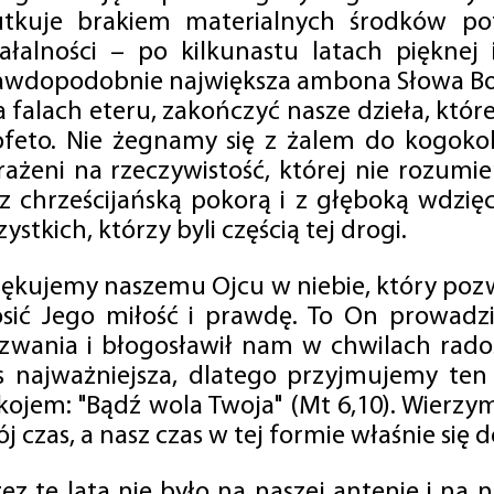
utkuje brakiem materialnych środków po
iałalności – po kilkunastu latach pięknej
awdopodobnie największa ambona Słowa Boż
na falach eteru, zakończyć nasze dzieła, kt
ofeto. Nie żegnamy się z żalem do kogokol
rażeni na rzeczywistość, której nie rozumi
 z chrześcijańską pokorą i z głęboką wdzię
ystkich, którzy byli częścią tej drogi.
iękujemy naszemu Ojcu w niebie, który pozw
osić Jego miłość i prawdę. To On prowadzi
zwania i błogosławił nam w chwilach radośc
s najważniejsza, dlatego przyjmujemy ten
kojem: "Bądź wola Twoja" (Mt 6,10). Wierzy
j czas, a nasz czas w tej formie właśnie się d
zez te lata nie było na naszej antenie i na