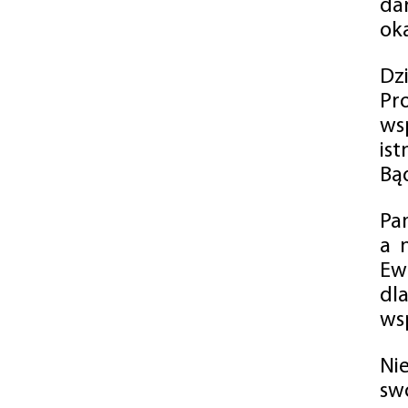
da
oka
Dz
Pr
ws
is
Bąd
Pa
a 
Ew
dl
wsp
Ni
sw