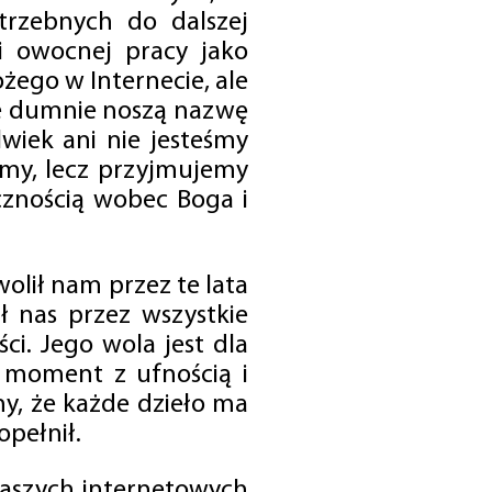
trzebnych do dalszej
 i owocnej pracy jako
ego w Internecie, ale
óre dumnie noszą nazwę
wiek ani nie jesteśmy
emy, lecz przyjmujemy
cznością wobec Boga i
olił nam przez te lata
ł nas przez wszystkie
i. Jego wola jest dla
 moment z ufnością i
my, że każde dzieło ma
opełnił.
 naszych internetowych