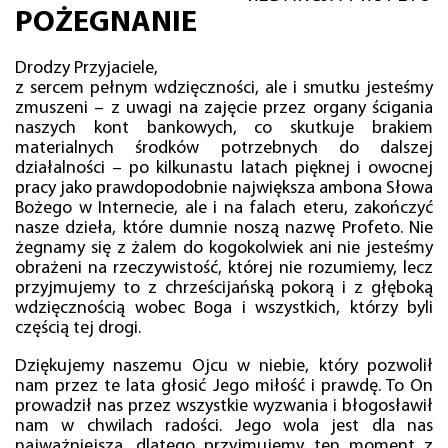
POŻEGNANIE
Drodzy Przyjaciele,
z sercem pełnym wdzięczności, ale i smutku jesteśmy
zmuszeni – z uwagi na zajęcie przez organy ścigania
naszych kont bankowych, co skutkuje brakiem
materialnych środków potrzebnych do dalszej
działalności – po kilkunastu latach pięknej i owocnej
pracy jako prawdopodobnie największa ambona Słowa
Bożego w Internecie, ale i na falach eteru, zakończyć
nasze dzieła, które dumnie noszą nazwę Profeto. Nie
żegnamy się z żalem do kogokolwiek ani nie jesteśmy
obrażeni na rzeczywistość, której nie rozumiemy, lecz
przyjmujemy to z chrześcijańską pokorą i z głęboką
wdzięcznością wobec Boga i wszystkich, którzy byli
częścią tej drogi.
Dziękujemy naszemu Ojcu w niebie, który pozwolił
nam przez te lata głosić Jego miłość i prawdę. To On
prowadził nas przez wszystkie wyzwania i błogosławił
nam w chwilach radości. Jego wola jest dla nas
najważniejsza, dlatego przyjmujemy ten moment z