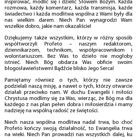
inspirować, modlić się i dzielić Słowem Bożym. Każda
rozmowa, każdy komentarz, każda transmisja, każde
świadectwo i każda modlitwa wspólna z Wami były dla
nas wielkim darem. Niech Pan wynagrodzi Wam
wszelkie dobro, jakie nam okazaliście!
Dziękujemy także wszystkim, którzy w różny sposób
współtworzyli Profeto – naszym redaktorom,
dziennikarzom, technikom, współpracownikom i
wolontariuszom. Bez Was to dzieło nie mogłoby
istnieć. Niech Bóg obdarza Was obficie swoim
błogosławieństwem! Bądźcie blisko Jego Serca!
Pamiętamy również o tych, którzy nie zawsze
podzielali naszą misję, a nawet o tych, którzy otwarcie
działali przeciwko nam. W duchu Ewangelii i miłości
Chrystusa modlimy się za Was, wierząc, że Bóg ma dla
każdego z nas plan pełen dobra i miłosierdzia i mamy
nadzieję na wspólną radość ze świętości.
Niech nasza wspólna modlitwa nadal trwa, bo choć
Profeto kończy swoją działalność, to Ewangelia trwa
na wieki. Niech Pan prowadzi nas wszystkich dalej, ku