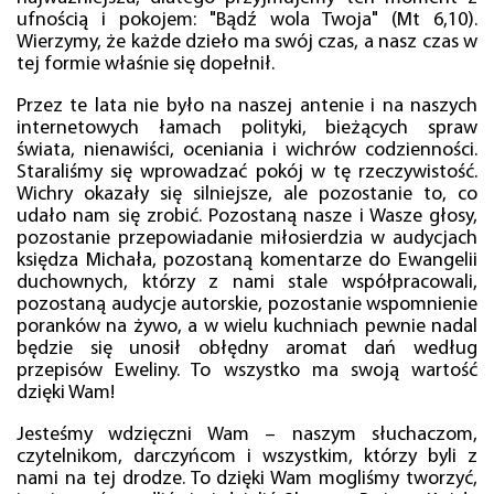
ufnością i pokojem: "Bądź wola Twoja" (Mt 6,10).
Wierzymy, że każde dzieło ma swój czas, a nasz czas w
tej formie właśnie się dopełnił.
Przez te lata nie było na naszej antenie i na naszych
internetowych łamach polityki, bieżących spraw
świata, nienawiści, oceniania i wichrów codzienności.
Staraliśmy się wprowadzać pokój w tę rzeczywistość.
Wichry okazały się silniejsze, ale pozostanie to, co
udało nam się zrobić. Pozostaną nasze i Wasze głosy,
pozostanie przepowiadanie miłosierdzia w audycjach
księdza Michała, pozostaną komentarze do Ewangelii
duchownych, którzy z nami stale współpracowali,
pozostaną audycje autorskie, pozostanie wspomnienie
poranków na żywo, a w wielu kuchniach pewnie nadal
będzie się unosił obłędny aromat dań według
przepisów Eweliny. To wszystko ma swoją wartość
dzięki Wam!
Jesteśmy wdzięczni Wam – naszym słuchaczom,
czytelnikom, darczyńcom i wszystkim, którzy byli z
nami na tej drodze. To dzięki Wam mogliśmy tworzyć,