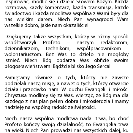
inspirować, modlić się i dzielić Słowem Bożym. Każda
rozmowa, każdy komentarz, każda transmisja, każde
świadectwo i każda modlitwa wspólna z Wami były dla
nas wielkim darem. Niech Pan wynagrodzi Wam
wszelkie dobro, jakie nam okazaliście!
Dziękujemy także wszystkim, którzy w różny sposób
współtworzyli Profeto – naszym redaktorom,
dziennikarzom, technikom, współpracownikom i
wolontariuszom. Bez Was to dzieło nie mogłoby
istnieć. Niech Bóg obdarza Was obficie swoim
błogosławieństwem! Bądźcie blisko Jego Serca!
Pamiętamy również o tych, którzy nie zawsze
podzielali naszą misję, a nawet o tych, którzy otwarcie
działali przeciwko nam. W duchu Ewangelii i miłości
Chrystusa modlimy się za Was, wierząc, że Bóg ma dla
każdego z nas plan pełen dobra i miłosierdzia i mamy
nadzieję na wspólną radość ze świętości.
Niech nasza wspólna modlitwa nadal trwa, bo choć
Profeto kończy swoją działalność, to Ewangelia trwa
na wieki. Niech Pan prowadzi nas wszystkich dalej, ku