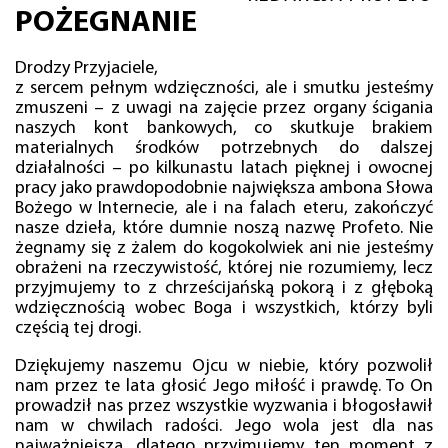
POŻEGNANIE
Drodzy Przyjaciele,
z sercem pełnym wdzięczności, ale i smutku jesteśmy
zmuszeni – z uwagi na zajęcie przez organy ścigania
naszych kont bankowych, co skutkuje brakiem
materialnych środków potrzebnych do dalszej
działalności – po kilkunastu latach pięknej i owocnej
pracy jako prawdopodobnie największa ambona Słowa
Bożego w Internecie, ale i na falach eteru, zakończyć
nasze dzieła, które dumnie noszą nazwę Profeto. Nie
żegnamy się z żalem do kogokolwiek ani nie jesteśmy
obrażeni na rzeczywistość, której nie rozumiemy, lecz
przyjmujemy to z chrześcijańską pokorą i z głęboką
wdzięcznością wobec Boga i wszystkich, którzy byli
częścią tej drogi.
Dziękujemy naszemu Ojcu w niebie, który pozwolił
nam przez te lata głosić Jego miłość i prawdę. To On
prowadził nas przez wszystkie wyzwania i błogosławił
nam w chwilach radości. Jego wola jest dla nas
najważniejsza, dlatego przyjmujemy ten moment z