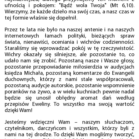
ufnością i pokojem: "Bądź wola Twoja" (Mt 6,10).
Wierzymy, że każde dzieło ma swój czas, a nasz czas w
tej formie właśnie się dopełnił.
Przez te lata nie było na naszej antenie i na naszych
internetowych łamach polityki, bieżących spraw
świata, nienawiści, oceniania i wichrów codzienności.
Staraliśmy się wprowadzać pokój w tę rzeczywistość.
Wichry okazały się silniejsze, ale pozostanie to, co
udało nam się zrobić. Pozostaną nasze i Wasze głosy,
pozostanie przepowiadanie miłosierdzia w audycjach
księdza Michała, pozostaną komentarze do Ewangelii
duchownych, którzy z nami stale współpracowali,
pozostaną audycje autorskie, pozostanie wspomnienie
poranków na żywo, a w wielu kuchniach pewnie nadal
będzie się unosił obłędny aromat dań według
przepisów Eweliny. To wszystko ma swoją wartość
dzięki Wam!
Jesteśmy wdzięczni Wam – naszym słuchaczom,
czytelnikom, darczyńcom i wszystkim, którzy byli z
nami na tej drodze. To dzięki Wam mogliśmy tworzyć,