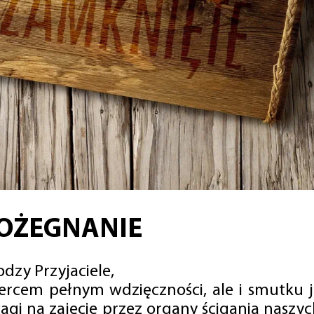
OŻEGNANIE
dzy Przyjaciele,
sercem pełnym wdzięczności, ale i smutku 
agi na zajęcie przez organy ścigania naszy