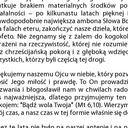
utkuje brakiem materialnych środków po
iałalności – po kilkunastu latach pięknej
awdopodobnie największa ambona Słowa Boż
na falach eteru, zakończyć nasze dzieła, kt
ofeto. Nie żegnamy się z żalem do kogokol
rażeni na rzeczywistość, której nie rozumi
 z chrześcijańską pokorą i z głęboką wdzię
ystkich, którzy byli częścią tej drogi.
iękujemy naszemu Ojcu w niebie, który pozw
osić Jego miłość i prawdę. To On prowadzi
zwania i błogosławił nam w chwilach radośc
s najważniejsza, dlatego przyjmujemy ten
kojem: "Bądź wola Twoja" (Mt 6,10). Wierzy
j czas, a nasz czas w tej formie właśnie się d
zez te lata nie było na naszej antenie i na