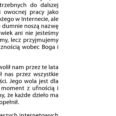
trzebnych do dalszej
 i owocnej pracy jako
ego w Internecie, ale
óre dumnie noszą nazwę
wiek ani nie jesteśmy
emy, lecz przyjmujemy
cznością wobec Boga i
olił nam przez te lata
ł nas przez wszystkie
i. Jego wola jest dla
 moment z ufnością i
my, że każde dzieło ma
opełnił.
 naszych internetowych