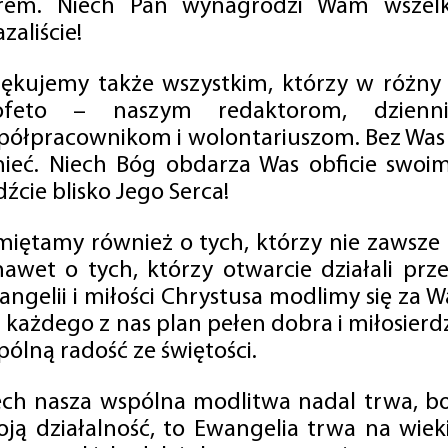
rem. Niech Pan wynagrodzi Wam wszelk
zaliście!
iękujemy także wszystkim, którzy w różny
ofeto – naszym redaktorom, dzienni
półpracownikom i wolontariuszom. Bez Was 
tnieć. Niech Bóg obdarza Was obficie swo
źcie blisko Jego Serca!
miętamy również o tych, którzy nie zawsze p
nawet o tych, którzy otwarcie działali p
angelii i miłości Chrystusa modlimy się za W
a każdego z nas plan pełen dobra i miłosierd
ólną radość ze świętości.
ech nasza wspólna modlitwa nadal trwa, b
oją działalność, to Ewangelia trwa na wiek