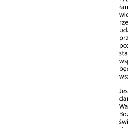
ła
wi
rz
ud
pr
po
st
ws
bę
ws
Je
da
Wa
Bo
św