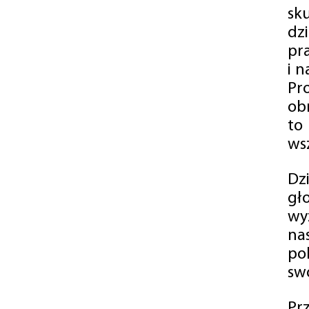
sk
dz
pr
i 
Pr
ob
to
wsz
Dz
gł
wy
na
po
swó
Pr