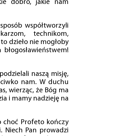
ie dobro, jakie nam
 sposób współtworzyli
karzom, technikom,
to dzieło nie mogłoby
im błogosławieństwem!
odzielali naszą misję,
rzeciwko nam. W duchu
as, wierząc, że Bóg ma
zia i mamy nadzieję na
o choć Profeto kończy
i. Niech Pan prowadzi