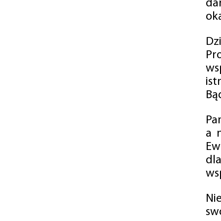
da
oka
Dz
Pr
ws
is
Bąd
Pa
a 
Ew
dl
wsp
Ni
sw