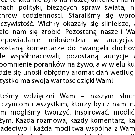
mach polityki, bieżących spraw świata, ni
chrów codzienności. Staraliśmy się wp
eczywistość. Wichry okazały się silniejsze,
ało nam się zrobić. Pozostaną nasze i Wa
zepowiadanie miłosierdzia w audycjac
zostaną komentarze do Ewangelii duchow
ale współpracowali, pozostaną audycje a
pomnienie poranków na żywo, a w wielu ku
dzie się unosił obłędny aromat dań według 
zystko ma swoją wartość dzięki Wam!
steśmy wdzięczni Wam – naszym słucha
rczyńcom i wszystkim, którzy byli z nami na
m mogliśmy tworzyć, inspirować, modlić 
żym. Każda rozmowa, każdy komentarz, każ
iadectwo i każda modlitwa wspólna z Wami