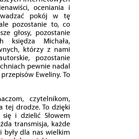
enawiści, oceniania i
rowadzać pokój w tę
 ale pozostanie to, co
sze głosy, pozostanie
h księdza Michała,
nych, którzy z nami
utorskie, pozostanie
chniach pewnie nadal
przepisów Eweliny. To
czom, czytelnikom,
 tej drodze. To dzięki
się i dzielić Słowem
da transmisja, każde
 były dla nas wielkim