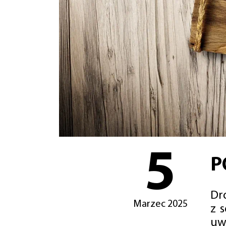
5
P
Dro
Marzec 2025
z 
uw