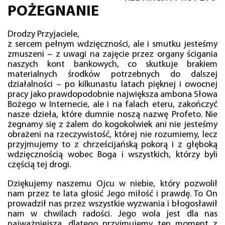
POŻEGNANIE
Drodzy Przyjaciele,
z sercem pełnym wdzięczności, ale i smutku jesteśmy
zmuszeni – z uwagi na zajęcie przez organy ścigania
naszych kont bankowych, co skutkuje brakiem
materialnych środków potrzebnych do dalszej
działalności – po kilkunastu latach pięknej i owocnej
pracy jako prawdopodobnie największa ambona Słowa
Bożego w Internecie, ale i na falach eteru, zakończyć
nasze dzieła, które dumnie noszą nazwę Profeto. Nie
żegnamy się z żalem do kogokolwiek ani nie jesteśmy
obrażeni na rzeczywistość, której nie rozumiemy, lecz
przyjmujemy to z chrześcijańską pokorą i z głęboką
wdzięcznością wobec Boga i wszystkich, którzy byli
częścią tej drogi.
Dziękujemy naszemu Ojcu w niebie, który pozwolił
nam przez te lata głosić Jego miłość i prawdę. To On
prowadził nas przez wszystkie wyzwania i błogosławił
nam w chwilach radości. Jego wola jest dla nas
najważniejsza, dlatego przyjmujemy ten moment z