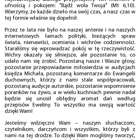
ufnością i pokojem: "Bądź wola Twoja" (Mt 6,10).
Wierzymy, że każde dzieło ma swój czas, a nasz czas w
tej formie właśnie się dopełnił.
Przez te lata nie było na naszej antenie i na naszych
internetowych łamach polityki, bieżących spraw
świata, nienawiści, oceniania i wichrów codzienności.
Staraliśmy się wprowadzać pokój w tę rzeczywistość.
Wichry okazały się silniejsze, ale pozostanie to, co
udało nam się zrobić. Pozostaną nasze i Wasze głosy,
pozostanie przepowiadanie miłosierdzia w audycjach
księdza Michała, pozostaną komentarze do Ewangelii
duchownych, którzy z nami stale współpracowali,
pozostaną audycje autorskie, pozostanie wspomnienie
poranków na żywo, a w wielu kuchniach pewnie nadal
będzie się unosił obłędny aromat dań według
przepisów Eweliny. To wszystko ma swoją wartość
dzięki Wam!
Jesteśmy wdzięczni Wam – naszym słuchaczom,
czytelnikom, darczyńcom i wszystkim, którzy byli z
nami na tej drodze. To dzięki Wam mogliśmy tworzyć,