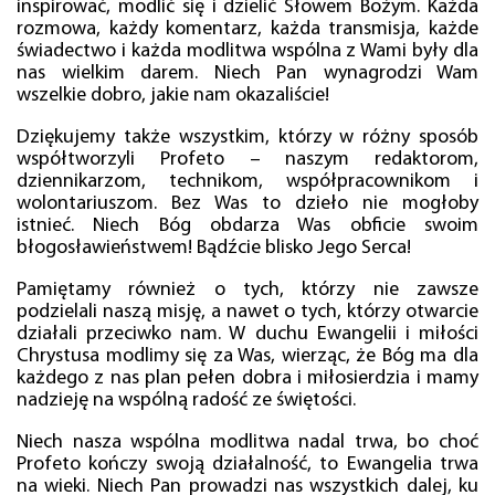
inspirować, modlić się i dzielić Słowem Bożym. Każda
rozmowa, każdy komentarz, każda transmisja, każde
świadectwo i każda modlitwa wspólna z Wami były dla
nas wielkim darem. Niech Pan wynagrodzi Wam
wszelkie dobro, jakie nam okazaliście!
Dziękujemy także wszystkim, którzy w różny sposób
współtworzyli Profeto – naszym redaktorom,
dziennikarzom, technikom, współpracownikom i
wolontariuszom. Bez Was to dzieło nie mogłoby
istnieć. Niech Bóg obdarza Was obficie swoim
błogosławieństwem! Bądźcie blisko Jego Serca!
Pamiętamy również o tych, którzy nie zawsze
podzielali naszą misję, a nawet o tych, którzy otwarcie
działali przeciwko nam. W duchu Ewangelii i miłości
Chrystusa modlimy się za Was, wierząc, że Bóg ma dla
każdego z nas plan pełen dobra i miłosierdzia i mamy
nadzieję na wspólną radość ze świętości.
Niech nasza wspólna modlitwa nadal trwa, bo choć
Profeto kończy swoją działalność, to Ewangelia trwa
na wieki. Niech Pan prowadzi nas wszystkich dalej, ku