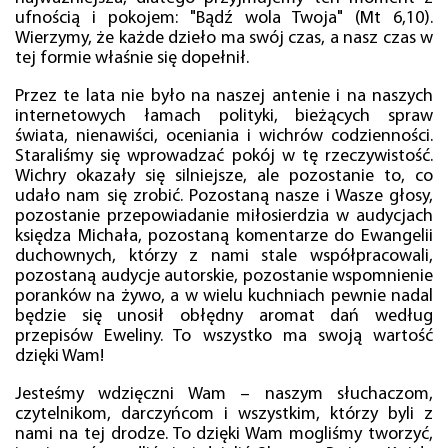
ufnością i pokojem: "Bądź wola Twoja" (Mt 6,10).
Wierzymy, że każde dzieło ma swój czas, a nasz czas w
tej formie właśnie się dopełnił.
Przez te lata nie było na naszej antenie i na naszych
internetowych łamach polityki, bieżących spraw
świata, nienawiści, oceniania i wichrów codzienności.
Staraliśmy się wprowadzać pokój w tę rzeczywistość.
Wichry okazały się silniejsze, ale pozostanie to, co
udało nam się zrobić. Pozostaną nasze i Wasze głosy,
pozostanie przepowiadanie miłosierdzia w audycjach
księdza Michała, pozostaną komentarze do Ewangelii
duchownych, którzy z nami stale współpracowali,
pozostaną audycje autorskie, pozostanie wspomnienie
poranków na żywo, a w wielu kuchniach pewnie nadal
będzie się unosił obłędny aromat dań według
przepisów Eweliny. To wszystko ma swoją wartość
dzięki Wam!
Jesteśmy wdzięczni Wam – naszym słuchaczom,
czytelnikom, darczyńcom i wszystkim, którzy byli z
nami na tej drodze. To dzięki Wam mogliśmy tworzyć,