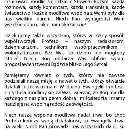
inspirować, modlić się i dzielić Słowem Bożym. Każda
rozmowa, każdy komentarz, każda transmisja, każde
świadectwo i każda modlitwa wspólna z Wami były dla
nas wielkim darem. Niech Pan wynagrodzi Wam
wszelkie dobro, jakie nam okazaliście!
Dziękujemy także wszystkim, którzy w różny sposób
współtworzyli Profeto – naszym redaktorom,
dziennikarzom, technikom, współpracownikom i
wolontariuszom. Bez Was to dzieło nie mogłoby
istnieć. Niech Bóg obdarza Was obficie swoim
błogosławieństwem! Bądźcie blisko Jego Serca!
Pamiętamy również o tych, którzy nie zawsze
podzielali naszą misję, a nawet o tych, którzy otwarcie
działali przeciwko nam. W duchu Ewangelii i miłości
Chrystusa modlimy się za Was, wierząc, że Bóg ma dla
każdego z nas plan pełen dobra i miłosierdzia i mamy
nadzieję na wspólną radość ze świętości.
Niech nasza wspólna modlitwa nadal trwa, bo choć
Profeto kończy swoją działalność, to Ewangelia trwa
na wieki. Niech Pan prowadzi nas wszystkich dalej, ku