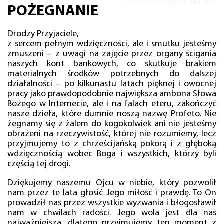
POŻEGNANIE
Drodzy Przyjaciele,
z sercem pełnym wdzięczności, ale i smutku jesteśmy
zmuszeni – z uwagi na zajęcie przez organy ścigania
naszych kont bankowych, co skutkuje brakiem
materialnych środków potrzebnych do dalszej
działalności – po kilkunastu latach pięknej i owocnej
pracy jako prawdopodobnie największa ambona Słowa
Bożego w Internecie, ale i na falach eteru, zakończyć
nasze dzieła, które dumnie noszą nazwę Profeto. Nie
żegnamy się z żalem do kogokolwiek ani nie jesteśmy
obrażeni na rzeczywistość, której nie rozumiemy, lecz
przyjmujemy to z chrześcijańską pokorą i z głęboką
wdzięcznością wobec Boga i wszystkich, którzy byli
częścią tej drogi.
Dziękujemy naszemu Ojcu w niebie, który pozwolił
nam przez te lata głosić Jego miłość i prawdę. To On
prowadził nas przez wszystkie wyzwania i błogosławił
nam w chwilach radości. Jego wola jest dla nas
najważniejsza, dlatego przyjmujemy ten moment z