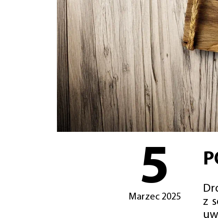
5
P
Dro
Marzec 2025
z 
uw