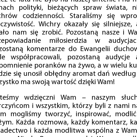
mach polityki, bieżących spraw świata, ni
chrów codzienności. Staraliśmy się wp
eczywistość. Wichry okazały się silniejsze,
ało nam się zrobić. Pozostaną nasze i Wa
zepowiadanie miłosierdzia w audycjac
zostaną komentarze do Ewangelii duchow
ale współpracowali, pozostaną audycje a
pomnienie poranków na żywo, a w wielu ku
dzie się unosił obłędny aromat dań według 
zystko ma swoją wartość dzięki Wam!
steśmy wdzięczni Wam – naszym słucha
rczyńcom i wszystkim, którzy byli z nami na
m mogliśmy tworzyć, inspirować, modlić 
żym. Każda rozmowa, każdy komentarz, każ
iadectwo i każda modlitwa wspólna z Wami