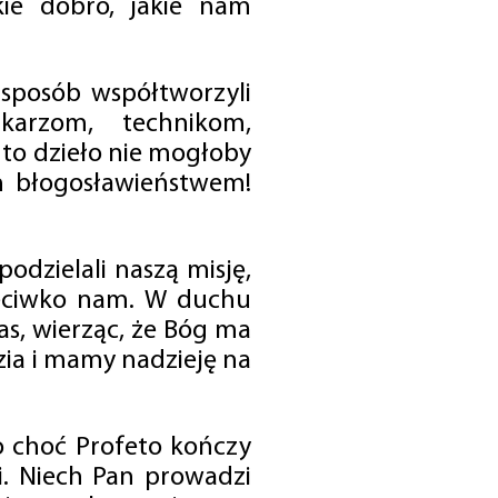
ie dobro, jakie nam
 sposób współtworzyli
karzom, technikom,
to dzieło nie mogłoby
im błogosławieństwem!
odzielali naszą misję,
rzeciwko nam. W duchu
as, wierząc, że Bóg ma
zia i mamy nadzieję na
o choć Profeto kończy
i. Niech Pan prowadzi