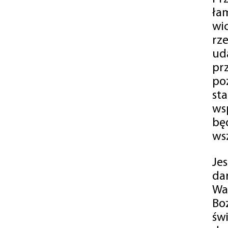
ła
wi
rz
ud
pr
po
st
ws
bę
ws
Je
da
Wa
Bo
św