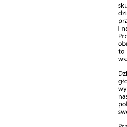
sk
dz
pr
i 
Pr
ob
to
wsz
Dz
gł
wy
na
po
swó
Pr