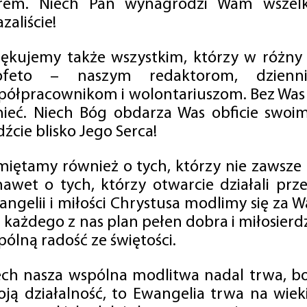
rem. Niech Pan wynagrodzi Wam wszelk
zaliście!
iękujemy także wszystkim, którzy w różny
ofeto – naszym redaktorom, dzienni
półpracownikom i wolontariuszom. Bez Was 
tnieć. Niech Bóg obdarza Was obficie swo
źcie blisko Jego Serca!
miętamy również o tych, którzy nie zawsze p
nawet o tych, którzy otwarcie działali p
angelii i miłości Chrystusa modlimy się za W
a każdego z nas plan pełen dobra i miłosierd
ólną radość ze świętości.
ech nasza wspólna modlitwa nadal trwa, b
oją działalność, to Ewangelia trwa na wiek