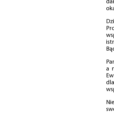
da
oka
Dz
Pr
ws
is
Bąd
Pa
a 
Ew
dl
wsp
Ni
sw