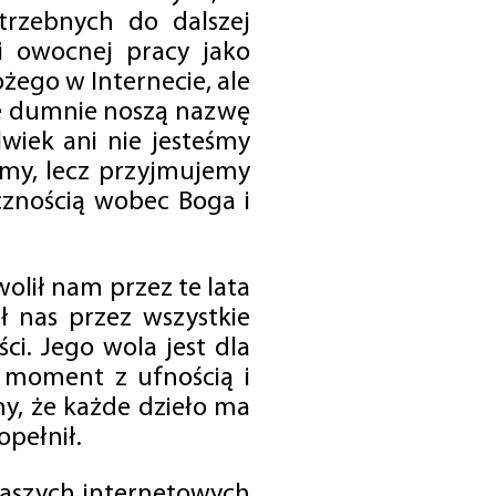
trzebnych do dalszej
 i owocnej pracy jako
ego w Internecie, ale
óre dumnie noszą nazwę
wiek ani nie jesteśmy
emy, lecz przyjmujemy
cznością wobec Boga i
olił nam przez te lata
ł nas przez wszystkie
i. Jego wola jest dla
 moment z ufnością i
my, że każde dzieło ma
opełnił.
 naszych internetowych