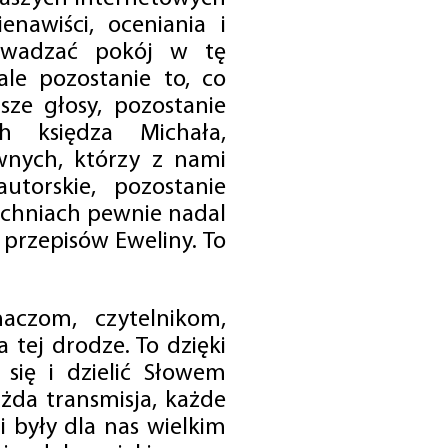
enawiści, oceniania i
rowadzać pokój w tę
 ale pozostanie to, co
sze głosy, pozostanie
h księdza Michała,
nych, którzy z nami
utorskie, pozostanie
chniach pewnie nadal
przepisów Eweliny. To
czom, czytelnikom,
 tej drodze. To dzięki
się i dzielić Słowem
da transmisja, każde
 były dla nas wielkim