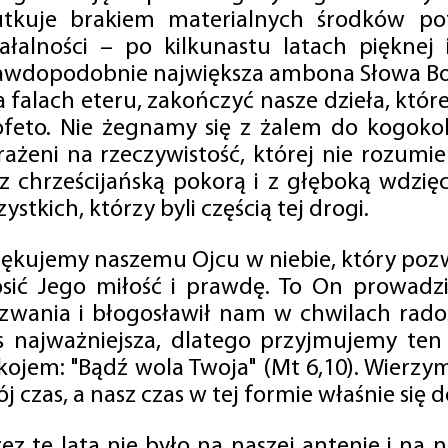
utkuje brakiem materialnych środków po
iałalności – po kilkunastu latach pięknej
awdopodobnie największa ambona Słowa Boż
na falach eteru, zakończyć nasze dzieła, kt
ofeto. Nie żegnamy się z żalem do kogokol
rażeni na rzeczywistość, której nie rozumi
 z chrześcijańską pokorą i z głęboką wdzię
ystkich, którzy byli częścią tej drogi.
iękujemy naszemu Ojcu w niebie, który pozw
osić Jego miłość i prawdę. To On prowadzi
zwania i błogosławił nam w chwilach radośc
s najważniejsza, dlatego przyjmujemy ten
kojem: "Bądź wola Twoja" (Mt 6,10). Wierzy
j czas, a nasz czas w tej formie właśnie się d
zez te lata nie było na naszej antenie i na