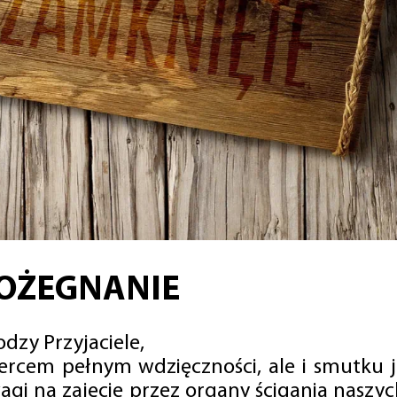
OŻEGNANIE
dzy Przyjaciele,
sercem pełnym wdzięczności, ale i smutku 
agi na zajęcie przez organy ścigania naszy