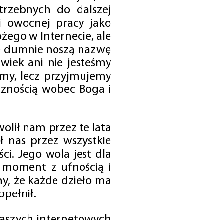
trzebnych do dalszej
 i owocnej pracy jako
ego w Internecie, ale
óre dumnie noszą nazwę
wiek ani nie jesteśmy
emy, lecz przyjmujemy
cznością wobec Boga i
olił nam przez te lata
ł nas przez wszystkie
i. Jego wola jest dla
 moment z ufnością i
my, że każde dzieło ma
opełnił.
 naszych internetowych