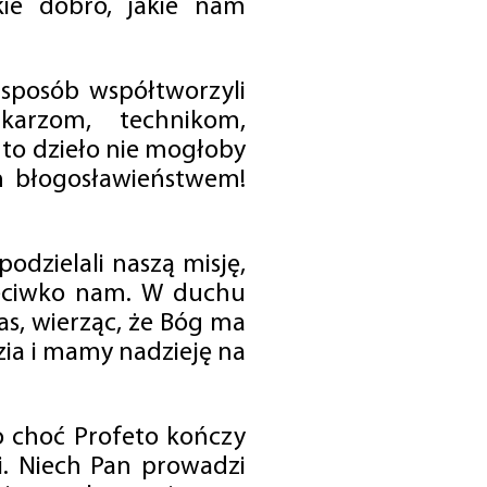
ie dobro, jakie nam
 sposób współtworzyli
karzom, technikom,
to dzieło nie mogłoby
im błogosławieństwem!
odzielali naszą misję,
rzeciwko nam. W duchu
as, wierząc, że Bóg ma
zia i mamy nadzieję na
o choć Profeto kończy
i. Niech Pan prowadzi