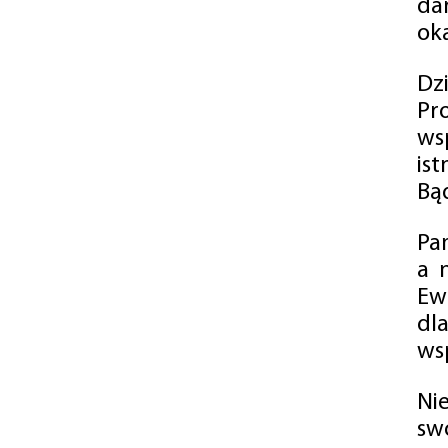
da
oka
Dz
Pr
ws
is
Bąd
Pa
a 
Ew
dl
wsp
Ni
sw