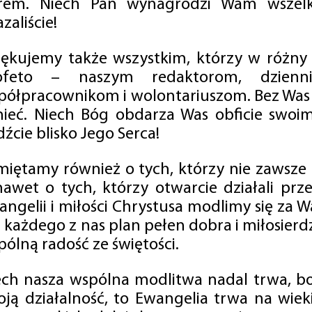
rem. Niech Pan wynagrodzi Wam wszelk
zaliście!
iękujemy także wszystkim, którzy w różny
ofeto – naszym redaktorom, dzienni
półpracownikom i wolontariuszom. Bez Was 
tnieć. Niech Bóg obdarza Was obficie swo
źcie blisko Jego Serca!
miętamy również o tych, którzy nie zawsze p
nawet o tych, którzy otwarcie działali p
angelii i miłości Chrystusa modlimy się za W
a każdego z nas plan pełen dobra i miłosierd
ólną radość ze świętości.
ech nasza wspólna modlitwa nadal trwa, b
oją działalność, to Ewangelia trwa na wiek