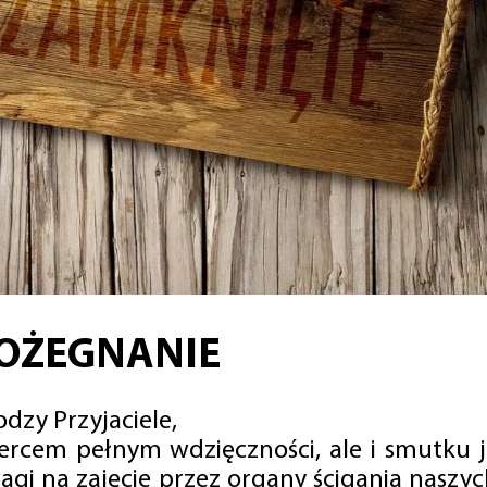
OŻEGNANIE
dzy Przyjaciele,
sercem pełnym wdzięczności, ale i smutku 
agi na zajęcie przez organy ścigania naszy