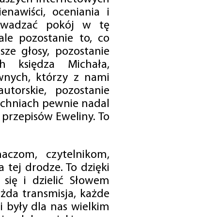
enawiści, oceniania i
rowadzać pokój w tę
 ale pozostanie to, co
sze głosy, pozostanie
h księdza Michała,
nych, którzy z nami
utorskie, pozostanie
chniach pewnie nadal
przepisów Eweliny. To
czom, czytelnikom,
 tej drodze. To dzięki
się i dzielić Słowem
da transmisja, każde
 były dla nas wielkim