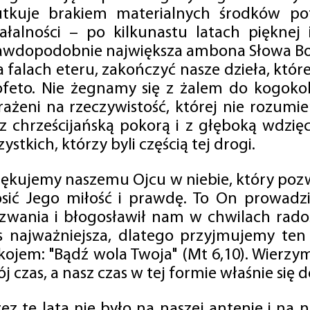
utkuje brakiem materialnych środków po
iałalności – po kilkunastu latach pięknej
awdopodobnie największa ambona Słowa Boż
na falach eteru, zakończyć nasze dzieła, kt
ofeto. Nie żegnamy się z żalem do kogokol
rażeni na rzeczywistość, której nie rozumi
 z chrześcijańską pokorą i z głęboką wdzię
ystkich, którzy byli częścią tej drogi.
iękujemy naszemu Ojcu w niebie, który pozw
osić Jego miłość i prawdę. To On prowadzi
zwania i błogosławił nam w chwilach radośc
s najważniejsza, dlatego przyjmujemy ten
kojem: "Bądź wola Twoja" (Mt 6,10). Wierzy
j czas, a nasz czas w tej formie właśnie się d
zez te lata nie było na naszej antenie i na