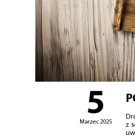
5
P
Dro
Marzec 2025
z 
uw