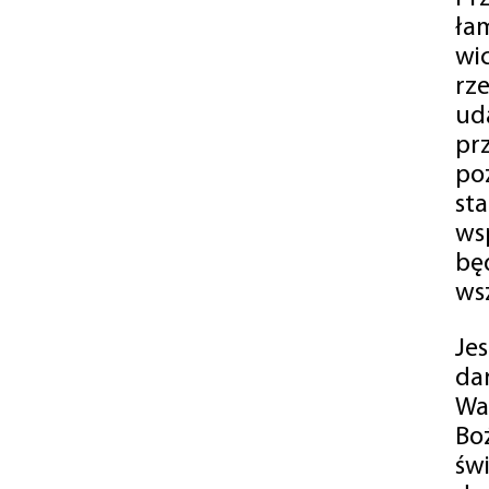
ła
wi
rz
ud
pr
po
st
ws
bę
ws
Je
da
Wa
Bo
św