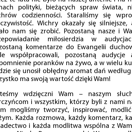
mach polityki, bieżących spraw świata, ni
chrów codzienności. Staraliśmy się wp
eczywistość. Wichry okazały się silniejsze,
ało nam się zrobić. Pozostaną nasze i Wa
zepowiadanie miłosierdzia w audycjac
zostaną komentarze do Ewangelii duchow
ale współpracowali, pozostaną audycje a
pomnienie poranków na żywo, a w wielu ku
dzie się unosił obłędny aromat dań według 
zystko ma swoją wartość dzięki Wam!
steśmy wdzięczni Wam – naszym słucha
rczyńcom i wszystkim, którzy byli z nami na
m mogliśmy tworzyć, inspirować, modlić 
żym. Każda rozmowa, każdy komentarz, każ
iadectwo i każda modlitwa wspólna z Wami