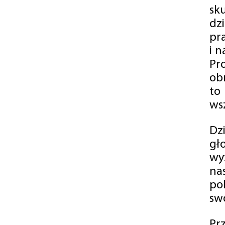
sk
dz
pr
i 
Pr
ob
to
wsz
Dz
gł
wy
na
po
swó
Pr