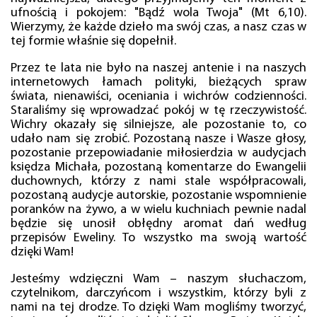
ufnością i pokojem: "Bądź wola Twoja" (Mt 6,10).
Wierzymy, że każde dzieło ma swój czas, a nasz czas w
tej formie właśnie się dopełnił.
Przez te lata nie było na naszej antenie i na naszych
internetowych łamach polityki, bieżących spraw
świata, nienawiści, oceniania i wichrów codzienności.
Staraliśmy się wprowadzać pokój w tę rzeczywistość.
Wichry okazały się silniejsze, ale pozostanie to, co
udało nam się zrobić. Pozostaną nasze i Wasze głosy,
pozostanie przepowiadanie miłosierdzia w audycjach
księdza Michała, pozostaną komentarze do Ewangelii
duchownych, którzy z nami stale współpracowali,
pozostaną audycje autorskie, pozostanie wspomnienie
poranków na żywo, a w wielu kuchniach pewnie nadal
będzie się unosił obłędny aromat dań według
przepisów Eweliny. To wszystko ma swoją wartość
dzięki Wam!
Jesteśmy wdzięczni Wam – naszym słuchaczom,
czytelnikom, darczyńcom i wszystkim, którzy byli z
nami na tej drodze. To dzięki Wam mogliśmy tworzyć,