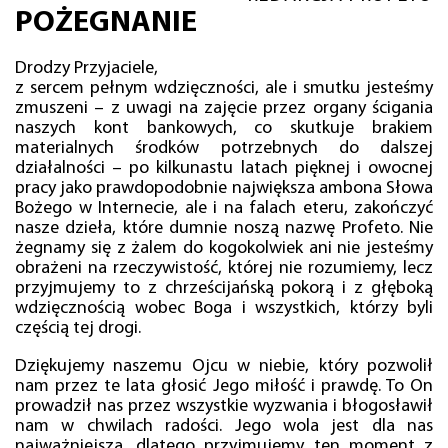
POŻEGNANIE
Drodzy Przyjaciele,
z sercem pełnym wdzięczności, ale i smutku jesteśmy
zmuszeni – z uwagi na zajęcie przez organy ścigania
naszych kont bankowych, co skutkuje brakiem
materialnych środków potrzebnych do dalszej
działalności – po kilkunastu latach pięknej i owocnej
pracy jako prawdopodobnie największa ambona Słowa
Bożego w Internecie, ale i na falach eteru, zakończyć
nasze dzieła, które dumnie noszą nazwę Profeto. Nie
żegnamy się z żalem do kogokolwiek ani nie jesteśmy
obrażeni na rzeczywistość, której nie rozumiemy, lecz
przyjmujemy to z chrześcijańską pokorą i z głęboką
wdzięcznością wobec Boga i wszystkich, którzy byli
częścią tej drogi.
Dziękujemy naszemu Ojcu w niebie, który pozwolił
nam przez te lata głosić Jego miłość i prawdę. To On
prowadził nas przez wszystkie wyzwania i błogosławił
nam w chwilach radości. Jego wola jest dla nas
najważniejsza, dlatego przyjmujemy ten moment z