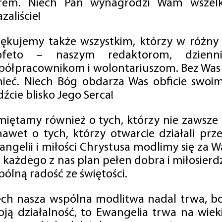
rem. Niech Pan wynagrodzi Wam wszelk
zaliście!
iękujemy także wszystkim, którzy w różny
ofeto – naszym redaktorom, dzienni
półpracownikom i wolontariuszom. Bez Was 
tnieć. Niech Bóg obdarza Was obficie swo
źcie blisko Jego Serca!
miętamy również o tych, którzy nie zawsze p
nawet o tych, którzy otwarcie działali p
angelii i miłości Chrystusa modlimy się za W
a każdego z nas plan pełen dobra i miłosierd
ólną radość ze świętości.
ech nasza wspólna modlitwa nadal trwa, b
oją działalność, to Ewangelia trwa na wiek