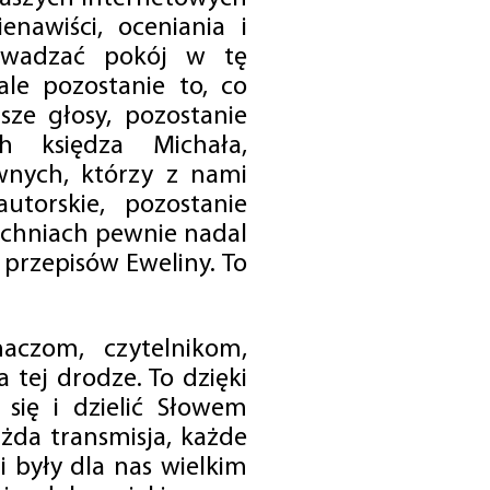
enawiści, oceniania i
rowadzać pokój w tę
 ale pozostanie to, co
sze głosy, pozostanie
h księdza Michała,
nych, którzy z nami
utorskie, pozostanie
chniach pewnie nadal
przepisów Eweliny. To
czom, czytelnikom,
 tej drodze. To dzięki
się i dzielić Słowem
da transmisja, każde
 były dla nas wielkim