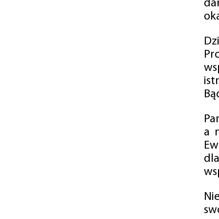
da
oka
Dz
Pr
ws
is
Bąd
Pa
a 
Ew
dl
wsp
Ni
sw