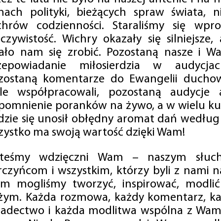
mach polityki, bieżących spraw świata, ni
chrów codzienności. Staraliśmy się wp
eczywistość. Wichry okazały się silniejsze,
ało nam się zrobić. Pozostaną nasze i Wa
zepowiadanie miłosierdzia w audycjac
zostaną komentarze do Ewangelii duchow
ale współpracowali, pozostaną audycje a
pomnienie poranków na żywo, a w wielu ku
dzie się unosił obłędny aromat dań według 
zystko ma swoją wartość dzięki Wam!
steśmy wdzięczni Wam – naszym słucha
rczyńcom i wszystkim, którzy byli z nami na
m mogliśmy tworzyć, inspirować, modlić 
żym. Każda rozmowa, każdy komentarz, każ
iadectwo i każda modlitwa wspólna z Wami