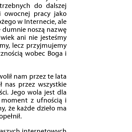
trzebnych do dalszej
 i owocnej pracy jako
ego w Internecie, ale
óre dumnie noszą nazwę
wiek ani nie jesteśmy
emy, lecz przyjmujemy
cznością wobec Boga i
olił nam przez te lata
ł nas przez wszystkie
i. Jego wola jest dla
 moment z ufnością i
my, że każde dzieło ma
opełnił.
 naszych internetowych