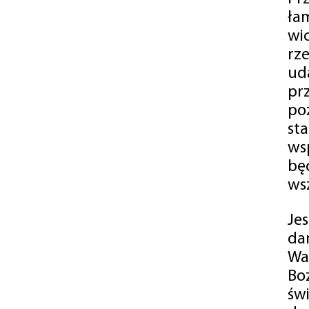
ła
wi
rz
ud
pr
po
st
ws
bę
ws
Je
da
Wa
Bo
św