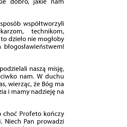
ie dobro, jakie nam
 sposób współtworzyli
karzom, technikom,
to dzieło nie mogłoby
im błogosławieństwem!
odzielali naszą misję,
rzeciwko nam. W duchu
as, wierząc, że Bóg ma
zia i mamy nadzieję na
o choć Profeto kończy
i. Niech Pan prowadzi