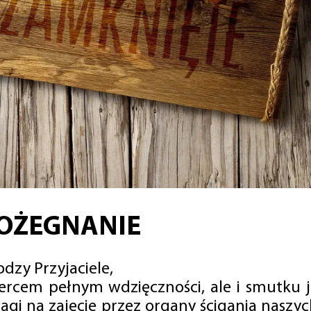
OŻEGNANIE
dzy Przyjaciele,
sercem pełnym wdzięczności, ale i smutku 
agi na zajęcie przez organy ścigania naszy