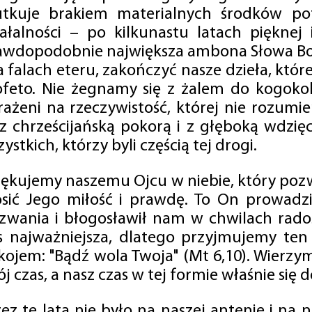
utkuje brakiem materialnych środków po
iałalności – po kilkunastu latach pięknej
awdopodobnie największa ambona Słowa Boż
na falach eteru, zakończyć nasze dzieła, kt
ofeto. Nie żegnamy się z żalem do kogokol
rażeni na rzeczywistość, której nie rozumi
 z chrześcijańską pokorą i z głęboką wdzię
ystkich, którzy byli częścią tej drogi.
iękujemy naszemu Ojcu w niebie, który pozw
osić Jego miłość i prawdę. To On prowadzi
zwania i błogosławił nam w chwilach radośc
s najważniejsza, dlatego przyjmujemy ten
kojem: "Bądź wola Twoja" (Mt 6,10). Wierzy
j czas, a nasz czas w tej formie właśnie się d
zez te lata nie było na naszej antenie i na