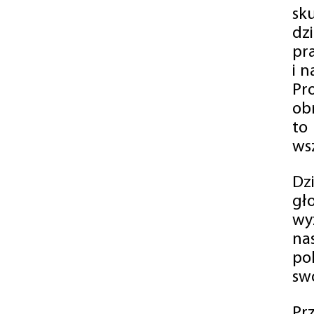
sk
dz
pr
i 
Pr
ob
to
wsz
Dz
gł
wy
na
po
swó
Pr