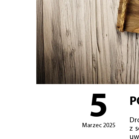
5
P
Dro
Marzec 2025
z 
uw