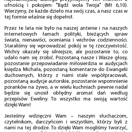
ufnością i pokojem: "Bądź wola Twoja" (Mt 6,10).
Wierzymy, że każde dzieło ma swój czas, a nasz czas w
tej formie właśnie się dopełnił.
Przez te lata nie było na naszej antenie i na naszych
internetowych łamach polityki, bieżących spraw
świata, nienawiści, oceniania i wichrów codzienności.
Staraliśmy się wprowadzać pokój w tę rzeczywistość.
Wichry okazały się silniejsze, ale pozostanie to, co
udało nam się zrobić. Pozostaną nasze i Wasze głosy,
pozostanie przepowiadanie miłosierdzia w audycjach
księdza Michała, pozostaną komentarze do Ewangelii
duchownych, którzy z nami stale współpracowali,
pozostaną audycje autorskie, pozostanie wspomnienie
poranków na żywo, a w wielu kuchniach pewnie nadal
będzie się unosił obłędny aromat dań według
przepisów Eweliny. To wszystko ma swoją wartość
dzięki Wam!
Jesteśmy wdzięczni Wam – naszym słuchaczom,
czytelnikom, darczyńcom i wszystkim, którzy byli z
nami na tej drodze. To dzięki Wam mogliśmy tworzyć,