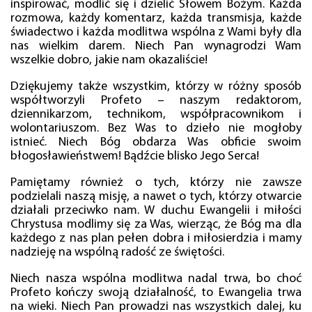
inspirować, modlić się i dzielić Słowem Bożym. Każda
rozmowa, każdy komentarz, każda transmisja, każde
świadectwo i każda modlitwa wspólna z Wami były dla
nas wielkim darem. Niech Pan wynagrodzi Wam
wszelkie dobro, jakie nam okazaliście!
Dziękujemy także wszystkim, którzy w różny sposób
współtworzyli Profeto – naszym redaktorom,
dziennikarzom, technikom, współpracownikom i
wolontariuszom. Bez Was to dzieło nie mogłoby
istnieć. Niech Bóg obdarza Was obficie swoim
błogosławieństwem! Bądźcie blisko Jego Serca!
Pamiętamy również o tych, którzy nie zawsze
podzielali naszą misję, a nawet o tych, którzy otwarcie
działali przeciwko nam. W duchu Ewangelii i miłości
Chrystusa modlimy się za Was, wierząc, że Bóg ma dla
każdego z nas plan pełen dobra i miłosierdzia i mamy
nadzieję na wspólną radość ze świętości.
Niech nasza wspólna modlitwa nadal trwa, bo choć
Profeto kończy swoją działalność, to Ewangelia trwa
na wieki. Niech Pan prowadzi nas wszystkich dalej, ku