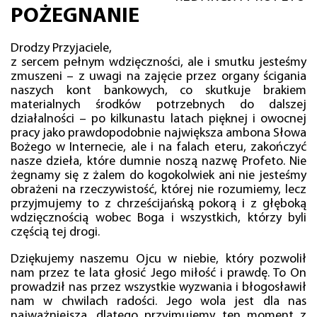
POŻEGNANIE
Drodzy Przyjaciele,
z sercem pełnym wdzięczności, ale i smutku jesteśmy
zmuszeni – z uwagi na zajęcie przez organy ścigania
naszych kont bankowych, co skutkuje brakiem
materialnych środków potrzebnych do dalszej
działalności – po kilkunastu latach pięknej i owocnej
pracy jako prawdopodobnie największa ambona Słowa
Bożego w Internecie, ale i na falach eteru, zakończyć
nasze dzieła, które dumnie noszą nazwę Profeto. Nie
żegnamy się z żalem do kogokolwiek ani nie jesteśmy
obrażeni na rzeczywistość, której nie rozumiemy, lecz
przyjmujemy to z chrześcijańską pokorą i z głęboką
wdzięcznością wobec Boga i wszystkich, którzy byli
częścią tej drogi.
Dziękujemy naszemu Ojcu w niebie, który pozwolił
nam przez te lata głosić Jego miłość i prawdę. To On
prowadził nas przez wszystkie wyzwania i błogosławił
nam w chwilach radości. Jego wola jest dla nas
najważniejsza, dlatego przyjmujemy ten moment z