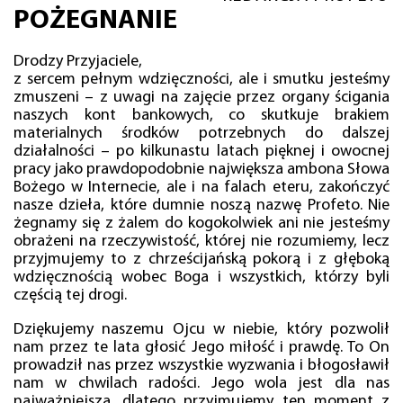
POŻEGNANIE
Drodzy Przyjaciele,
z sercem pełnym wdzięczności, ale i smutku jesteśmy
zmuszeni – z uwagi na zajęcie przez organy ścigania
naszych kont bankowych, co skutkuje brakiem
materialnych środków potrzebnych do dalszej
działalności – po kilkunastu latach pięknej i owocnej
pracy jako prawdopodobnie największa ambona Słowa
Bożego w Internecie, ale i na falach eteru, zakończyć
nasze dzieła, które dumnie noszą nazwę Profeto. Nie
żegnamy się z żalem do kogokolwiek ani nie jesteśmy
obrażeni na rzeczywistość, której nie rozumiemy, lecz
przyjmujemy to z chrześcijańską pokorą i z głęboką
wdzięcznością wobec Boga i wszystkich, którzy byli
częścią tej drogi.
Dziękujemy naszemu Ojcu w niebie, który pozwolił
nam przez te lata głosić Jego miłość i prawdę. To On
prowadził nas przez wszystkie wyzwania i błogosławił
nam w chwilach radości. Jego wola jest dla nas
najważniejsza, dlatego przyjmujemy ten moment z