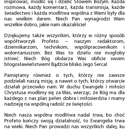
inspirować, modlić się i dzielić Słowem Bożym. Każda
rozmowa, każdy komentarz, każda transmisja, każde
świadectwo i każda modlitwa wspólna z Wami były dla
nas wielkim darem. Niech Pan wynagrodzi Wam
wszelkie dobro, jakie nam okazaliście!
Dziękujemy także wszystkim, którzy w różny sposób
współtworzyli Profeto – naszym redaktorom,
dziennikarzom, technikom, współpracownikom i
wolontariuszom. Bez Was to dzieło nie mogłoby
istnieć. Niech Bóg obdarza Was obficie swoim
błogosławieństwem! Bądźcie blisko Jego Serca!
Pamiętamy również o tych, którzy nie zawsze
podzielali naszą misję, a nawet o tych, którzy otwarcie
działali przeciwko nam. W duchu Ewangelii i miłości
Chrystusa modlimy się za Was, wierząc, że Bóg ma dla
każdego z nas plan pełen dobra i miłosierdzia i mamy
nadzieję na wspólną radość ze świętości.
Niech nasza wspólna modlitwa nadal trwa, bo choć
Profeto kończy swoją działalność, to Ewangelia trwa
na wieki. Niech Pan prowadzi nas wszystkich dalej, ku