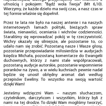
ufnością i pokojem: "Bądź wola Twoja" (Mt 6,10).
Wierzymy, że każde dzieło ma swój czas, a nasz czas w
tej formie właśnie się dopełnił.
Przez te lata nie było na naszej antenie i na naszych
internetowych łamach polityki, bieżących spraw
świata, nienawiści, oceniania i wichrów codzienności.
Staraliśmy się wprowadzać pokój w tę rzeczywistość.
Wichry okazały się silniejsze, ale pozostanie to, co
udało nam się zrobić. Pozostaną nasze i Wasze głosy,
pozostanie przepowiadanie miłosierdzia w audycjach
księdza Michała, pozostaną komentarze do Ewangelii
duchownych, którzy z nami stale współpracowali,
pozostaną audycje autorskie, pozostanie wspomnienie
poranków na żywo, a w wielu kuchniach pewnie nadal
będzie się unosił obłędny aromat dań według
przepisów Eweliny. To wszystko ma swoją wartość
dzięki Wam!
Jesteśmy wdzięczni Wam – naszym słuchaczom,
czytelnikom, darczyńcom i wszystkim, którzy byli z
nami na tej drodze. To dzięki Wam mogliśmy tworzyć,