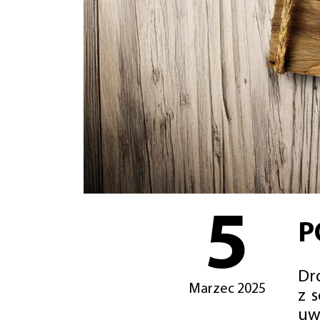
5
P
Dro
Marzec 2025
z 
uw