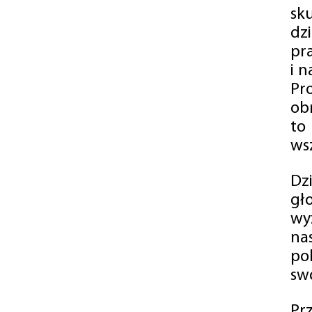
sk
dz
pr
i 
Pr
ob
to
wsz
Dz
gł
wy
na
po
swó
Pr