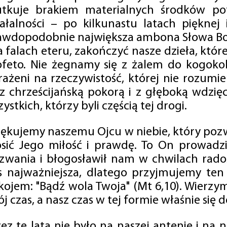
utkuje brakiem materialnych środków po
iałalności – po kilkunastu latach pięknej
awdopodobnie największa ambona Słowa Boż
na falach eteru, zakończyć nasze dzieła, kt
ofeto. Nie żegnamy się z żalem do kogokol
rażeni na rzeczywistość, której nie rozumi
 z chrześcijańską pokorą i z głęboką wdzię
ystkich, którzy byli częścią tej drogi.
iękujemy naszemu Ojcu w niebie, który pozw
osić Jego miłość i prawdę. To On prowadzi
zwania i błogosławił nam w chwilach radośc
s najważniejsza, dlatego przyjmujemy ten
kojem: "Bądź wola Twoja" (Mt 6,10). Wierzy
j czas, a nasz czas w tej formie właśnie się d
zez te lata nie było na naszej antenie i na