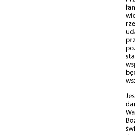
ła
wi
rz
ud
pr
po
st
ws
bę
ws
Je
da
Wa
Bo
św