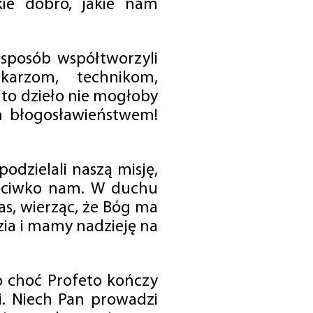
ie dobro, jakie nam
 sposób współtworzyli
karzom, technikom,
to dzieło nie mogłoby
im błogosławieństwem!
odzielali naszą misję,
rzeciwko nam. W duchu
as, wierząc, że Bóg ma
zia i mamy nadzieję na
o choć Profeto kończy
i. Niech Pan prowadzi