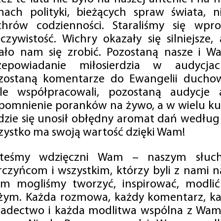
mach polityki, bieżących spraw świata, ni
chrów codzienności. Staraliśmy się wp
eczywistość. Wichry okazały się silniejsze,
ało nam się zrobić. Pozostaną nasze i Wa
zepowiadanie miłosierdzia w audycjac
zostaną komentarze do Ewangelii duchow
ale współpracowali, pozostaną audycje a
pomnienie poranków na żywo, a w wielu ku
dzie się unosił obłędny aromat dań według 
zystko ma swoją wartość dzięki Wam!
steśmy wdzięczni Wam – naszym słucha
rczyńcom i wszystkim, którzy byli z nami na
m mogliśmy tworzyć, inspirować, modlić 
żym. Każda rozmowa, każdy komentarz, każ
iadectwo i każda modlitwa wspólna z Wami