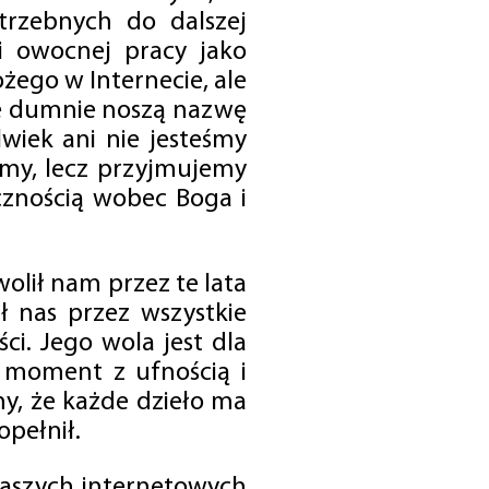
trzebnych do dalszej
 i owocnej pracy jako
ego w Internecie, ale
óre dumnie noszą nazwę
wiek ani nie jesteśmy
emy, lecz przyjmujemy
cznością wobec Boga i
olił nam przez te lata
ł nas przez wszystkie
i. Jego wola jest dla
 moment z ufnością i
my, że każde dzieło ma
opełnił.
 naszych internetowych