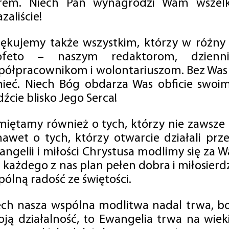
rem. Niech Pan wynagrodzi Wam wszelk
zaliście!
iękujemy także wszystkim, którzy w różny
ofeto – naszym redaktorom, dzienni
półpracownikom i wolontariuszom. Bez Was 
tnieć. Niech Bóg obdarza Was obficie swo
źcie blisko Jego Serca!
miętamy również o tych, którzy nie zawsze p
nawet o tych, którzy otwarcie działali p
angelii i miłości Chrystusa modlimy się za W
a każdego z nas plan pełen dobra i miłosierd
ólną radość ze świętości.
ech nasza wspólna modlitwa nadal trwa, b
oją działalność, to Ewangelia trwa na wiek