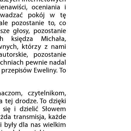
enawiści, oceniania i
rowadzać pokój w tę
 ale pozostanie to, co
sze głosy, pozostanie
h księdza Michała,
nych, którzy z nami
utorskie, pozostanie
chniach pewnie nadal
przepisów Eweliny. To
czom, czytelnikom,
 tej drodze. To dzięki
się i dzielić Słowem
da transmisja, każde
 były dla nas wielkim