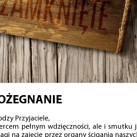
OŻEGNANIE
dzy Przyjaciele,
sercem pełnym wdzięczności, ale i smutku 
agi na zajęcie przez organy ścigania naszy