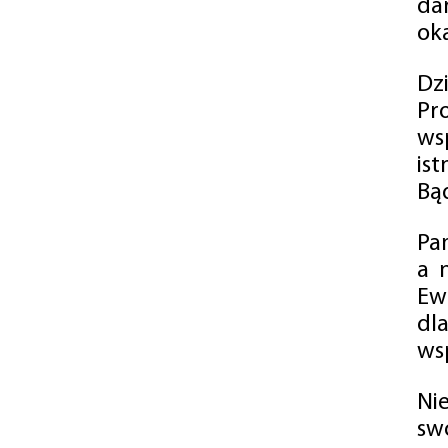
da
oka
Dz
Pr
ws
is
Bąd
Pa
a 
Ew
dl
wsp
Ni
sw