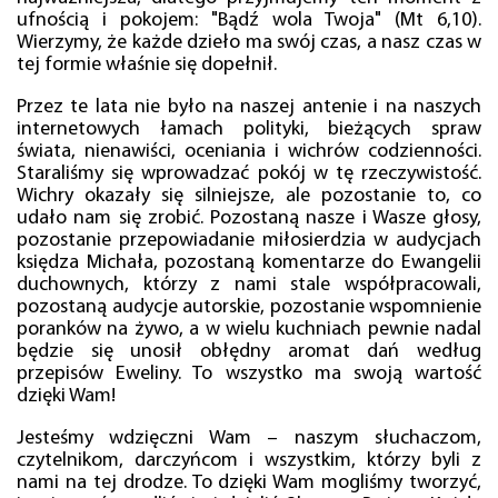
ufnością i pokojem: "Bądź wola Twoja" (Mt 6,10).
Wierzymy, że każde dzieło ma swój czas, a nasz czas w
tej formie właśnie się dopełnił.
Przez te lata nie było na naszej antenie i na naszych
internetowych łamach polityki, bieżących spraw
świata, nienawiści, oceniania i wichrów codzienności.
Staraliśmy się wprowadzać pokój w tę rzeczywistość.
Wichry okazały się silniejsze, ale pozostanie to, co
udało nam się zrobić. Pozostaną nasze i Wasze głosy,
pozostanie przepowiadanie miłosierdzia w audycjach
księdza Michała, pozostaną komentarze do Ewangelii
duchownych, którzy z nami stale współpracowali,
pozostaną audycje autorskie, pozostanie wspomnienie
poranków na żywo, a w wielu kuchniach pewnie nadal
będzie się unosił obłędny aromat dań według
przepisów Eweliny. To wszystko ma swoją wartość
dzięki Wam!
Jesteśmy wdzięczni Wam – naszym słuchaczom,
czytelnikom, darczyńcom i wszystkim, którzy byli z
nami na tej drodze. To dzięki Wam mogliśmy tworzyć,