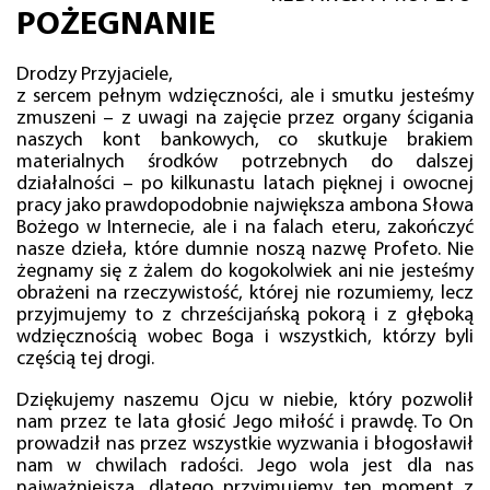
POŻEGNANIE
Drodzy Przyjaciele,
z sercem pełnym wdzięczności, ale i smutku jesteśmy
zmuszeni – z uwagi na zajęcie przez organy ścigania
naszych kont bankowych, co skutkuje brakiem
materialnych środków potrzebnych do dalszej
działalności – po kilkunastu latach pięknej i owocnej
pracy jako prawdopodobnie największa ambona Słowa
Bożego w Internecie, ale i na falach eteru, zakończyć
nasze dzieła, które dumnie noszą nazwę Profeto. Nie
żegnamy się z żalem do kogokolwiek ani nie jesteśmy
obrażeni na rzeczywistość, której nie rozumiemy, lecz
przyjmujemy to z chrześcijańską pokorą i z głęboką
wdzięcznością wobec Boga i wszystkich, którzy byli
częścią tej drogi.
Dziękujemy naszemu Ojcu w niebie, który pozwolił
nam przez te lata głosić Jego miłość i prawdę. To On
prowadził nas przez wszystkie wyzwania i błogosławił
nam w chwilach radości. Jego wola jest dla nas
najważniejsza, dlatego przyjmujemy ten moment z