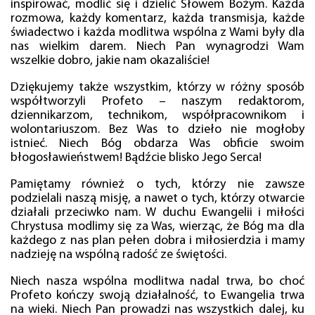
inspirować, modlić się i dzielić Słowem Bożym. Każda
rozmowa, każdy komentarz, każda transmisja, każde
świadectwo i każda modlitwa wspólna z Wami były dla
nas wielkim darem. Niech Pan wynagrodzi Wam
wszelkie dobro, jakie nam okazaliście!
Dziękujemy także wszystkim, którzy w różny sposób
współtworzyli Profeto – naszym redaktorom,
dziennikarzom, technikom, współpracownikom i
wolontariuszom. Bez Was to dzieło nie mogłoby
istnieć. Niech Bóg obdarza Was obficie swoim
błogosławieństwem! Bądźcie blisko Jego Serca!
Pamiętamy również o tych, którzy nie zawsze
podzielali naszą misję, a nawet o tych, którzy otwarcie
działali przeciwko nam. W duchu Ewangelii i miłości
Chrystusa modlimy się za Was, wierząc, że Bóg ma dla
każdego z nas plan pełen dobra i miłosierdzia i mamy
nadzieję na wspólną radość ze świętości.
Niech nasza wspólna modlitwa nadal trwa, bo choć
Profeto kończy swoją działalność, to Ewangelia trwa
na wieki. Niech Pan prowadzi nas wszystkich dalej, ku