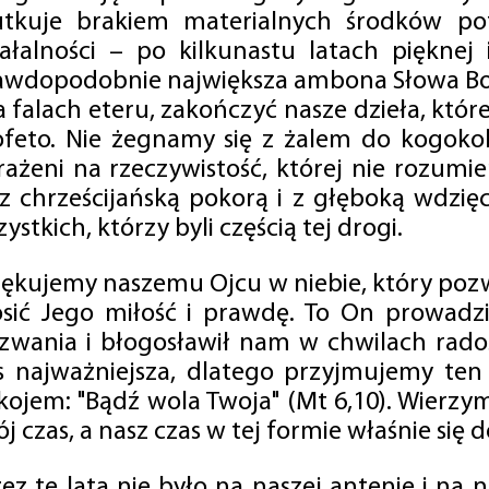
utkuje brakiem materialnych środków po
iałalności – po kilkunastu latach pięknej
awdopodobnie największa ambona Słowa Boż
na falach eteru, zakończyć nasze dzieła, kt
ofeto. Nie żegnamy się z żalem do kogokol
rażeni na rzeczywistość, której nie rozumi
 z chrześcijańską pokorą i z głęboką wdzię
ystkich, którzy byli częścią tej drogi.
iękujemy naszemu Ojcu w niebie, który pozw
osić Jego miłość i prawdę. To On prowadzi
zwania i błogosławił nam w chwilach radośc
s najważniejsza, dlatego przyjmujemy ten
kojem: "Bądź wola Twoja" (Mt 6,10). Wierzy
j czas, a nasz czas w tej formie właśnie się d
zez te lata nie było na naszej antenie i na