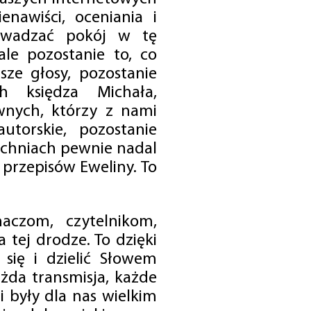
enawiści, oceniania i
rowadzać pokój w tę
 ale pozostanie to, co
sze głosy, pozostanie
h księdza Michała,
nych, którzy z nami
utorskie, pozostanie
chniach pewnie nadal
przepisów Eweliny. To
czom, czytelnikom,
 tej drodze. To dzięki
się i dzielić Słowem
da transmisja, każde
 były dla nas wielkim