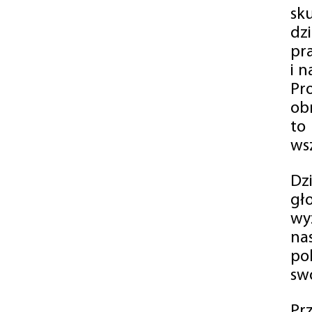
sk
dz
pr
i 
Pr
ob
to
wsz
Dz
gł
wy
na
po
swó
Pr