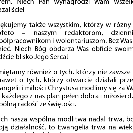
rem. Niech Pan wynagrodzi Wam wszelk
zaliście!
iękujemy także wszystkim, którzy w różny
ofeto – naszym redaktorom, dzienni
półpracownikom i wolontariuszom. Bez Was 
tnieć. Niech Bóg obdarza Was obficie swo
źcie blisko Jego Serca!
miętamy również o tych, którzy nie zawsze p
nawet o tych, którzy otwarcie działali p
angelii i miłości Chrystusa modlimy się za W
a każdego z nas plan pełen dobra i miłosierd
ólną radość ze świętości.
ech nasza wspólna modlitwa nadal trwa, b
oją działalność, to Ewangelia trwa na wiek