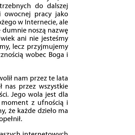
trzebnych do dalszej
 i owocnej pracy jako
ego w Internecie, ale
óre dumnie noszą nazwę
wiek ani nie jesteśmy
emy, lecz przyjmujemy
cznością wobec Boga i
olił nam przez te lata
ł nas przez wszystkie
i. Jego wola jest dla
 moment z ufnością i
my, że każde dzieło ma
opełnił.
 naszych internetowych