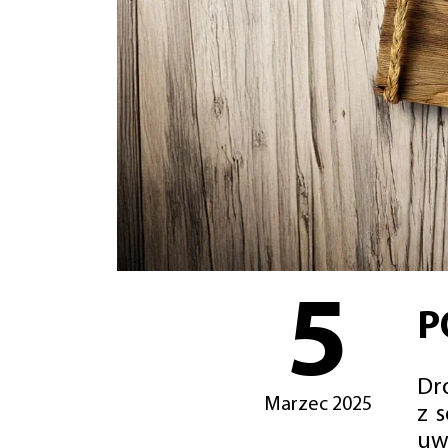
5
P
Dro
Marzec 2025
z 
uw