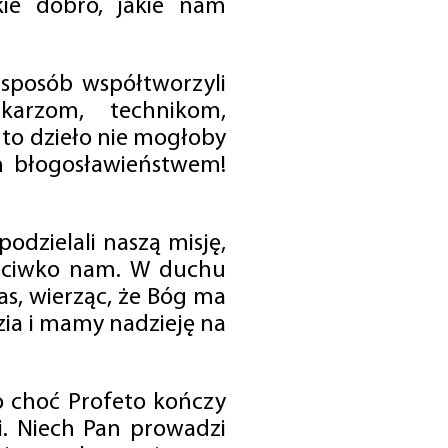
ie dobro, jakie nam
 sposób współtworzyli
karzom, technikom,
to dzieło nie mogłoby
im błogosławieństwem!
odzielali naszą misję,
rzeciwko nam. W duchu
as, wierząc, że Bóg ma
zia i mamy nadzieję na
o choć Profeto kończy
i. Niech Pan prowadzi