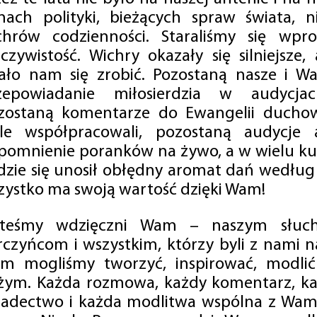
mach polityki, bieżących spraw świata, ni
chrów codzienności. Staraliśmy się wp
eczywistość. Wichry okazały się silniejsze,
ało nam się zrobić. Pozostaną nasze i Wa
zepowiadanie miłosierdzia w audycjac
zostaną komentarze do Ewangelii duchow
ale współpracowali, pozostaną audycje a
pomnienie poranków na żywo, a w wielu ku
dzie się unosił obłędny aromat dań według 
zystko ma swoją wartość dzięki Wam!
steśmy wdzięczni Wam – naszym słucha
rczyńcom i wszystkim, którzy byli z nami na
m mogliśmy tworzyć, inspirować, modlić 
żym. Każda rozmowa, każdy komentarz, każ
iadectwo i każda modlitwa wspólna z Wami