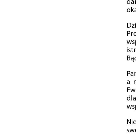
da
oka
Dz
Pr
ws
is
Bąd
Pa
a 
Ew
dl
wsp
Ni
sw