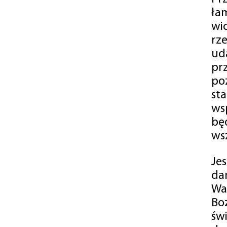
ła
wi
rz
ud
pr
po
st
ws
bę
ws
Je
da
Wa
Bo
św