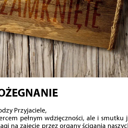
OŻEGNANIE
dzy Przyjaciele,
sercem pełnym wdzięczności, ale i smutku 
agi na zajęcie przez organy ścigania naszy