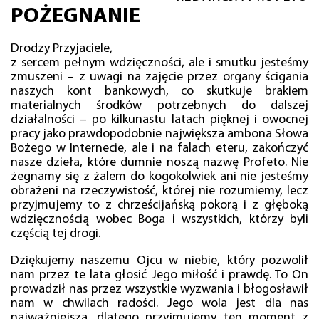
POŻEGNANIE
Drodzy Przyjaciele,
z sercem pełnym wdzięczności, ale i smutku jesteśmy
zmuszeni – z uwagi na zajęcie przez organy ścigania
naszych kont bankowych, co skutkuje brakiem
materialnych środków potrzebnych do dalszej
działalności – po kilkunastu latach pięknej i owocnej
pracy jako prawdopodobnie największa ambona Słowa
Bożego w Internecie, ale i na falach eteru, zakończyć
nasze dzieła, które dumnie noszą nazwę Profeto. Nie
żegnamy się z żalem do kogokolwiek ani nie jesteśmy
obrażeni na rzeczywistość, której nie rozumiemy, lecz
przyjmujemy to z chrześcijańską pokorą i z głęboką
wdzięcznością wobec Boga i wszystkich, którzy byli
częścią tej drogi.
Dziękujemy naszemu Ojcu w niebie, który pozwolił
nam przez te lata głosić Jego miłość i prawdę. To On
prowadził nas przez wszystkie wyzwania i błogosławił
nam w chwilach radości. Jego wola jest dla nas
najważniejsza, dlatego przyjmujemy ten moment z