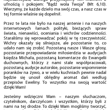
ufnością i pokojem: "Bądź wola Twoja" (Mt 6,10).
Wierzymy, że każde dzieło ma swój czas, a nasz czas w
tej formie właśnie się dopełnił.
Przez te lata nie było na naszej antenie i na naszych
internetowych łamach polityki, bieżących spraw
świata, nienawiści, oceniania i wichrów codzienności.
Staraliśmy się wprowadzać pokój w tę rzeczywistość.
Wichry okazały się silniejsze, ale pozostanie to, co
udało nam się zrobić. Pozostaną nasze i Wasze głosy,
pozostanie przepowiadanie miłosierdzia w audycjach
księdza Michała, pozostaną komentarze do Ewangelii
duchownych, którzy z nami stale współpracowali,
pozostaną audycje autorskie, pozostanie wspomnienie
poranków na żywo, a w wielu kuchniach pewnie nadal
będzie się unosił obłędny aromat dań według
przepisów Eweliny. To wszystko ma swoją wartość
dzięki Wam!
Jesteśmy wdzięczni Wam – naszym słuchaczom,
czytelnikom, darczyńcom i wszystkim, którzy byli z
nami na tej drodze. To dzięki Wam mogliśmy tworzyć,