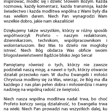
inspirować, modlić się i dzielić Słowem Bożym. Każda
rozmowa, każdy komentarz, każda transmisja, każde
świadectwo i każda modlitwa wspólna z Wami były dla
nas wielkim darem. Niech Pan wynagrodzi Wam
wszelkie dobro, jakie nam okazaliście!
Dziękujemy także wszystkim, którzy w różny sposób
współtworzyli Profeto – naszym redaktorom,
dziennikarzom, technikom, współpracownikom i
wolontariuszom. Bez Was to dzieło nie mogłoby
istnieć. Niech Bóg obdarza Was obficie swoim
błogosławieństwem! Bądźcie blisko Jego Serca!
Pamiętamy również o tych, którzy nie zawsze
podzielali naszą misję, a nawet o tych, którzy otwarcie
działali przeciwko nam. W duchu Ewangelii i miłości
Chrystusa modlimy się za Was, wierząc, że Bóg ma dla
każdego z nas plan pełen dobra i miłosierdzia i mamy
nadzieję na wspólną radość ze świętości.
Niech nasza wspólna modlitwa nadal trwa, bo choć
Profeto kończy swoją działalność, to Ewangelia trwa
na wieki. Niech Pan prowadzi nas wszystkich dalej, ku