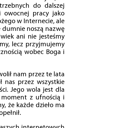
trzebnych do dalszej
 i owocnej pracy jako
ego w Internecie, ale
óre dumnie noszą nazwę
wiek ani nie jesteśmy
emy, lecz przyjmujemy
cznością wobec Boga i
olił nam przez te lata
ł nas przez wszystkie
i. Jego wola jest dla
 moment z ufnością i
my, że każde dzieło ma
opełnił.
 naszych internetowych