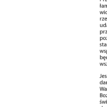
ła
wi
rz
ud
pr
po
st
ws
bę
ws
Je
da
Wa
Bo
św