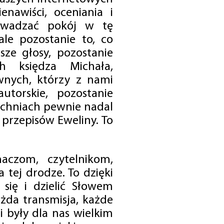
enawiści, oceniania i
rowadzać pokój w tę
 ale pozostanie to, co
sze głosy, pozostanie
h księdza Michała,
nych, którzy z nami
utorskie, pozostanie
chniach pewnie nadal
przepisów Eweliny. To
czom, czytelnikom,
 tej drodze. To dzięki
się i dzielić Słowem
da transmisja, każde
 były dla nas wielkim