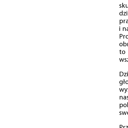
sk
dz
pr
i 
Pr
ob
to
wsz
Dz
gł
wy
na
po
swó
Pr