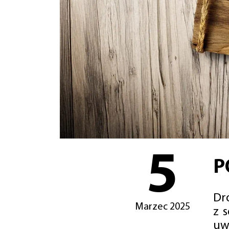
5
P
Dro
Marzec 2025
z 
uw