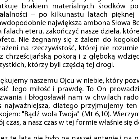
utkuje brakiem materialnych środków po
iałalności – po kilkunastu latach pięknej
awdopodobnie największa ambona Słowa Boż
na falach eteru, zakończyć nasze dzieła, kt
ofeto. Nie żegnamy się z żalem do kogokol
rażeni na rzeczywistość, której nie rozumi
 z chrześcijańską pokorą i z głęboką wdzię
ystkich, którzy byli częścią tej drogi.
iękujemy naszemu Ojcu w niebie, który pozw
osić Jego miłość i prawdę. To On prowadzi
zwania i błogosławił nam w chwilach radośc
s najważniejsza, dlatego przyjmujemy ten
kojem: "Bądź wola Twoja" (Mt 6,10). Wierzy
j czas, a nasz czas w tej formie właśnie się d
zez te lata nie było na naszej antenie i na