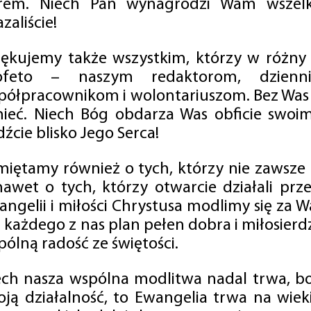
rem. Niech Pan wynagrodzi Wam wszelk
zaliście!
iękujemy także wszystkim, którzy w różny
ofeto – naszym redaktorom, dzienni
półpracownikom i wolontariuszom. Bez Was 
tnieć. Niech Bóg obdarza Was obficie swo
źcie blisko Jego Serca!
miętamy również o tych, którzy nie zawsze p
nawet o tych, którzy otwarcie działali p
angelii i miłości Chrystusa modlimy się za W
a każdego z nas plan pełen dobra i miłosierd
ólną radość ze świętości.
ech nasza wspólna modlitwa nadal trwa, b
oją działalność, to Ewangelia trwa na wiek