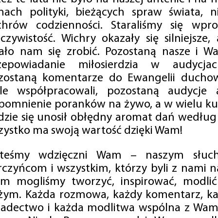
mach polityki, bieżących spraw świata, ni
chrów codzienności. Staraliśmy się wp
eczywistość. Wichry okazały się silniejsze,
ało nam się zrobić. Pozostaną nasze i Wa
zepowiadanie miłosierdzia w audycjac
zostaną komentarze do Ewangelii duchow
ale współpracowali, pozostaną audycje a
pomnienie poranków na żywo, a w wielu ku
dzie się unosił obłędny aromat dań według 
zystko ma swoją wartość dzięki Wam!
steśmy wdzięczni Wam – naszym słucha
rczyńcom i wszystkim, którzy byli z nami na
m mogliśmy tworzyć, inspirować, modlić 
żym. Każda rozmowa, każdy komentarz, każ
iadectwo i każda modlitwa wspólna z Wami