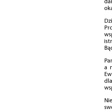
da
oka
Dz
Pr
ws
is
Bąd
Pa
a 
Ew
dl
wsp
Ni
sw