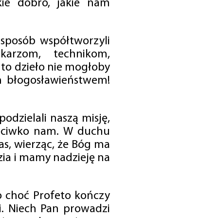
ie dobro, jakie nam
 sposób współtworzyli
karzom, technikom,
to dzieło nie mogłoby
im błogosławieństwem!
odzielali naszą misję,
rzeciwko nam. W duchu
as, wierząc, że Bóg ma
zia i mamy nadzieję na
o choć Profeto kończy
i. Niech Pan prowadzi