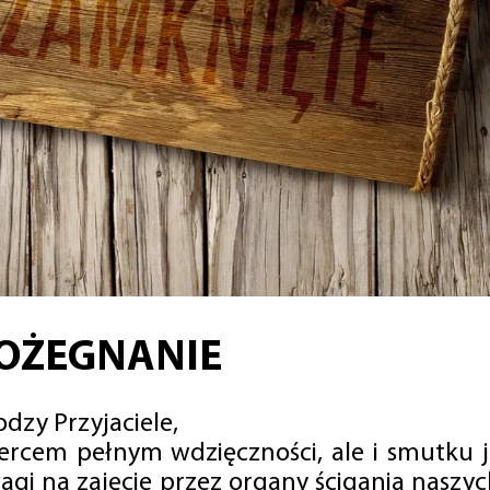
OŻEGNANIE
dzy Przyjaciele,
sercem pełnym wdzięczności, ale i smutku 
agi na zajęcie przez organy ścigania naszy